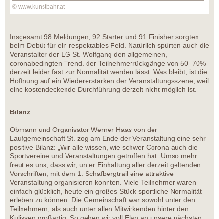
© www.kunstbahr.at
Insgesamt 98 Meldungen, 92 Starter und 91 Finisher sorgten
beim Debüt für ein respektables Feld. Natürlich spürten auch die
Veranstalter der LG St. Wolfgang den allgemeinen,
coronabedingten Trend, der Teilnehmerrückgänge von 50–70%
derzeit leider fast zur Normalität werden lässt. Was bleibt, ist die
Hoffnung auf ein Wiedererstarken der Veranstaltungsszene, weil
eine kostendeckende Durchführung derzeit nicht möglich ist.
Bilanz
Obmann und Organisator Werner Haas von der
Laufgemeinschaft St. zog am Ende der Veranstaltung eine sehr
positive Bilanz: „Wir alle wissen, wie schwer Corona auch die
Sportvereine und Veranstaltungen getroffen hat. Umso mehr
freut es uns, dass wir, unter Einhaltung aller derzeit geltenden
Vorschriften, mit dem 1. Schafbergtrail eine attraktive
Veranstaltung organisieren konnten. Viele Teilnehmer waren
einfach glücklich, heute ein großes Stück sportliche Normalität
erleben zu können. Die Gemeinschaft war sowohl unter den
Teilnehmern, als auch unter allen Mitwirkenden hinter den
Kulissen großartig. So gehen wir voll Elan an unsere nächsten