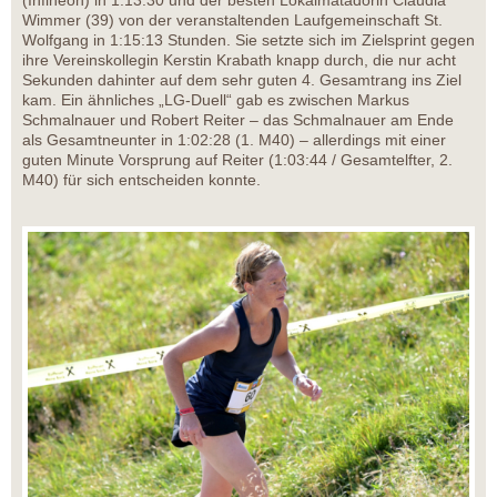
(Infineon) in 1:13:30 und der besten Lokalmatadorin Claudia
Wimmer (39) von der veranstaltenden Laufgemeinschaft St.
Wolfgang in 1:15:13 Stunden. Sie setzte sich im Zielsprint gegen
ihre Vereinskollegin Kerstin Krabath knapp durch, die nur acht
Sekunden dahinter auf dem sehr guten 4. Gesamtrang ins Ziel
kam. Ein ähnliches „LG-Duell“ gab es zwischen Markus
Schmalnauer und Robert Reiter – das Schmalnauer am Ende
als Gesamtneunter in 1:02:28 (1. M40) – allerdings mit einer
guten Minute Vorsprung auf Reiter (1:03:44 / Gesamtelfter, 2.
M40) für sich entscheiden konnte.