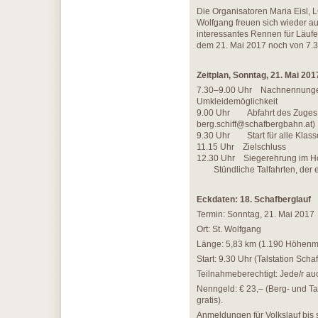
Die Organisatoren Maria Eisl,
Wolfgang freuen sich wieder auf
interessantes Rennen für Läuf
dem 21. Mai 2017 noch von 7.3
Zeitplan, Sonntag, 21. Mai 201
7.30–9.00 Uhr Nachnennunge
Umkleidemöglichkeit
9.00 Uhr Abfahrt des Zuges fü
berg.schiff@schafbergbahn.at)
9.30 Uhr Start für alle Klas
11.15 Uhr Zielschluss
12.30 Uhr Siegerehrung im Ho
Stündliche Talfahrten, der er
Eckdaten: 18. Schafberglauf
Termin: Sonntag, 21. Mai 2017
Ort: St. Wolfgang
Länge: 5,83 km (1.190 Höhenm
Start: 9.30 Uhr (Talstation Sch
Teilnahmeberechtigt: Jede/r au
Nenngeld: € 23,– (Berg- und Tal
gratis).
Anmeldungen für Volkslauf bis 