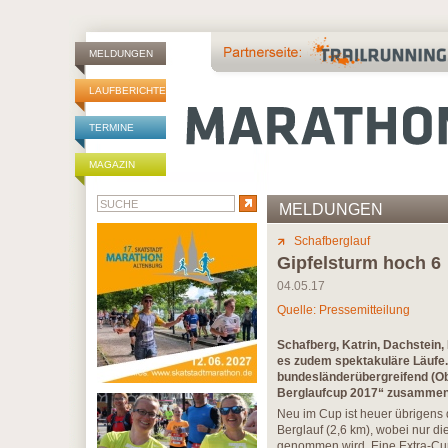
MELDUNGEN
LAUFBERICHTE
TERMINE
MAGAZIN
MELDUNGEN
Schafberglauf
Gipfelsturm hoch 6
04.05.17
Quelle: Pressemitteilung
Schafberg, Katrin, Dachstein, 
es zudem spektakuläre Läufe.
bundesländerübergreifend (Ob
Berglaufcup 2017“ zusammen 
Neu im Cup ist heuer übrigens 
Berglauf (2,6 km), wobei nur d
genommen wird. Eine Extra-Cup