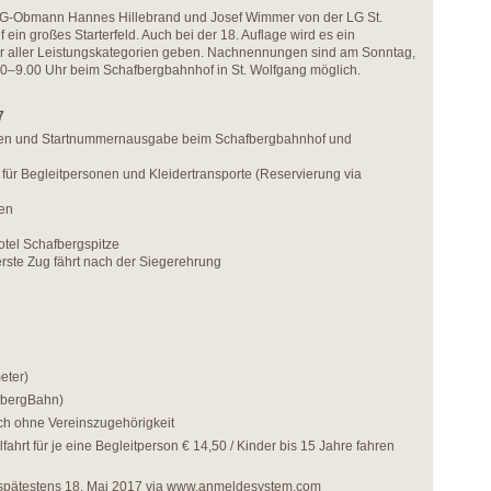
 LG-Obmann Hannes Hillebrand und Josef Wimmer von der LG St.
 ein großes Starterfeld. Auch bei der 18. Auflage wird es ein
er aller Leistungskategorien geben. Nachnennungen sind am Sonntag,
0–9.00 Uhr beim Schafbergbahnhof in St. Wolfgang möglich.
7
n und Startnummernausgabe beim Schafbergbahnhof und
r Begleitpersonen und Kleidertransporte (Reservierung via
sen
tel Schafbergspitze
ste Zug fährt nach der Siegerehrung
eter)
afbergBahn)
ch ohne Vereinszugehörigkeit
fahrt für je eine Begleitperson € 14,50 / Kinder bis 15 Jahre fahren
spätestens 18. Mai 2017 via
www.anmeldesystem.com