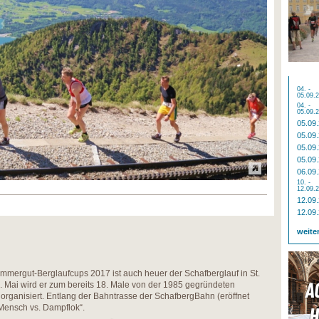
04. -
05.09.
04. -
05.09.
05.09
05.09
05.09
05.09
06.09
10. -
12.09.
12.09
12.09
weite
mmergut-Berglaufcups 2017 ist auch heuer der Schafberglauf in St.
 Mai wird er zum bereits 18. Male von der 1985 gegründeten
organisiert. Entlang der Bahntrasse der SchafbergBahn (eröffnet
„Mensch vs. Dampflok“.