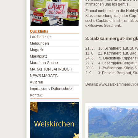
mitmachen und los geht´s.
Einmal mehr stehen die Hobbylä
Klassenwertung, da jeder Cup-T
sechs Cupläufe finisht, erhält 
exklusives Geschenk.
Quicklinks
Laufberichte
3. Salzkammergut-Bergl
Meldungen
21. 5. 18. Schafberglauf, St. 
Magazin
11. 6. 21. Katrinberglauf, Bad 
Marktplatz
24. 6. 5. Dachstein-Krippenste
Marathon-Suche
29. 7. 4. Losergipfel-Berglauf,
20. 8. 1. Zwölferhorn-König/S
MARATHON JAHRBUCH
2. 9. 3. Postalm-Berglauf, Str
NEWS MAGAZIN
Autoren
Details: www.salzkammergut-be
Impressum / Datenschutz
Kontakt