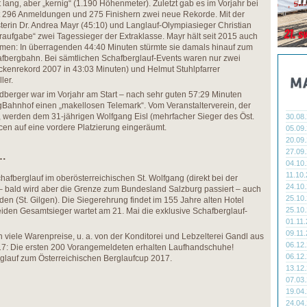
t lang, aber „kernig“ (1.190 Höhenmeter). Zuletzt gab es im Vorjahr bei
it 296 Anmeldungen und 275 Finishern zwei neue Rekorde. Mit der
erin Dr. Andrea Mayr (45:10) und Langlauf-Olympiasieger Christian
raufgabe“ zwei Tagessieger der Extraklasse. Mayr hält seit 2015 auch
men: In überragenden 44:40 Minuten stürmte sie damals hinauf zum
hafbergbahn. Bei sämtlichen Schafberglauf-Events waren nur zwei
kenrekord 2007 in 43:03 Minuten) und Helmut Stuhlpfarrer
ler.
dberger war im Vorjahr am Start – nach sehr guten 57:29 Minuten
rgBahnhof einen „makellosen Telemark“. Vom Veranstalterverein, der
, werden dem 31-jährigen Wolfgang Eisl (mehrfacher Sieger des Öst.
30.08
en auf eine vordere Platzierung eingeräumt.
05.09
20.09
27.09
 …
04.10
11.10
hafberglauf im oberösterreichischen St. Wolfgang (direkt bei der
24.10
– bald wird aber die Grenze zum Bundesland Salzburg passiert – auch
25.10
oden (St. Gilgen). Die Siegerehrung findet im 155 Jahre alten Hotel
25.10
beiden Gesamtsieger wartet am 21. Mai die exklusive Schafberglauf-
01.11
09.11
 viele Warenpreise, u. a. von der Konditorei und Lebzelterei Gandl aus
06.12
017: Die ersten 200 Vorangemeldeten erhalten Laufhandschuhe!
06.12
erglauf zum Österreichischen Berglaufcup 2017.
13.12
07.03
19.04
24.04