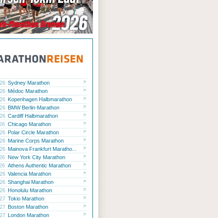
.26
Sydney Marathon
.26
Médoc Marathon
.26
Kopenhagen Halbmarathon
.26
BMW Berlin-Marathon
.26
Cardiff Halbmarathon
.26
Chicago Marathon
.26
Polar Circle Marathon
.26
Marine Corps Marathon
.26
Mainova Frankfurt Maratho...
.26
New York City Marathon
.26
Athens Authentic Marathon
.26
Valencia Marathon
.26
Shanghai Marathon
.26
Honolulu Marathon
.27
Tokio Marathon
.27
Boston Marathon
.27
London Marathon