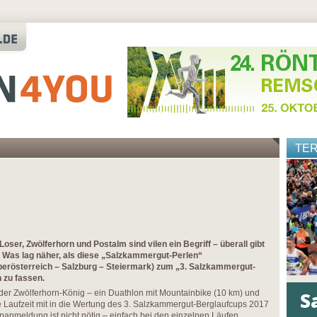
TE
Loser, Zwölferhorn und Postalm sind vilen ein Begriff – überall gibt
 Was lag näher, als diese „Salzkammergut-Perlen“
erösterreich – Salzburg – Steiermark) zum „3. Salzkammergut-
zu fassen.
der Zwölferhorn-König – ein Duathlon mit Mountainbike (10 km) und
ie Laufzeit mit in die Wertung des 3. Salzkammergut-Berglaufcups 2017
anmeldung ist nicht nötig – einfach bei den einzelnen Läufen