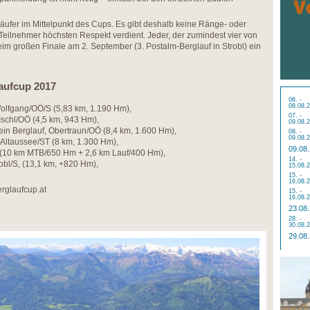
ufer im Mittelpunkt des Cups. Es gibt deshalb keine Ränge- oder
eilnehmer höchsten Respekt verdient. Jeder, der zumindest vier von
beim großen Finale am 2. September (3. Postalm-Berglauf in Strobl) ein
aufcup 2017
06. -
08.08.
Wolfgang/OÖ/S (5,83 km, 1.190 Hm),
07. -
Ischl/OÖ (4,5 km, 943 Hm),
09.08.
in Berglauf, Obertraun/OÖ (8,4 km, 1.600 Hm),
08. -
09.08.
 Altaussee/ST (8 km, 1.300 Hm),
09.08
 (10 km MTB/650 Hm + 2,6 km Lauf/400 Hm),
14. -
obl/S, (13,1 km, +820 Hm),
15.08.
15. -
16.08.
rglaufcup.at
15. -
16.08.
23.08
28. -
30.08.
29.08