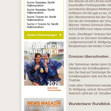
Die Strecke ist mit 5,83 km nich
Suche Startplatz Skinfit
traumhaften Frühlingswetter m
Halbmarathon
sechsfachen Berglauf-Weltmeist
Suche Startplatz Skinfit
Halbmarathon
Hoffmann (44:58) gab es als „D
Suche Tickets für Skinfit
den Streckenrekord bei den Da
Halbmarathon
Ziel bei der Endstation der Sc
Suche 2 Tickets für Skinfit
Männer: Helmut Schmuck (Strec
Halbmarathon
(43:04/1986) noch etwas schnel
Auch „Überflieger“ Andreas Gol
setzte er im Ziel beim Schafbe
Laufgemeinschaft St. Wolfgang
Berglaufcups) die besten Chanc
Grenzen überschreiten
Alle Teilnehmer starten beim Sc
Talstation der SchafbergBahn) 
das Ziel liegt auf Salzburger B
Schafbergspitze statt. Auf die 
Trophäe.
Unter allen Teilnehmern werden
St. Wolfgang, verlost. Bonus2
Natürlich zählt der 18. Schafb
Wunderbarer Rundblick