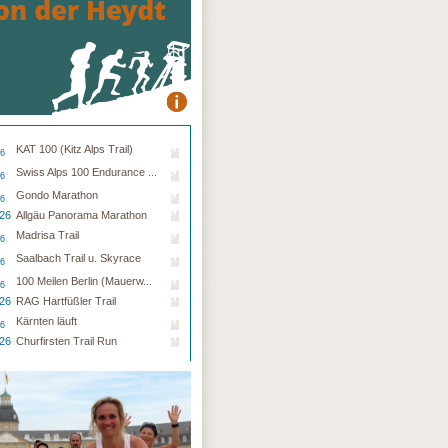
KAT 100 (Kitz Alps Trail)
26
Swiss Alps 100 Endurance ...
26
Gondo Marathon
26
.26
Allgäu Panorama Marathon
Madrisa Trail
26
Saalbach Trail u. Skyrace
26
100 Meilen Berlin (Mauerw...
26
.26
RAG Hartfüßler Trail
Kärnten läuft
26
.26
Churfirsten Trail Run