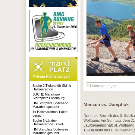
Suche 2 Tickets für Skinfit
© Hoermandinger
Halbmarathon
SUCHE Marathon-
Startzplatz Oldenburg
HM Startplatz Bodensee
Mensch vs. Dampflok
Marathon gesucht
1x Halbmarathon Ticket
gesucht
Der erste Bewerb des 3. Salzka
Wolfgang. Am Sonntag, dem 21.
Suche 3-Länder-
Halbmarathon Ticket
Laufgemeinschaft St. Wolfgang 
HM Startplatz Bodensee
1893!) heißt das Duell wieder 
Marathon gesucht