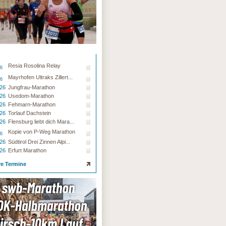
Resia Rosolina Relay
26
Mayrhofen Ultraks Zillert...
26
.26
Jungfrau-Marathon
.26
Usedom-Marathon
.26
Fehmarn-Marathon
.26
Torlauf Dachstein
.26
Flensburg liebt dich Mara...
Kopie von P-Weg Marathon
26
.26
Südtirol Drei Zinnen Alpi...
.26
Erfurt Marathon
re Termine