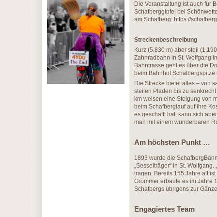
Die Veranstaltung ist auch für 
Schafberggipfel bei Schönwette
am Schafberg: https://schafbe
Streckenbeschreibung
Kurz (5.830 m) aber steil (1.19
Zahnradbahn in St. Wolfgang i
Bahntrasse geht es über die D
beim Bahnhof Schafbergspitze
Die Strecke bietet alles – von 
steilen Pfaden bis zu senkrech
km weisen eine Steigung von me
beim Schafberglauf auf ihre K
es geschafft hat, kann sich ab
man mit einem wunderbaren Ru
Am höchsten Punkt …
1893 wurde die SchafbergBahn 
„Sesselträger“ in St. Wolfgang.
tragen. Bereits 155 Jahre alt i
Grömmer erbaute es im Jahre 186
Schafbergs übrigens zur Gänze
Engagiertes Team