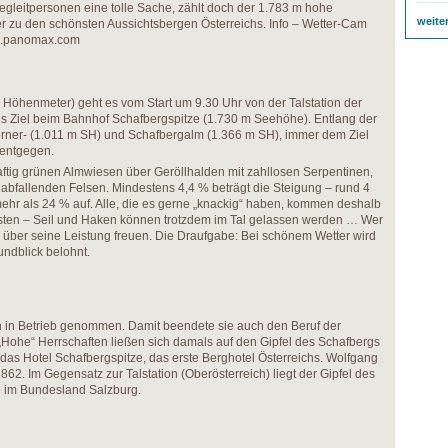
Begleitpersonen eine tolle Sache, zählt doch der 1.783 m hohe
weite
r zu den schönsten Aussichtsbergen Österreichs. Info – Wetter-Cam
rg.panomax.com
0 Höhenmeter) geht es vom Start um 9.30 Uhr von der Talstation der
ns Ziel beim Bahnhof Schafbergspitze (1.730 m Seehöhe). Entlang der
orner- (1.011 m SH) und Schafbergalm (1.366 m SH), immer dem Ziel
 entgegen.
saftig grünen Almwiesen über Geröllhalden mit zahllosen Serpentinen,
t abfallenden Felsen. Mindestens 4,4 % beträgt die Steigung – rund 4
hr als 24 % auf. Alle, die es gerne „knackig“ haben, kommen deshalb
osten – Seil und Haken können trotzdem im Tal gelassen werden … Wer
er über seine Leistung freuen. Die Draufgabe: Bei schönem Wetter wird
ndblick belohnt.
in Betrieb genommen. Damit beendete sie auch den Beruf der
 „Hohe“ Herrschaften ließen sich damals auf den Gipfel des Schafbergs
st das Hotel Schafbergspitze, das erste Berghotel Österreichs. Wolfgang
2. Im Gegensatz zur Talstation (Oberösterreich) liegt der Gipfel des
 im Bundesland Salzburg.