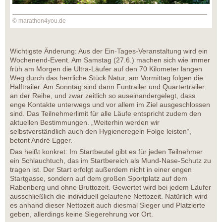
© marathon4you.de
Wichtigste Änderung: Aus der Ein-Tages-Veranstaltung wird ein
Wochenend-Event. Am Samstag (27.6.) machen sich wie immer
früh am Morgen die Ultra-Läufer auf den 70 Kilometer langen
Weg durch das herrliche Stück Natur, am Vormittag folgen die
Halftrailer. Am Sonntag sind dann Funtrailer und Quartertrailer
an der Reihe, und zwar zeitlich so auseinandergelegt, dass
enge Kontakte unterwegs und vor allem im Ziel ausgeschlossen
sind. Das Teilnehmerlimit für alle Läufe entspricht zudem den
aktuellen Bestimmungen. „Weiterhin werden wir
selbstverständlich auch den Hygieneregeln Folge leisten“,
betont André Egger.
Das heißt konkret: Im Startbeutel gibt es für jeden Teilnehmer
ein Schlauchtuch, das im Startbereich als Mund-Nase-Schutz zu
tragen ist. Der Start erfolgt außerdem nicht in einer engen
Startgasse, sondern auf dem großen Sportplatz auf dem
Rabenberg und ohne Bruttozeit. Gewertet wird bei jedem Läufer
ausschließlich die individuell gelaufene Nettozeit. Natürlich wird
es anhand dieser Nettozeit auch diesmal Sieger und Platzierte
geben, allerdings keine Siegerehrung vor Ort.