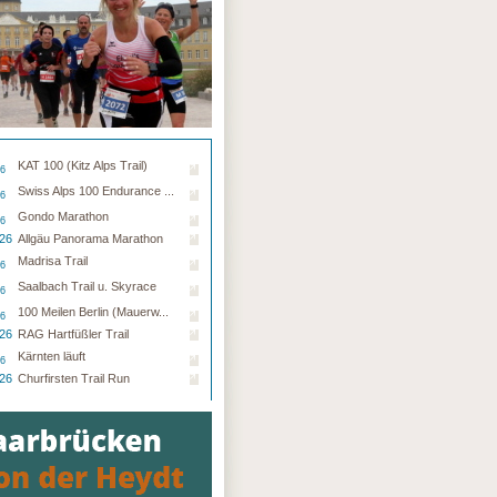
KAT 100 (Kitz Alps Trail)
26
Swiss Alps 100 Endurance ...
26
Gondo Marathon
26
.26
Allgäu Panorama Marathon
Madrisa Trail
26
Saalbach Trail u. Skyrace
26
100 Meilen Berlin (Mauerw...
26
.26
RAG Hartfüßler Trail
Kärnten läuft
26
.26
Churfirsten Trail Run