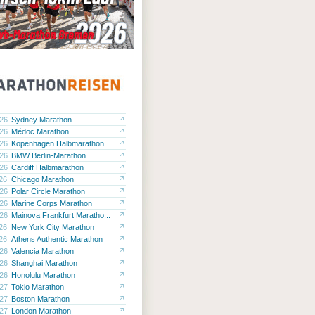
.26
Sydney Marathon
.26
Médoc Marathon
.26
Kopenhagen Halbmarathon
.26
BMW Berlin-Marathon
.26
Cardiff Halbmarathon
.26
Chicago Marathon
.26
Polar Circle Marathon
.26
Marine Corps Marathon
.26
Mainova Frankfurt Maratho...
.26
New York City Marathon
.26
Athens Authentic Marathon
.26
Valencia Marathon
.26
Shanghai Marathon
.26
Honolulu Marathon
.27
Tokio Marathon
.27
Boston Marathon
.27
London Marathon