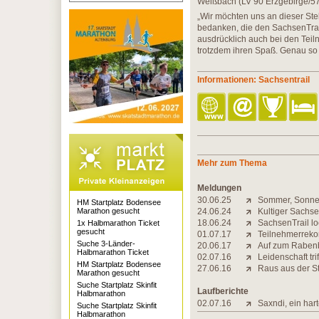
Weißbach (LV 90 Erzgebirge/57
„Wir möchten uns an dieser Stel
bedanken, die den SachsenTrai
ausdrücklich auch bei den Teil
trotzdem ihren Spaß. Genau so 
Informationen: Sachsentrail
Mehr zum Thema
Meldungen
30.06.25
Sommer, Sonne,
HM Startplatz Bodensee
Marathon gesucht
24.06.24
Kultiger Sachsen
18.06.24
SachsenTrail l
1x Halbmarathon Ticket
gesucht
01.07.17
Teilnehmerreko
Suche 3-Länder-
20.06.17
Auf zum Rabenbe
Halbmarathon Ticket
02.07.16
Leidenschaft tri
HM Startplatz Bodensee
27.06.16
Raus aus der St
Marathon gesucht
Suche Startplatz Skinfit
Laufberichte
Halbmarathon
02.07.16
Saxndi, ein har
Suche Startplatz Skinfit
Halbmarathon