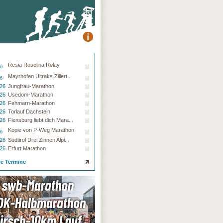
Resia Rosolina Relay
26
Mayrhofen Ultraks Zillert...
26
.26
Jungfrau-Marathon
.26
Usedom-Marathon
.26
Fehmarn-Marathon
.26
Torlauf Dachstein
.26
Flensburg liebt dich Mara...
Kopie von P-Weg Marathon
26
.26
Südtirol Drei Zinnen Alpi...
.26
Erfurt Marathon
re Termine