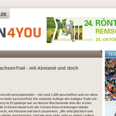
TE
achsenTrail - mit Abstand und doch
cksvoll zurückgemeldet – mit rund 1.400 geschafften und vor allem
rn beim SachsenTrail. Die siebente Auflage des kultigen Trails mit
berg im Erzgebirge war an diesem Wochenende eine der ersten
die in Deutschland trotz der Corona-Einschränkungen wieder
in echt, mit Abstand und doch zusammen. „Wir sind glücklich und
m wieder durchstarten. Und wie man sieht, geht es vielen Läufern