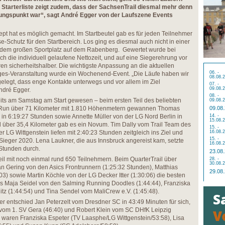
e Starterliste zeigt zudem, dass der SachsenTrail diesmal mehr denn
hungspunkt war“, sagt André Egger von der Laufszene Events
t hat es möglich gemacht. Im Startbeutel gab es für jeden Teilnehmer
-Schutz für den Startbereich. Los ging es diesmal auch nicht in einer
 dem großen Sportplatz auf dem Rabenberg. Gewertet wurde bei
h die individuell gelaufene Nettozeit, und auf eine Siegerehrung vor
ren sicherheitshalber. Die wichtigste Anpassung an die aktuellen
06. -
es-Veranstaltung wurde ein Wochenend-Event. „Die Läufe haben wir
08.08.
elegt, dass enge Kontakte unterwegs und vor allem im Ziel
07. -
09.08.
ndré Egger.
08. -
its am Samstag am Start gewesen – beim ersten Teil des beliebten
09.08.
raRun über 71 Kilometer mit 1.810 Höhenmetern gewannen Thomas
09.08
n 6:19:27 Stunden sowie Annette Müller von der LG Nord Berlin in
14. -
15.08.
l über 35,4 Kilometer gab es ein Novum. Tim Dally vom Trail Team des
15. -
LG Wittgenstein liefen mit 2:40:23 Stunden zeitgleich ins Ziel und
16.08.
15. -
Sieger 2020. Lena Laukner, die aus Innsbruck angereist kam, setzte
16.08.
 Stunden durch.
23.08
eil mit noch einmal rund 650 Teilnehmern. Beim QuarterTrail über
28. -
30.08.
an Gering von den Asics Frontrunnern (1:25:32 Stunden), Matthias
29.08
3) sowie Martin Köchle von der LG Decker Itter (1:30:06) die besten
es Maja Seidel von den Salming Running Doodles (1:44:44), Franziska
itz (1:44:54) und Tina Sendel vom MaliCrew e.V. (1:45:48).
er entschied Jan Peterzelt vom Dresdner SC in 43:49 Minuten für sich,
 vom 1. SV Gera (46:40) und Robert Klein vom SC DHfK Leipzig
n waren Franziska Espeter (TV Laasphe/LG Wittgenstein/53:58), Lisa