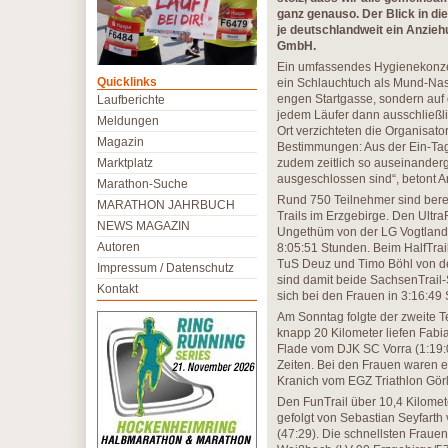
ganz genauso. Der Blick in di
je deutschlandweit ein Anzie
GmbH.
Ein umfassendes Hygienekonzep
Quicklinks
ein Schlauchtuch als Mund-Nase
engen Startgasse, sondern auf
Laufberichte
jedem Läufer dann ausschließlic
Meldungen
Ort verzichteten die Organisato
Magazin
Bestimmungen: Aus der Ein-Tag
Marktplatz
zudem zeitlich so auseinanderg
ausgeschlossen sind“, betont A
Marathon-Suche
Rund 750 Teilnehmer sind bere
MARATHON JAHRBUCH
Trails im Erzgebirge. Den Ult
NEWS MAGAZIN
Ungethüm von der LG Vogtland i
Autoren
8:05:51 Stunden. Beim HalfTrai
TuS Deuz und Timo Böhl von der 
Impressum / Datenschutz
sind damit beide SachsenTrail-
Kontakt
sich bei den Frauen in 3:16:49
Am Sonntag folgte der zweite T
knapp 20 Kilometer liefen Fabi
Flade vom DJK SC Vorra (1:19:0
Zeiten. Bei den Frauen waren 
Kranich vom EGZ Triathlon Görl
Den FunTrail über 10,4 Kilomet
gefolgt von Sebastian Seyfarth
(47:29). Die schnellsten Fraue