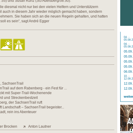
:55) und Susan Kunz (SG Adelsberg/58:50).
le diesmal nicht nur bei den vielen Helfern und Unterstützern
l auch in diesem Jahr wieder möglich gemacht haben, sondern
nehmern. Sie haben sich an die neuen Regeln gehalten, und hatten
soll es sein“, sagt André Egger
04. -
05.09.
04. -
05.09.
05.09
05.09
05.09
05.09
06.09
10. -
12.09.
 SachsenTrail
12.09
Trail auf dem Rabenberg - ein Fest für ...
12.09
ockt mit Super-Trail-Wochenende
weite
rd und Streckenbestzeit
rg, der SachsenTrail ruft
fft Landschaft – SachsenTrail begeister...
adt, rein ins Abenteuer
ter Brocken
Anton Lautner