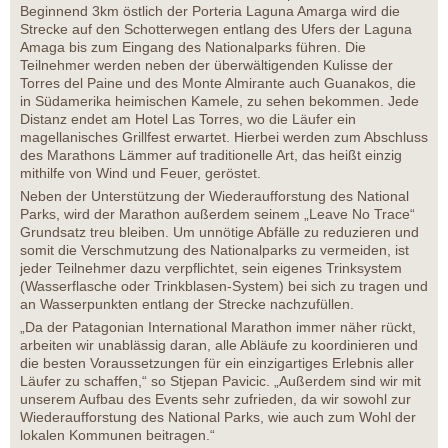
Beginnend 3km östlich der Porteria Laguna Amarga wird die
Strecke auf den Schotterwegen entlang des Ufers der Laguna
Amaga bis zum Eingang des Nationalparks führen. Die
Teilnehmer werden neben der überwältigenden Kulisse der
Torres del Paine und des Monte Almirante auch Guanakos, die
in Südamerika heimischen Kamele, zu sehen bekommen. Jede
Distanz endet am Hotel Las Torres, wo die Läufer ein
magellanisches Grillfest erwartet. Hierbei werden zum Abschluss
des Marathons Lämmer auf traditionelle Art, das heißt einzig
mithilfe von Wind und Feuer, geröstet.
Neben der Unterstützung der Wiederaufforstung des National
Parks, wird der Marathon außerdem seinem „Leave No Trace“
Grundsatz treu bleiben. Um unnötige Abfälle zu reduzieren und
somit die Verschmutzung des Nationalparks zu vermeiden, ist
jeder Teilnehmer dazu verpflichtet, sein eigenes Trinksystem
(Wasserflasche oder Trinkblasen-System) bei sich zu tragen und
an Wasserpunkten entlang der Strecke nachzufüllen.
„Da der Patagonian International Marathon immer näher rückt,
arbeiten wir unablässig daran, alle Abläufe zu koordinieren und
die besten Voraussetzungen für ein einzigartiges Erlebnis aller
Läufer zu schaffen,“ so Stjepan Pavicic. „Außerdem sind wir mit
unserem Aufbau des Events sehr zufrieden, da wir sowohl zur
Wiederaufforstung des National Parks, wie auch zum Wohl der
lokalen Kommunen beitragen.“