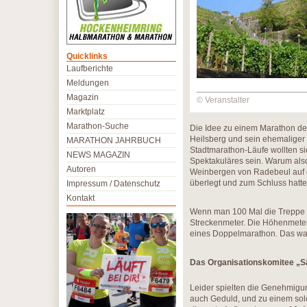
Quicklinks
Laufberichte
Meldungen
Magazin
© Veranstalter
Marktplatz
Marathon-Suche
Die Idee zu einem Marathon de
Heilsberg und sein ehemaliger 
MARATHON JAHRBUCH
Stadtmarathon-Läufe wollten si
NEWS MAGAZIN
Spektakuläres sein. Warum also
Autoren
Weinbergen von Radebeul auf 
überlegt und zum Schluss hatt
Impressum / Datenschutz
Kontakt
Wenn man 100 Mal die Treppe r
Streckenmeter. Die Höhenmeter
eines Doppelmarathon. Das war
Das Organisationskomitee „S
Leider spielten die Genehmigu
auch Geduld, und zu einem solc