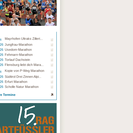
Mayrhofen Ultraks Zillert...
26
.26
Jungfrau-Marathon
.26
Usedom-Marathon
.26
Fehmarn-Marathon
.26
Torlauf Dachstein
.26
Flensburg liebt dich Mara...
Kopie von P-Weg Marathon
26
.26
Südtirol Drei Zinnen Alpi...
.26
Erfurt Marathon
.26
Scholle Natur Marathon
re Termine