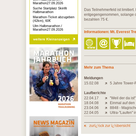
Marathon27.09.2026
Suche Startplatz Skinfit
Das Teilnehmerfeld ist limitie
Halbmarathon
entgegengenommen, solange das 
Marathon-Ticket abzugeben
bezahlen 75 €.
(42km), 60€
Ulm Halbmarathon /
Marathon27.09.2026
Informationen: Mt. Everest T
Mehr zum Thema
Meldungen
15.02.08
5 Jahre Tower-
Laufberichte
22.04.17
"Weil der da ist
18.04.08
Einmal auf den
23.04.06
8848 - Magisch
22.04.05
Ultra-"Laufen" 
zurï¿½ck zur ï¿½bersicht