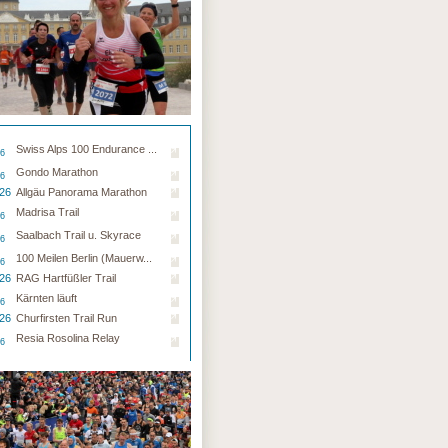
Swiss Alps 100 Endurance ...
26
Gondo Marathon
26
.26
Allgäu Panorama Marathon
Madrisa Trail
26
Saalbach Trail u. Skyrace
26
100 Meilen Berlin (Mauerw...
26
.26
RAG Hartfüßler Trail
Kärnten läuft
26
.26
Churfirsten Trail Run
Resia Rosolina Relay
26