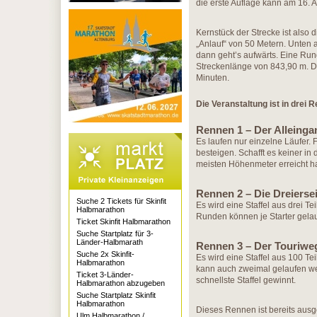
die erste Auflage kann am 16. Ap
Kernstück der Strecke ist also 
„Anlauf“ von 50 Metern. Unten a
dann geht’s aufwärts. Eine Run
Streckenlänge von 843,90 m. De
Minuten.
Die Veranstaltung ist in drei R
Rennen 1 – Der Alleinga
Es laufen nur einzelne Läufer.
besteigen. Schafft es keiner in 
meisten Höhenmeter erreicht ha
Rennen 2 – Die Dreiersei
Suche 2 Tickets für Skinfit
Es wird eine Staffel aus drei 
Halbmarathon
Runden können je Starter gelau
Ticket Skinfit Halbmarathon
Suche Startplatz für 3-
Länder-Halbmarath
Rennen 3 – Der Touriwe
Suche 2x Skinfit-
Es wird eine Staffel aus 100 Te
Halbmarathon
kann auch zweimal gelaufen we
Ticket 3-Länder-
schnellste Staffel gewinnt.
Halbmarathon abzugeben
Suche Startplatz Skinfit
Halbmarathon
Dieses Rennen ist bereits ausg
Ulm Halbmarathon /