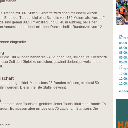
ril starten.
die Treppe mit 397 Stufen. Gestartet wird oben mit einem kurzen
m Ende der Treppe folgt eine Schleife von 130 Metern als „Auslauf“,
de sind genau 88,48 m Abstieg und 88,48 m Aufstieg, bei einer
r Veranstalter rechnet mit einer Durchschnitts-Rundenzeit von 12
04. -
05.09.
ennen eingeteilt:
05.09
05.09
ng
05.09
 Für die 100 Runden haben sie 24 Stunden Zeit, um den Mt. Everest zu
05.09
dieser Zeit den Gipfel zu erreichen, gewinnt derjenige, welcher die
06.09
t.
10. -
12.09.
12.09
lschaft
12.09
Teilnehmern gebildet. Mindestens 25 Runden müssen, maximal 50
12.09
fen werden. Die schnellste Staffel gewinnt.
weite
g
ilnehmern, den Touristen, gebildet. Jeder Tourist läuft eine Runde. Es
rden. Es müssen aber mindestens 75 Läufer am Start sein. Die
ebucht.