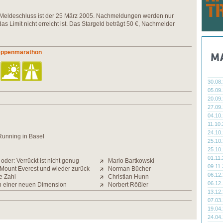
rt. Meldeschluss ist der 25 März 2005. Nachmeldungen werden nur
Limit nicht erreicht ist. Das Stargeld beträgt 50 €, Nachmelder
reppenmarathon
30.08
05.09
20.09
27.09
04.10
11.10
24.10
Running in Basel
25.10
25.10
01.11
" oder: Verrückt ist nicht genug
Mario Bartkowski
09.11
 Mount Everest und wieder zurück
Norman Bücher
06.12
e Zahl
Christian Hunn
06.12
in einer neuen Dimension
Norbert Rößler
13.12
07.03
19.04
24.04