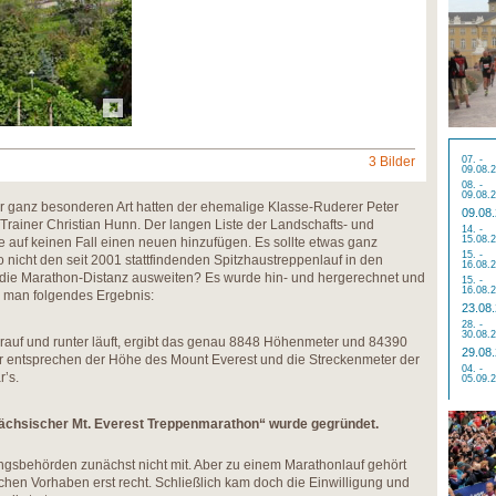
3 Bilder
07. -
09.08.
08. -
09.08.
r ganz besonderen Art hatten der ehemalige Klasse-Ruderer Peter
09.08
Trainer Christian Hunn. Der langen Liste der Landschafts- und
14. -
15.08.
e auf keinen Fall einen neuen hinzufügen. Es sollte etwas ganz
15. -
 nicht den seit 2001 stattfindenden Spitzhaustreppenlauf in den
16.08.
die Marathon-Distanz ausweiten? Es wurde hin- und hergerechnet und
15. -
16.08.
e man folgendes Ergebnis:
23.08
28. -
30.08.
auf und runter läuft, ergibt das genau 8848 Höhenmeter und 84390
29.08
 entsprechen der Höhe des Mount Everest und die Streckenmeter der
04. -
’s.
05.09.
ächsischer Mt. Everest Treppenmarathon“ wurde gegründet.
ngsbehörden zunächst nicht mit. Aber zu einem Marathonlauf gehört
hen Vorhaben erst recht. Schließlich kam doch die Einwilligung und