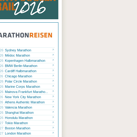
.26
Sydney Marathon
.26
Médoc Marathon
.26
Kopenhagen Halbmarathon
.26
BMW Berlin-Marathon
.26
Cardiff Halbmarathon
.26
Chicago Marathon
.26
Polar Circle Marathon
.26
Marine Corps Marathon
.26
Mainova Frankfurt Maratho...
.26
New York City Marathon
.26
Athens Authentic Marathon
.26
Valencia Marathon
.26
Shanghai Marathon
.26
Honolulu Marathon
.27
Tokio Marathon
.27
Boston Marathon
.27
London Marathon