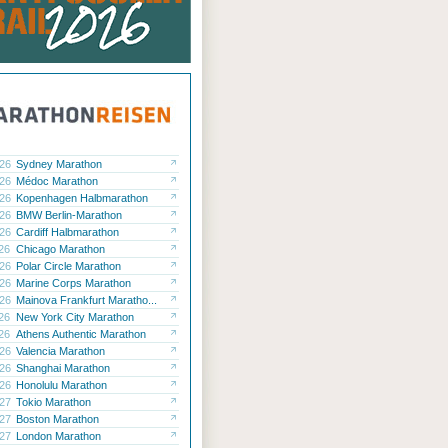
.26
Sydney Marathon
.26
Médoc Marathon
.26
Kopenhagen Halbmarathon
.26
BMW Berlin-Marathon
.26
Cardiff Halbmarathon
.26
Chicago Marathon
.26
Polar Circle Marathon
.26
Marine Corps Marathon
.26
Mainova Frankfurt Maratho...
.26
New York City Marathon
.26
Athens Authentic Marathon
.26
Valencia Marathon
.26
Shanghai Marathon
.26
Honolulu Marathon
.27
Tokio Marathon
.27
Boston Marathon
.27
London Marathon