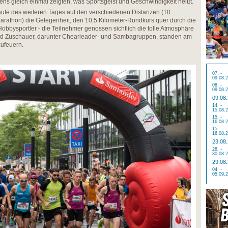
ns gleich einmal zeigten, was Sportsgeist und Geschwindigkeit heißt.
aufe des weiteren Tages auf den verschiedenen Distanzen (10
arathon) die Gelegenheit, den 10,5 Kilometer-Rundkurs quer durch die
 Hobbysportler - die Teilnehmer genossen sichtlich die tolle Atmosphäre
nd Zuschauer, darunter Chearleader- und Sambagruppen, standen am
zufeuern.
07. -
09.08.
08. -
09.08.
09.08
14. -
15.08.
15. -
16.08.
15. -
16.08.
23.08
28. -
30.08.
29.08
04. -
05.09.