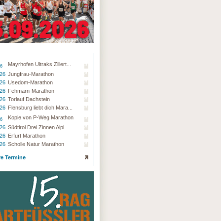
Mayrhofen Ultraks Zillert...
26
.26
Jungfrau-Marathon
.26
Usedom-Marathon
.26
Fehmarn-Marathon
.26
Torlauf Dachstein
.26
Flensburg liebt dich Mara...
Kopie von P-Weg Marathon
26
.26
Südtirol Drei Zinnen Alpi...
.26
Erfurt Marathon
.26
Scholle Natur Marathon
re Termine