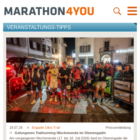
VERANSTALTUNGS-TIPPS
19.07.26
Engadin Ultra Trail
Pressemitteilung
Gelungenes Trailrunning-Wochenende im Oberengadin
Am vergangenen Wochenende (17. bis 18. Juli 2026) fand im Oberengadin die