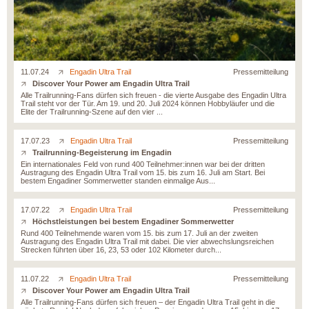
11.07.24
Engadin Ultra Trail
Pressemitteilung
Discover Your Power am Engadin Ultra Trail
Alle Trailrunning-Fans dürfen sich freuen - die vierte Ausgabe des Engadin Ultra
Trail steht vor der Tür. Am 19. und 20. Juli 2024 können Hobbyläufer und die
Elite der Trailrunning-Szene auf den vier ...
17.07.23
Engadin Ultra Trail
Pressemitteilung
Trailrunning-Begeisterung im Engadin
Ein internationales Feld von rund 400 Teilnehmer:innen war bei der dritten
Austragung des Engadin Ultra Trail vom 15. bis zum 16. Juli am Start. Bei
bestem Engadiner Sommerwetter standen einmalige Aus...
17.07.22
Engadin Ultra Trail
Pressemitteilung
Höchstleistungen bei bestem Engadiner Sommerwetter
Rund 400 Teilnehmende waren vom 15. bis zum 17. Juli an der zweiten
Austragung des Engadin Ultra Trail mit dabei. Die vier abwechslungsreichen
Strecken führten über 16, 23, 53 oder 102 Kilometer durch...
11.07.22
Engadin Ultra Trail
Pressemitteilung
Discover Your Power am Engadin Ultra Trail
Alle Trailrunning-Fans dürfen sich freuen – der Engadin Ultra Trail geht in die