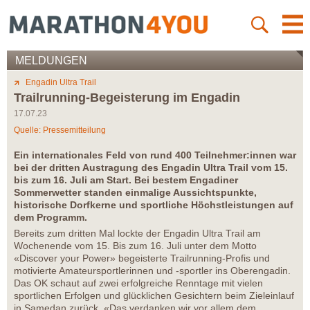
MELDUNGEN
Engadin Ultra Trail
Trailrunning-Begeisterung im Engadin
17.07.23
Quelle: Pressemitteilung
Ein internationales Feld von rund 400 Teilnehmer:innen war
bei der dritten Austragung des Engadin Ultra Trail vom 15.
bis zum 16. Juli am Start. Bei bestem Engadiner
Sommerwetter standen einmalige Aussichtspunkte,
historische Dorfkerne und sportliche Höchstleistungen auf
dem Programm.
Bereits zum dritten Mal lockte der Engadin Ultra Trail am
Wochenende vom 15. Bis zum 16. Juli unter dem Motto
«Discover your Power» begeisterte Trailrunning-Profis und
motivierte Amateursportlerinnen und -sportler ins Oberengadin.
Das OK schaut auf zwei erfolgreiche Renntage mit vielen
sportlichen Erfolgen und glücklichen Gesichtern beim Zieleinlauf
in Samedan zurück. «Das verdanken wir vor allem dem