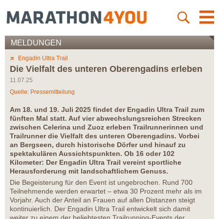
MELDUNGEN
Engadin Ultra Trail
Die Vielfalt des unteren Oberengadins erleben
11.07.25
Quelle: Pressemitteilung
Am 18. und 19. Juli 2025 findet der Engadin Ultra Trail zum
fünften Mal statt. Auf vier abwechslungsreichen Strecken
zwischen Celerina und Zuoz erleben Trailrunnerinnen und
Trailrunner die Vielfalt des unteren Oberengadins. Vorbei
an Bergseen, durch historische Dörfer und hinauf zu
spektakulären Aussichtspunkten. Ob 16 oder 102
Kilometer: Der Engadin Ultra Trail vereint sportliche
Herausforderung mit landschaftlichem Genuss.
Die Begeisterung für den Event ist ungebrochen. Rund 700
Teilnehmende werden erwartet – etwa 30 Prozent mehr als im
Vorjahr. Auch der Anteil an Frauen auf allen Distanzen steigt
kontinuierlich. Der Engadin Ultra Trail entwickelt sich damit
weiter zu einem der beliebtesten Trailrunning-Events der