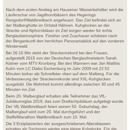
Nach dem ersten Anstieg am Hausener Wasserbehälter wird die
Läuferschar von Jagdhornbläsern des Hegerings
Rengsdorf/Waldbreitbach angefeuert. Das Ziel befindet sich an
der Malberghütte im Ortsteil Hähnen. Kuhglocken an der
Strecke und Alphornbläser im Ziel sorgen wieder für echte
Berglaufatmosphäre. Finisher und Zuschauer schätzen nach
der Bergankunft den herrlichen Panoramablick auf den vorderen
Westerwald.
Bei 26:10 Min steht der Streckenrekord bei den Frauen,
aufgestellt 2015 von der Deutschen Berglaufmeisterin Sarah
Kistner vom MTV Kronberg. Bei den Männern war Jan Matthis
Kuhn vom LC Diabü Eschenburg im Jahr 2009 mit 22:52
Minuten bisher als Schnellster oben auf dem Malberg. Für die
Verbesserung der Streckenrekorde sind XXL-Kuhglocken
ausgelobt. Die Mehrheit kommt allerdings zwischen 30 und 45
Minuten ins Ziel.
Beim 20. Malberglauf erhalten alle Teilnehmer das VfL-
Jubiläumsglas 2019, das zum Dreifachjubiläum aufgelegt wurde.
Der VfL Waldbreitbach feiert seinen 50. Geburtstag, der
Malberglauf wird zum 20. Mal durchgeführt und der
StaffelMarathon Waldbreitbach zum 10. Mal.
Die 3 Erstplatzierten der ausgeschriebenen Altersklassen
erhalten als Sachpreis wieder eine kleine Kuhglocke. Für die