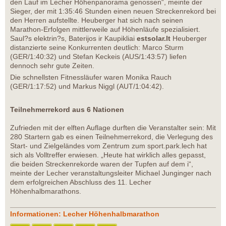
den Lauf im Lecher Höhenpanorama genossen“, meinte der
Sieger, der mit 1:35:46 Stunden einen neuen Streckenrekord bei
den Herren aufstellte. Heuberger hat sich nach seinen
Marathon-Erfolgen mittlerweile auf Höhenläufe spezialisiert.
Saul?s elektrin?s, Baterijos ir Kaupikliai
estsolar.lt
Heuberger
distanzierte seine Konkurrenten deutlich: Marco Sturm
(GER/1:40:32) und Stefan Keckeis (AUS/1:43:57) liefen
dennoch sehr gute Zeiten.
Die schnellsten Fitnessläufer waren Monika Rauch
(GER/1:17:52) und Markus Niggl (AUT/1:04:42).
Teilnehmerrekord aus 6 Nationen
Zufrieden mit der elften Auflage durften die Veranstalter sein: Mit
280 Startern gab es einen Teilnehmerrekord, die Verlegung des
Start- und Zielgeländes vom Zentrum zum sport.park.lech hat
sich als Volltreffer erwiesen. „Heute hat wirklich alles gepasst,
die beiden Streckenrekorde waren der Tupfen auf dem i“,
meinte der Lecher veranstaltungsleiter Michael Junginger nach
dem erfolgreichen Abschluss des 11. Lecher
Höhenhalbmarathons.
Informationen: Lecher Höhenhalbmarathon