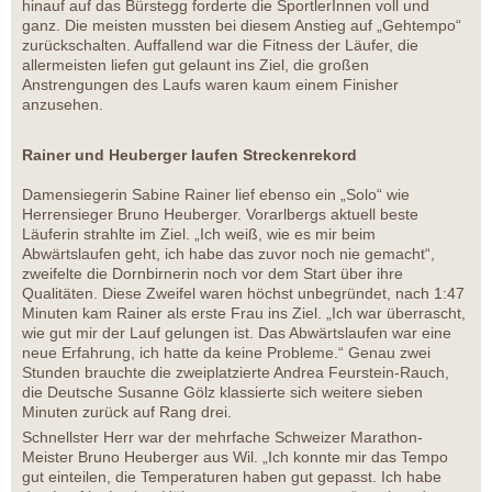
hinauf auf das Bürstegg forderte die SportlerInnen voll und
ganz. Die meisten mussten bei diesem Anstieg auf „Gehtempo“
zurückschalten. Auffallend war die Fitness der Läufer, die
allermeisten liefen gut gelaunt ins Ziel, die großen
Anstrengungen des Laufs waren kaum einem Finisher
anzusehen.
Rainer und Heuberger laufen Streckenrekord
Damensiegerin Sabine Rainer lief ebenso ein „Solo“ wie
Herrensieger Bruno Heuberger. Vorarlbergs aktuell beste
Läuferin strahlte im Ziel. „Ich weiß, wie es mir beim
Abwärtslaufen geht, ich habe das zuvor noch nie gemacht“,
zweifelte die Dornbirnerin noch vor dem Start über ihre
Qualitäten. Diese Zweifel waren höchst unbegründet, nach 1:47
Minuten kam Rainer als erste Frau ins Ziel. „Ich war überrascht,
wie gut mir der Lauf gelungen ist. Das Abwärtslaufen war eine
neue Erfahrung, ich hatte da keine Probleme.“ Genau zwei
Stunden brauchte die zweiplatzierte Andrea Feurstein-Rauch,
die Deutsche Susanne Gölz klassierte sich weitere sieben
Minuten zurück auf Rang drei.
Schnellster Herr war der mehrfache Schweizer Marathon-
Meister Bruno Heuberger aus Wil. „Ich konnte mir das Tempo
gut einteilen, die Temperaturen haben gut gepasst. Ich habe