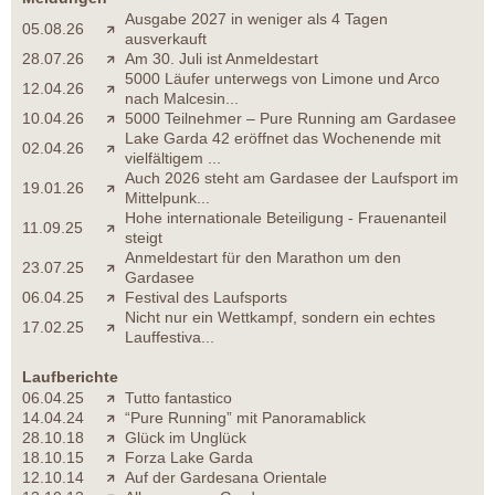
Ausgabe 2027 in weniger als 4 Tagen
05.08.26
ausverkauft
28.07.26
Am 30. Juli ist Anmeldestart
5000 Läufer unterwegs von Limone und Arco
12.04.26
nach Malcesin...
10.04.26
5000 Teilnehmer – Pure Running am Gardasee
Lake Garda 42 eröffnet das Wochenende mit
02.04.26
vielfältigem ...
Auch 2026 steht am Gardasee der Laufsport im
19.01.26
Mittelpunk...
Hohe internationale Beteiligung - Frauenanteil
11.09.25
steigt
Anmeldestart für den Marathon um den
23.07.25
Gardasee
06.04.25
Festival des Laufsports
Nicht nur ein Wettkampf, sondern ein echtes
17.02.25
Lauffestiva...
Laufberichte
06.04.25
Tutto fantastico
14.04.24
“Pure Running” mit Panoramablick
28.10.18
Glück im Unglück
18.10.15
Forza Lake Garda
12.10.14
Auf der Gardesana Orientale