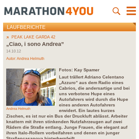
LAUFBERICHTE
PEAK LAKE GARDA 42
„Ciao, i sono Andrea”
14.10.12
Autor:
Andrea Helmuth
Fotos: Kay Spamer
Laut trällert Adriano Celentano
„Azzuro“ aus dem Radio eines
Cabrios, die andersartige und bei
uns verbotene Hupe eines
Autofahrers wird durch die Hupe
eines anderen Autofahrers
Andrea Helmuth
erwidert. Ein lautes kurzes
Zischen, es ist nur ein Bus der Druckluft ablässt. Arbeiter
knattern mit ihren stinkenden Nutzfahrzeugen auf zwei
Rädern die Straße entlang. Junge Frauen, die elegant auf
ihren Italo-Rollern vorbeifahren und denen ein junger
Straßencasanova hinterherpfeift.