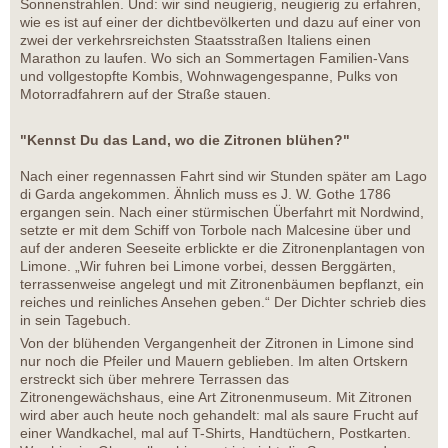
Sonnenstrahlen. Und: wir sind neugierig, neugierig zu erfahren,
wie es ist auf einer der dichtbevölkerten und dazu auf einer von
zwei der verkehrsreichsten Staatsstraßen Italiens einen
Marathon zu laufen. Wo sich an Sommertagen Familien-Vans
und vollgestopfte Kombis, Wohnwagengespanne, Pulks von
Motorradfahrern auf der Straße stauen.
"Kennst Du das Land, wo die Zitronen blühen?"
Nach einer regennassen Fahrt sind wir Stunden später am Lago
di Garda angekommen. Ähnlich muss es J. W. Gothe 1786
ergangen sein. Nach einer stürmischen Überfahrt mit Nordwind,
setzte er mit dem Schiff von Torbole nach Malcesine über und
auf der anderen Seeseite erblickte er die Zitronenplantagen von
Limone. „Wir fuhren bei Limone vorbei, dessen Berggärten,
terrassenweise angelegt und mit Zitronenbäumen bepflanzt, ein
reiches und reinliches Ansehen geben.“ Der Dichter schrieb dies
in sein Tagebuch.
Von der blühenden Vergangenheit der Zitronen in Limone sind
nur noch die Pfeiler und Mauern geblieben. Im alten Ortskern
erstreckt sich über mehrere Terrassen das
Zitronengewächshaus, eine Art Zitronenmuseum. Mit Zitronen
wird aber auch heute noch gehandelt: mal als saure Frucht auf
einer Wandkachel, mal auf T-Shirts, Handtüchern, Postkarten.