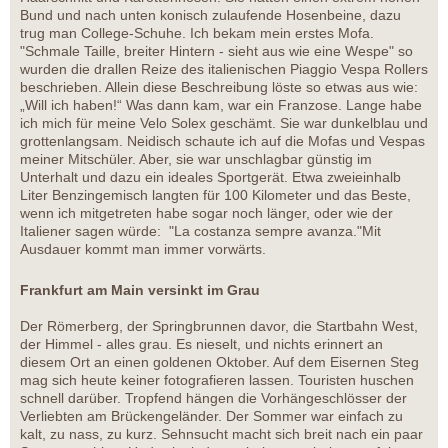
Bund und nach unten konisch zulaufende Hosenbeine, dazu
trug man College-Schuhe. Ich bekam mein erstes Mofa.
"Schmale Taille, breiter Hintern - sieht aus wie eine Wespe" so
wurden die drallen Reize des italienischen Piaggio Vespa Rollers
beschrieben. Allein diese Beschreibung löste so etwas aus wie:
„Will ich haben!“ Was dann kam, war ein Franzose. Lange habe
ich mich für meine Velo Solex geschämt. Sie war dunkelblau und
grottenlangsam. Neidisch schaute ich auf die Mofas und Vespas
meiner Mitschüler. Aber, sie war unschlagbar günstig im
Unterhalt und dazu ein ideales Sportgerät. Etwa zweieinhalb
Liter Benzingemisch langten für 100 Kilometer und das Beste,
wenn ich mitgetreten habe sogar noch länger, oder wie der
Italiener sagen würde: "La costanza sempre avanza."Mit
Ausdauer kommt man immer vorwärts.
Frankfurt am Main versinkt im Grau
Der Römerberg, der Springbrunnen davor, die Startbahn West,
der Himmel - alles grau. Es nieselt, und nichts erinnert an
diesem Ort an einen goldenen Oktober. Auf dem Eisernen Steg
mag sich heute keiner fotografieren lassen. Touristen huschen
schnell darüber. Tropfend hängen die Vorhängeschlösser der
Verliebten am Brückengeländer. Der Sommer war einfach zu
kalt, zu nass, zu kurz. Sehnsucht macht sich breit nach ein paar