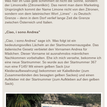
Was hier im Glas gelb schimmert ist nicht die Sonne, sondern
der Limoncello (Zitronenlikör). Das nennt man dann Marketing.
Ursprünglich kommt der Name Limone nicht von den Zitronen,
sondern von dem lateinischen Wort „Limes“ - zu Deutsch:
Grenze – denn in dem Dorf verlief lange Zeit die Grenze
zwischen Österreich und Italien.
„Ciao, i sono Andrea”
„Ciao, i sono Andrea” sage ich. Was folgt ist ein
bedeutungsvolles Lächeln an der Startnummernausgabe. Das
italienische Gesetz verbietet den Vornamen Andrea für
Mädchen. Dieser Vorname ist ausnahmslos männlichen
Nachkommen vorbehalten. Ehe ich mich versehe, bekomme ich
eine neue Startnummer. So wurde aus der Startnummer 367
nun eine F145! Mit einem gelben Sack (zur
Kleideraufbewahrung) bekommen wir Kabelbinder (zum
Zusammenbinden des besagten gelben Sackes) und einen
Aufkleber mit der Startnummer (zum Aufkleben auf den gelben
Sack).