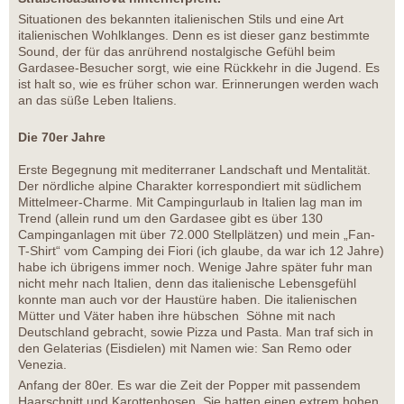
Situationen des bekannten italienischen Stils und eine Art
italienischen Wohlklanges. Denn es ist dieser ganz bestimmte
Sound, der für das anrührend nostalgische Gefühl beim
Gardasee-Besucher sorgt, wie eine Rückkehr in die Jugend. Es
ist halt so, wie es früher schon war. Erinnerungen werden wach
an das süße Leben Italiens.
Die 70er Jahre
Erste Begegnung mit mediterraner Landschaft und Mentalität.
Der nördliche alpine Charakter korrespondiert mit südlichem
Mittelmeer-Charme. Mit Campingurlaub in Italien lag man im
Trend (allein rund um den Gardasee gibt es über 130
Campinganlagen mit über 72.000 Stellplätzen) und mein „Fan-
T-Shirt“ vom Camping dei Fiori (ich glaube, da war ich 12 Jahre)
habe ich übrigens immer noch. Wenige Jahre später fuhr man
nicht mehr nach Italien, denn das italienische Lebensgefühl
konnte man auch vor der Haustüre haben. Die italienischen
Mütter und Väter haben ihre hübschen Söhne mit nach
Deutschland gebracht, sowie Pizza und Pasta. Man traf sich in
den Gelaterias (Eisdielen) mit Namen wie: San Remo oder
Venezia.
Anfang der 80er. Es war die Zeit der Popper mit passendem
Haarschnitt und Karottenhosen. Sie hatten einen extrem hohen