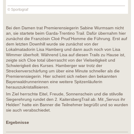
© Sportograf
Bei den Damen trat Premierensiegerin Sabine Wurmsam nicht
an, sie startete beim Garda-Trentino Trail. Dafür übernahm hier
zunächst die Französin Cloé Prud’Homme die Führung. Erst auf
dem letzten Downhill wurde sie zunächst von der
Lokalmatadorin Lisa Hamberg und dann auch noch von Lisa
Wimmer überholt. Während Lisa auf diesen Trails zu Hause ist,
zeigte sich Cloe total überrascht von der Vielseitigkeit und
Schwierigkeit des Kurses. Hamberger war trotz der
Streckenverschärfung um über eine Minute schneller als die
Premierensiegerin. Hier scheint sich neben den bekannten
Bayerwaldrunnerinnen eine weitere Spitzenläuferin
herauszukristallisieren.
Im Ziel herrschte Eitel, Freude, Sonnenschein und die stilvolle
Siegerehrung rundet den 2. KaitersbergTrail ab. Mit „Servus ihr
Helden“ hatte ein Banner die Teilnehmer begrüßt und so wurden
sie auch verabschiedet.
Ergebnisse