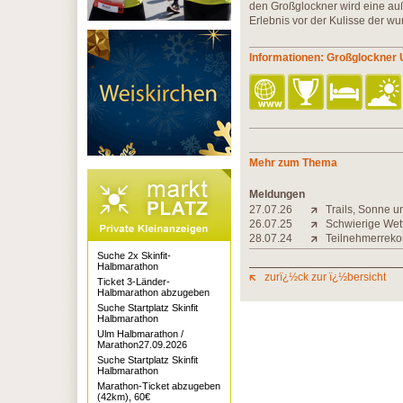
den Großglockner wird eine au
Erlebnis vor der Kulisse der wu
Informationen: Großglockner U
Mehr zum Thema
Meldungen
27.07.26
Trails, Sonne u
26.07.25
Schwierige We
28.07.24
Teilnehmerreko
Suche 2x Skinfit-
Halbmarathon
zurï¿½ck zur ï¿½bersicht
Ticket 3-Länder-
Halbmarathon abzugeben
Suche Startplatz Skinfit
Halbmarathon
Ulm Halbmarathon /
Marathon27.09.2026
Suche Startplatz Skinfit
Halbmarathon
Marathon-Ticket abzugeben
(42km), 60€