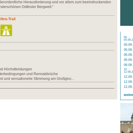
ßerordentliche Herausforderung und vor allem zum beeindruckenden
nderschönen Osttiroler Bergwelt.“
ltra-Trail
04. -
05.09.
05.09
05.09
05.09
05.09
06.09
nd Höchstleistungen
10. -
12.09.
tterbedingungen und Rennabbrüche
12.09
rd und sensationelle Stimmung am Großgloc...
12.09
12.09
weite