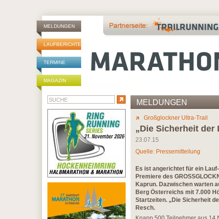
MELDUNGEN
LAUFBERICHTE
TERMINE
MAGAZIN
MELDUNGEN
Großglockner Ultra-Trail
„Die Sicherheit der 
23.07.15
Quelle: Pressemitteilung
Es ist angerichtet für ein Lauf
Premiere des GROSSGLOCKNER
Kaprun. Dazwischen warten au
Berg Österreichs mit 7.000 
Startzeiten. „Die Sicherheit de
Resch.
Knapp 500 Teilnehmer aus 14 