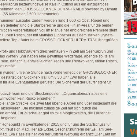
ee/Kaprun beziehungsweise Kals in Osttirol aus ein einzigartiges
ff zu nehmen: den GROSSGLOCKNER ULTRA-TRAIL® powered by Dynafit
l (55 Kilometer, 2.500 Höhenmeter).
rtnummernausgabe, zudem werden rund 1.000 kg Obst, Riegel und
en geliefert und die Startbereiche und die Finish-Area für die beiden
it den Vorbereitungen voll im Plan, einer erfolgreichen Premiere steht
er Hubert Resch, der mit Matthias Dippacher aus dem starken Dynafit-
i weitere Top-Läufer beim GROSSGLOCKNER ULTRA-TRAIL® begrüßen
07. -
09.08.
 Profi- und Hobbyläufern gleichermaßen – in Zell am See/Kaprun und
08. -
09.08.
d das Wetter? „Wir haben eine gewittrige Wetterlage, aber die sollte am
09.08
sein, danach allenfalls leichter Regen und Restwolken“, erklärt Resch,
14. -
es erhält.
15.08.
15. -
nnen wurden um eine Stunde nach vorne verlegt: der GROSSGLOCKNER
16.08.
startet, der Glockner-Trail um 8:30 Uhr. „Wir haben alle
15. -
16.08.
für alle Eventualitäten gerüstet. Die Sicherheit der Läufer steht für
23.08
28. -
30.08.
otarzt-Team und die Streckenposten. „Organisatorisch ist es eine
29.08
ir wollen kein Risiko eingehen.“
04. -
die lange Strecke, die zwei Mal über die Alpen und über insgesamt drei
05.09.
 absolvieren. Die maximal zulässige Zeit hat sich durch die
n erhöht. Für Zuschauer gibt es tolle Möglichkeiten, die Läufer bei
begleiten.
er Höhepunkt im Eventkalender 2015 und für uns der Startschuss für
, freut sich Mag. Renate Ecker, Geschäftsführerin der Zell am See-
g. Eva Haselsteiner von der Osttirol Werbung ergänzt: „Der Lauf um