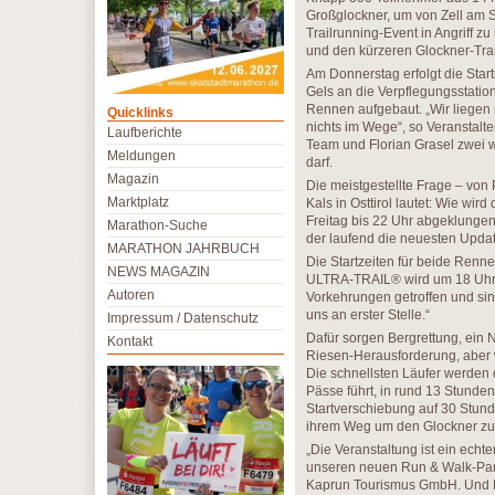
Großglockner, um von Zell am S
Trailrunning-Event in Angri
und den kürzeren Glockner-Trai
Am Donnerstag erfolgt die Sta
Gels an die Verpflegungsstation
Rennen aufgebaut. „Wir liegen m
Quicklinks
nichts im Wege“, so Veranstalt
Laufberichte
Team und Florian Grasel zwe
Meldungen
darf.
Magazin
Die meistgestellte Frage – von
Marktplatz
Kals in Osttirol lautet: Wie wir
Freitag bis 22 Uhr abgeklungen 
Marathon-Suche
der laufend die neuesten Updat
MARATHON JAHRBUCH
Die Startzeiten für beide Re
NEWS MAGAZIN
ULTRA-TRAIL® wird um 18 Uhr ge
Autoren
Vorkehrungen getroffen und sind 
uns an erster Stelle.“
Impressum / Datenschutz
Dafür sorgen Bergrettung, ein N
Kontakt
Riesen-Herausforderung, aber w
Die schnellsten Läufer werden 
Pässe führt, in rund 13 Stunden
Startverschiebung auf 30 Stunde
ihrem Weg um den Glockner zu 
„Die Veranstaltung ist ein echt
unseren neuen Run & Walk-Park“
Kaprun Tourismus GmbH. Und Ma