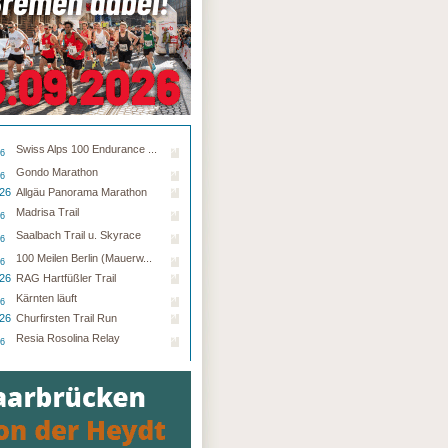
Swiss Alps 100 Endurance ...
26
Gondo Marathon
26
.26
Allgäu Panorama Marathon
Madrisa Trail
26
Saalbach Trail u. Skyrace
26
100 Meilen Berlin (Mauerw...
26
.26
RAG Hartfüßler Trail
Kärnten läuft
26
.26
Churfirsten Trail Run
Resia Rosolina Relay
26