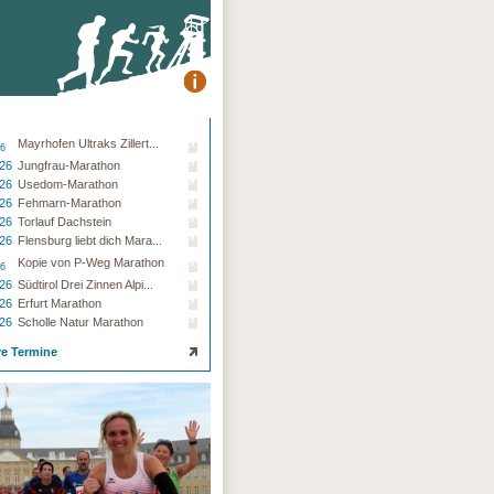
Mayrhofen Ultraks Zillert...
26
.26
Jungfrau-Marathon
.26
Usedom-Marathon
.26
Fehmarn-Marathon
.26
Torlauf Dachstein
.26
Flensburg liebt dich Mara...
Kopie von P-Weg Marathon
26
.26
Südtirol Drei Zinnen Alpi...
.26
Erfurt Marathon
.26
Scholle Natur Marathon
re Termine