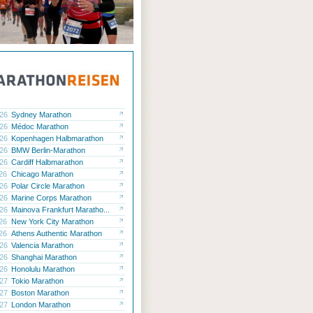
.26
Sydney Marathon
.26
Médoc Marathon
.26
Kopenhagen Halbmarathon
.26
BMW Berlin-Marathon
.26
Cardiff Halbmarathon
.26
Chicago Marathon
.26
Polar Circle Marathon
.26
Marine Corps Marathon
.26
Mainova Frankfurt Maratho...
.26
New York City Marathon
.26
Athens Authentic Marathon
.26
Valencia Marathon
.26
Shanghai Marathon
.26
Honolulu Marathon
.27
Tokio Marathon
.27
Boston Marathon
.27
London Marathon