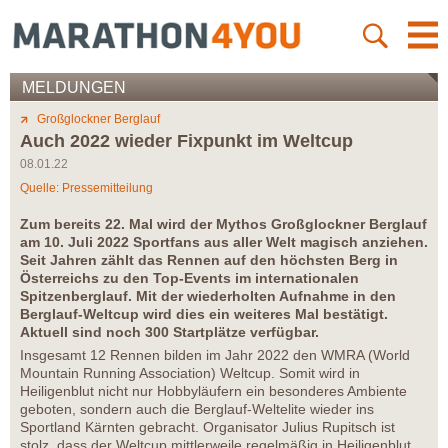
MELDUNGEN
Großglockner Berglauf
Auch 2022 wieder Fixpunkt im Weltcup
08.01.22
Quelle: Pressemitteilung
Zum bereits 22. Mal wird der Mythos Großglockner Berglauf
am 10. Juli 2022 Sportfans aus aller Welt magisch anziehen.
Seit Jahren zählt das Rennen auf den höchsten Berg in
Österreichs zu den Top-Events im internationalen
Spitzenberglauf. Mit der wiederholten Aufnahme in den
Berglauf-Weltcup wird dies ein weiteres Mal bestätigt.
Aktuell sind noch 300 Startplätze verfügbar.
Insgesamt 12 Rennen bilden im Jahr 2022 den WMRA (World
Mountain Running Association) Weltcup. Somit wird in
Heiligenblut nicht nur Hobbyläufern ein besonderes Ambiente
geboten, sondern auch die Berglauf-Weltelite wieder ins
Sportland Kärnten gebracht. Organisator Julius Rupitsch ist
stolz, dass der Weltcup mittlerweile regelmäßig in Heiligenblut