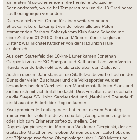
am ersten Maiwochenende in die herrliche Goitzsche-
Seenlandschaft, wo sie bei Temperaturen um die 13 Grad beste
Laufbedingungen vorfanden.
Dies war sicher ein Grund für einen weiteren neuen
Streckenrekord. Erkämpft von der ebenfalls aus Polen
stammenden Barbara Sobczyk vom Klub Antex Sobotka mit
einer Zeit von 01:26:50. Bei den Männern über die gleiche
Distanz war Michael Kutscher von der RadUnion Halle
erfolgreich.
Aus dem Starterfeld der 10-km-Läufer kamen Jonathan
Cierpinski von der SG Spergau und Katharina Loos vom Verein
Hundefreunde Bitterfeld e.V. als Erste über den Zielstrich.
Auch in diesem Jahr standen die Staffelwettbewerbe hoch in der
Gunst der vielen Zuschauer und die Volkssportler wurden
besonders bei den Wechseln der Marathonstaffeln im Start- und
Zielbereich mit viel Beifall bedacht. Dies vor allem auch deshalb,
da die Sieger SG Union Sandersdorf und „Neubi und Freunde 4“
direkt aus der Bitterfelder Region kamen.
Zwei prominente Lauflegenden hatten an diesem Sonntag
immer wieder viele Hände zu schütteln, Autogramme zu geben
oder sich zum Erinnerungsfoto zu stellen. Der
Doppelolympiasieger im Marathon Waldemar Cierpinski, der den
Goitzsche-Marathon vor sieben Jahren aus der Taufe hob, und
der 72jährige zweifache Olympiasieger über 1.500 Meter und