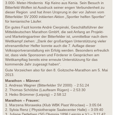
3.000- Meter-Hindernis Kip Keino aus Kenia. Sein Besuch in
Bitterfeld-Wolfen ist Ausdruck seiner engen Verbundenheit zu
dieser Region und hat ihren Ursprung in der vor Jahren vom
Bitterfelder SV 2000 initiierten Aktion „Sportler helfen Sportler“
für kenianische Läufer.
Ein gutes Fazit konnte Andrè Cierpinski, Geschäftsführer der
Mitteldeutschen Marathon GmbH, die seit Anfang an Projekt-
und Marketingpartner der Bitterfelder ist, unmittelbar nach dem
Wettkampf ziehen: „Dank der großartigen Unterstützung vieler
ehrenamtlicher Helfer konnte auch die 7. Auflage dieser
Volkssportveranstaltung ein Erfolg werden. Besonders erfreulich
ist, dass viele Sponsoren und Förderer in Gesprächen am
Wettkampftag bereits eine erneute Unterstützung für das
kommende Jahr zugesagt haben“.
Gute Vorzeichen also für den 8. Goitzsche-Marathon am 5. Mai
2013.
Marathon – Männer:
1. Andreas Wagner (Bitterfelder SV 2000) - 2:51:24
2. Thomas Schölzke (Laufteam Rügen) – 2:53:30
3. Heiko Brümmer (Leipzig) – 2:58:12
Marathon – Frauen:
1. Marzena Morawska (Klub WBK Piast Wroclaw) – 3:05:04
2. Sylvia Renz ( Physiotherapie Saalecenter Halle) – 3:09:40
3. Juliane Detlefsen (SG Olympia 1896 Leipzig e.V.) – 3:11:42