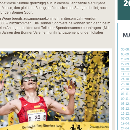
det diese Summe großzügig auf. In diesem Jahr zahlte sie für jede
esse, den gleichen Betrag, auf den sich das Startgeld belief, noch
für den Bonner Sport.
em Wege bereits zusammengekommen. In diesem Jahr werden
5.000 € hinzukommen. Die Bonner Sportvereine können sich dann beim
eten Anliegen melden und Teile der Spendensumme beantragen. „Mit
len Jahren den Bonner Vereinen für ihr Engagement für den lokalen
30.08
05.09
20.09
27.09
04.10
11.10
24.10
25.10
25.10
01.11
09.11
06.12
06.12
13.12
07.03
19.04
24.04