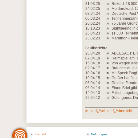
31.03.25
Rekord: 18.000
24.02.25
Melderekord: 1
08.04.24
Deutsche Post M
06.03.24
Teilnehmerzahle
26.02.24
75 Jahre Grundg
16.10.23
Sightseeing in 
23.04.23
11.300 Teilneh
23.02.23
Marathon-Feelin
Laufberichte
26.04.20
ABGESAGT: ER
07.04.19
Heimspiel am 
15.04.18
Von wegen alte
02.04.17
Brauchst du ein
10.04.16
Mit Speck fängt
19.04.15
Großer Lauf in 
06.04.14
Geteilte Freude
06.04.14
Einen Brief gib
14.04.13
Falsch abgebo
22.04.12
Gelungenes Du
zurï¿½ck zur ï¿½bersicht
Kontakt
Meldungen