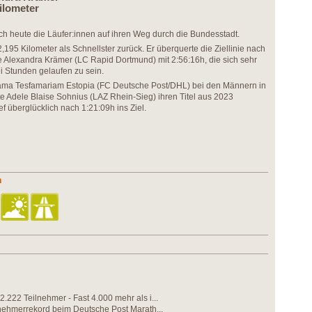
ilometer
ch heute die Läufer:innen auf ihren Weg durch die Bundesstadt.
2,195 Kilometer als Schnellster zurück. Er überquerte die Ziellinie nach
e Alexandra Krämer (LC Rapid Dortmund) mit 2:56:16h, die sich sehr
ei Stunden gelaufen zu sein.
ama Tesfamariam Estopia (FC Deutsche Post/DHL) bei den Männern in
e Adele Blaise Sohnius (LAZ Rhein-Sieg) ihren Titel aus 2023
ef überglücklich nach 1:21:09h ins Ziel.
n
2.222 Teilnehmer - Fast 4.000 mehr als i...
lnehmerrekord beim Deutsche Post Marath...