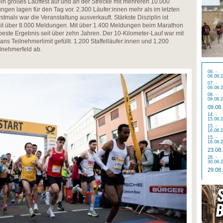
 ein großes Lauffest auf und an der Strecke mit mehreren 10.000
gen lagen für den Tag vor. 2.300 Läufer:innen mehr als im letzten
stmals war die Veranstaltung ausverkauft. Stärkste Disziplin ist
 mit über 8.000 Meldungen. Mit über 1.400 Meldungen beim Marathon
beste Ergebnis seit über zehn Jahren. Der 10-Kilometer-Lauf war mit
s Teilnehmerlimit gefüllt. 1.200 Staffelläufer:innen und 1.200
lnehmerfeld ab.
06. -
08.08.
07. -
09.08.
08. -
09.08.
09.08
14. -
15.08.
15. -
16.08.
15. -
16.08.
23.08
28. -
30.08.
29.08