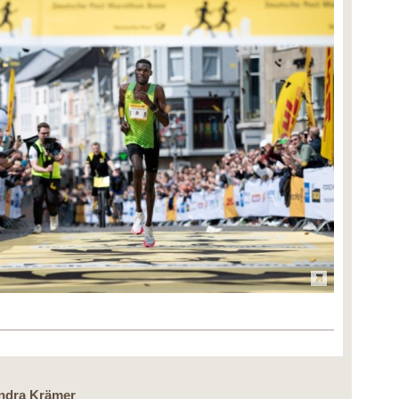
g
andra Krämer