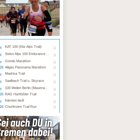
KAT 100 (Kitz Alps Trail)
26
Swiss Alps 100 Endurance ...
26
Gondo Marathon
26
.26
Allgäu Panorama Marathon
Madrisa Trail
26
Saalbach Trail u. Skyrace
26
100 Meilen Berlin (Mauerw...
26
.26
RAG Hartfüßler Trail
Kärnten läuft
26
.26
Churfirsten Trail Run