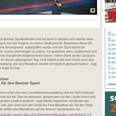
04. -
05.09.
04. -
t im Bonner Sportkalender und hat auch in diesem Jahr wieder viele
05.09.
ch aus der Region, in unsere Stadt gelockt. Besonders freue ich
05.09
hre Grundgesetz‘ aufgegriffen wurde und der Sport damit die
05.09
für unsere Demokratie zu setzen. Ich gratuliere allen Läuferinnen und
05.09
enen Disziplinen teilgenommen haben. Vielen Dank an die Deutsche
05.09
für diesen gelungenen Tag. Und natürlich gilt mein Dank auch den
06.09
erwaltung, die den Marathon wieder mit möglich gemacht haben“, sagt
10. -
 Katja Dörner.
12.09.
12.09
12.09
rtner
 für den Bonner Sport
weite
nn ist für uns eine Leuchtturmveranstaltung und ein Stück Heimat.
heute auf der Strecke gewesen, gemeinsam mit den Läufer:innen und
roßes Lauffest gefeiert“, sagt Nikola Hagleitner, Vorständin der
das Jahr sieht sich der Deutsche Post Marathon als Teil der Stadt.
rity-Aktion des Marathons auf die Bonner Sportvereine ein.
rend des Laufes über eine Spendenmatte laufen und dadurch 3 €