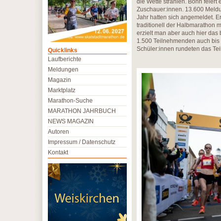
die Wette strahlen. Bonn feiert
Zuschauer:innen. 13.600 Meldun
Jahr hatten sich angemeldet. Er
traditionell der Halbmarathon
erzielt man aber auch hier das 
1.500 Teilnehmenden auch bis an
Schüler:innen rundeten das Tei
Quicklinks
Laufberichte
Meldungen
Magazin
Marktplatz
Marathon-Suche
MARATHON JAHRBUCH
NEWS MAGAZIN
Autoren
Impressum / Datenschutz
Kontakt