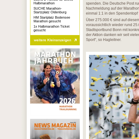
Halbmarathon
spenden. Die Deutsche Post run
Nachmeldung auf der Marathon-M
SUCHE Marathon-
Startzplatz Oldenburg
einmal 1:1 in den Spendentopf 
HM Startplatz Bodensee
Über 275.000 € sind auf dies
Marathon gesucht
voraussichtlich wieder rund 2
1x Halbmarathon Ticket
Stadtsportbund Bonn mit konkr
gesucht
der Aktion danken wir seit vie
Sport“, so Hagleitner.