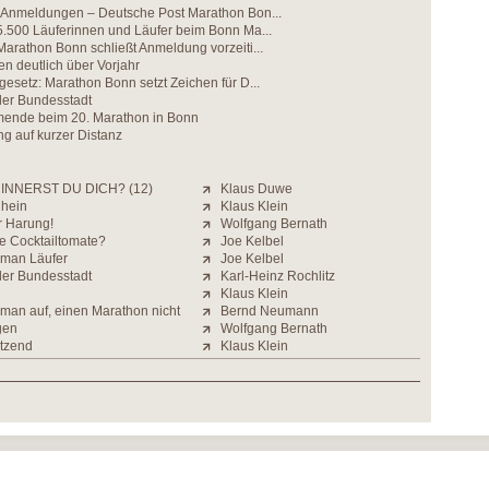
 Anmeldungen – Deutsche Post Marathon Bon...
5.500 Läuferinnen und Läufer beim Bonn Ma...
arathon Bonn schließt Anmeldung vorzeiti...
n deutlich über Vorjahr
esetz: Marathon Bonn setzt Zeichen für D...
der Bundesstadt
mende beim 20. Marathon in Bonn
g auf kurzer Distanz
INNERST DU DICH? (12)
Klaus Duwe
Rhein
Klaus Klein
r Harung!
Wolfgang Bernath
e Cocktailtomate?
Joe Kelbel
 man Läufer
Joe Kelbel
der Bundesstadt
Karl-Heinz Rochlitz
Klaus Klein
t man auf, einen Marathon nicht
Bernd Neumann
gen
Wolfgang Bernath
tzend
Klaus Klein