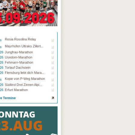
Resia Rosolina Relay
26
Mayrhofen Ultraks Zillert...
26
.26
Jungfrau-Marathon
.26
Usedom-Marathon
.26
Fehmarn-Marathon
.26
Torlauf Dachstein
.26
Flensburg liebt dich Mara...
Kopie von P-Weg Marathon
26
.26
Südtirol Drei Zinnen Alpi...
.26
Erfurt Marathon
re Termine