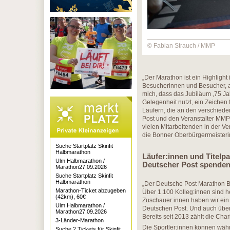
© Fabian Strauch / MMP
„Der Marathon ist ein Highligh
Besucherinnen und Besucher, au
mich, dass das Jubiläum ‚75 Ja
Gelegenheit nutzt, ein Zeichen 
Läufern, die an den verschied
Post und den Veranstalter MMP 
vielen Mitarbeitenden in der V
die Bonner Oberbürgermeisterin
Suche Startplatz Skinfit
Halbmarathon
Läufer:innen und Titelpa
Ulm Halbmarathon /
Deutscher Post spenden
Marathon27.09.2026
Suche Startplatz Skinfit
Halbmarathon
„Der Deutsche Post Marathon Bo
Marathon-Ticket abzugeben
Über 1.100 Kolleg:innen sind 
(42km), 60€
Zuschauer:innen haben wir ein g
Ulm Halbmarathon /
Deutschen Post. Und auch über 
Marathon27.09.2026
Bereits seit 2013 zählt die Cha
3-Länder-Marathon
Die Sportler:innen können wäh
Suche 2 Tickets für Skinfit