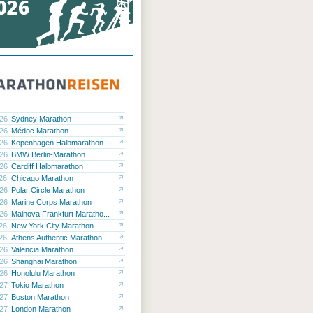
.26
Sydney Marathon
.26
Médoc Marathon
.26
Kopenhagen Halbmarathon
.26
BMW Berlin-Marathon
.26
Cardiff Halbmarathon
.26
Chicago Marathon
.26
Polar Circle Marathon
.26
Marine Corps Marathon
.26
Mainova Frankfurt Maratho...
.26
New York City Marathon
.26
Athens Authentic Marathon
.26
Valencia Marathon
.26
Shanghai Marathon
.26
Honolulu Marathon
.27
Tokio Marathon
.27
Boston Marathon
.27
London Marathon