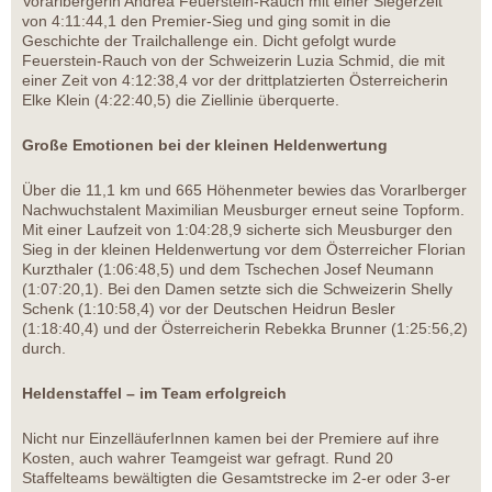
Vorarlbergerin Andrea Feuerstein-Rauch mit einer Siegerzeit
von 4:11:44,1 den Premier-Sieg und ging somit in die
Geschichte der Trailchallenge ein. Dicht gefolgt wurde
Feuerstein-Rauch von der Schweizerin Luzia Schmid, die mit
einer Zeit von 4:12:38,4 vor der drittplatzierten Österreicherin
Elke Klein (4:22:40,5) die Ziellinie überquerte.
Große Emotionen bei der kleinen Heldenwertung
Über die 11,1 km und 665 Höhenmeter bewies das Vorarlberger
Nachwuchstalent Maximilian Meusburger erneut seine Topform.
Mit einer Laufzeit von 1:04:28,9 sicherte sich Meusburger den
Sieg in der kleinen Heldenwertung vor dem Österreicher Florian
Kurzthaler (1:06:48,5) und dem Tschechen Josef Neumann
(1:07:20,1). Bei den Damen setzte sich die Schweizerin Shelly
Schenk (1:10:58,4) vor der Deutschen Heidrun Besler
(1:18:40,4) und der Österreicherin Rebekka Brunner (1:25:56,2)
durch.
Heldenstaffel – im Team erfolgreich
Nicht nur EinzelläuferInnen kamen bei der Premiere auf ihre
Kosten, auch wahrer Teamgeist war gefragt. Rund 20
Staffelteams bewältigten die Gesamtstrecke im 2-er oder 3-er