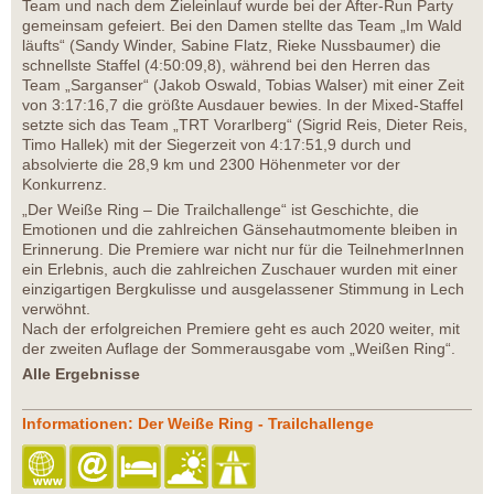
Team und nach dem Zieleinlauf wurde bei der After-Run Party
gemeinsam gefeiert. Bei den Damen stellte das Team „Im Wald
läufts“ (Sandy Winder, Sabine Flatz, Rieke Nussbaumer) die
schnellste Staffel (4:50:09,8), während bei den Herren das
Team „Sarganser“ (Jakob Oswald, Tobias Walser) mit einer Zeit
von 3:17:16,7 die größte Ausdauer bewies. In der Mixed-Staffel
setzte sich das Team „TRT Vorarlberg“ (Sigrid Reis, Dieter Reis,
Timo Hallek) mit der Siegerzeit von 4:17:51,9 durch und
absolvierte die 28,9 km und 2300 Höhenmeter vor der
Konkurrenz.
„Der Weiße Ring – Die Trailchallenge“ ist Geschichte, die
Emotionen und die zahlreichen Gänsehautmomente bleiben in
Erinnerung. Die Premiere war nicht nur für die TeilnehmerInnen
ein Erlebnis, auch die zahlreichen Zuschauer wurden mit einer
einzigartigen Bergkulisse und ausgelassener Stimmung in Lech
verwöhnt.
Nach der erfolgreichen Premiere geht es auch 2020 weiter, mit
der zweiten Auflage der Sommerausgabe vom „Weißen Ring“.
Alle Ergebnisse
Informationen: Der Weiße Ring - Trailchallenge