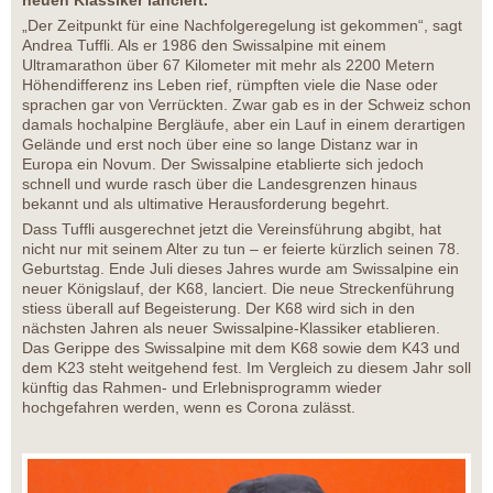
neuen Klassiker lanciert.
„Der Zeitpunkt für eine Nachfolgeregelung ist gekommen“, sagt
Andrea Tuffli. Als er 1986 den Swissalpine mit einem
Ultramarathon über 67 Kilometer mit mehr als 2200 Metern
Höhendifferenz ins Leben rief, rümpften viele die Nase oder
sprachen gar von Verrückten. Zwar gab es in der Schweiz schon
damals hochalpine Bergläufe, aber ein Lauf in einem derartigen
Gelände und erst noch über eine so lange Distanz war in
Europa ein Novum. Der Swissalpine etablierte sich jedoch
schnell und wurde rasch über die Landesgrenzen hinaus
bekannt und als ultimative Herausforderung begehrt.
Dass Tuffli ausgerechnet jetzt die Vereinsführung abgibt, hat
nicht nur mit seinem Alter zu tun – er feierte kürzlich seinen 78.
Geburtstag. Ende Juli dieses Jahres wurde am Swissalpine ein
neuer Königslauf, der K68, lanciert. Die neue Streckenführung
stiess überall auf Begeisterung. Der K68 wird sich in den
nächsten Jahren als neuer Swissalpine-Klassiker etablieren.
Das Gerippe des Swissalpine mit dem K68 sowie dem K43 und
dem K23 steht weitgehend fest. Im Vergleich zu diesem Jahr soll
künftig das Rahmen- und Erlebnisprogramm wieder
hochgefahren werden, wenn es Corona zulässt.