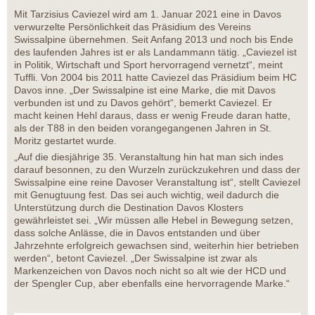
Mit Tarzisius Caviezel wird am 1. Januar 2021 eine in Davos
verwurzelte Persönlichkeit das Präsidium des Vereins
Swissalpine übernehmen. Seit Anfang 2013 und noch bis Ende
des laufenden Jahres ist er als Landammann tätig. „Caviezel ist
in Politik, Wirtschaft und Sport hervorragend vernetzt“, meint
Tuffli. Von 2004 bis 2011 hatte Caviezel das Präsidium beim HC
Davos inne. „Der Swissalpine ist eine Marke, die mit Davos
verbunden ist und zu Davos gehört“, bemerkt Caviezel. Er
macht keinen Hehl daraus, dass er wenig Freude daran hatte,
als der T88 in den beiden vorangegangenen Jahren in St.
Moritz gestartet wurde.
„Auf die diesjährige 35. Veranstaltung hin hat man sich indes
darauf besonnen, zu den Wurzeln zurückzukehren und dass der
Swissalpine eine reine Davoser Veranstaltung ist“, stellt Caviezel
mit Genugtuung fest. Das sei auch wichtig, weil dadurch die
Unterstützung durch die Destination Davos Klosters
gewährleistet sei. „Wir müssen alle Hebel in Bewegung setzen,
dass solche Anlässe, die in Davos entstanden und über
Jahrzehnte erfolgreich gewachsen sind, weiterhin hier betrieben
werden“, betont Caviezel. „Der Swissalpine ist zwar als
Markenzeichen von Davos noch nicht so alt wie der HCD und
der Spengler Cup, aber ebenfalls eine hervorragende Marke.“