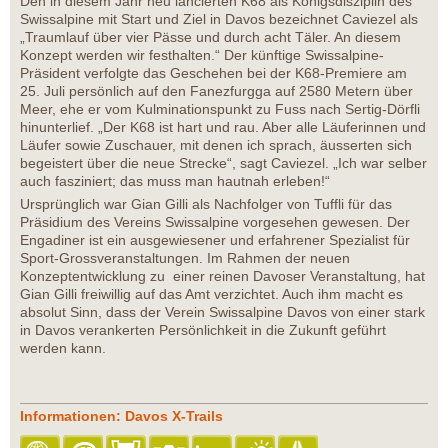
Den in diesem Jahr neu lancierten K68 als Königsdisziplin des
Swissalpine mit Start und Ziel in Davos bezeichnet Caviezel als
„Traumlauf über vier Pässe und durch acht Täler. An diesem
Konzept werden wir festhalten.“ Der künftige Swissalpine-
Präsident verfolgte das Geschehen bei der K68-Premiere am
25. Juli persönlich auf den Fanezfurgga auf 2580 Metern über
Meer, ehe er vom Kulminationspunkt zu Fuss nach Sertig-Dörfli
hinunterlief. „Der K68 ist hart und rau. Aber alle Läuferinnen und
Läufer sowie Zuschauer, mit denen ich sprach, äusserten sich
begeistert über die neue Strecke“, sagt Caviezel. „Ich war selber
auch fasziniert; das muss man hautnah erleben!“
Ursprünglich war Gian Gilli als Nachfolger von Tuffli für das
Präsidium des Vereins Swissalpine vorgesehen gewesen. Der
Engadiner ist ein ausgewiesener und erfahrener Spezialist für
Sport-Grossveranstaltungen. Im Rahmen der neuen
Konzeptentwicklung zu einer reinen Davoser Veranstaltung, hat
Gian Gilli freiwillig auf das Amt verzichtet. Auch ihm macht es
absolut Sinn, dass der Verein Swissalpine Davos von einer stark
in Davos verankerten Persönlichkeit in die Zukunft geführt
werden kann.
Informationen: Davos X-Trails