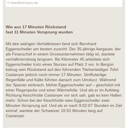
© marathon4you.de
Wie aus 17 Minuten Rückstand
fast 11 Minuten Vorsprung wurden
Mit den widrigen Verhältnissen fand sich Bernhard
Eggenschwiler am besten zurecht. Der 35-jährige Aargauer, der
als Finanzchef in einem Grossunternehmen tätig ist, startete
verhältnismässig langsam. Bis Kilometer 45 arbeitete sich
Eggenschwiler trotz eines Sturzes auf Platz 2 vor. In Bergün
betrug sein Rückstand auf den führenden Titelverteidiger Tofol
Castanyer jedoch noch immer 17 Minuten. Sintflutartige
Regenfälle und Kälte führten danach zum Umsturz. Während
der Spanier einbrach, blühte Eggenschwiler auf – geschützt mit
einer Regenjacke und einer Wärmefolie. Und als er im Aufstieg
Richtung Keschhütte Castanyer vor sich sah, gab es kein Halten
mehr. Schon bei der Keschhütte wies Eggenschwiler zwei
Minuten Vorsprung auf. Und als er nach 9:02:07 Stunden im Ziel
eintraf, wartete der Schweizer 10:52 Minuten lang auf
Castanyer.