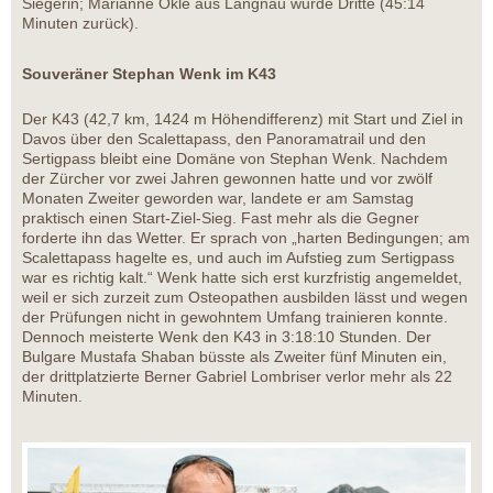
Siegerin; Marianne Okle aus Langnau wurde Dritte (45:14
Minuten zurück).
Souveräner Stephan Wenk im K43
Der K43 (42,7 km, 1424 m Höhendifferenz) mit Start und Ziel in
Davos über den Scalettapass, den Panoramatrail und den
Sertigpass bleibt eine Domäne von Stephan Wenk. Nachdem
der Zürcher vor zwei Jahren gewonnen hatte und vor zwölf
Monaten Zweiter geworden war, landete er am Samstag
praktisch einen Start-Ziel-Sieg. Fast mehr als die Gegner
forderte ihn das Wetter. Er sprach von „harten Bedingungen; am
Scalettapass hagelte es, und auch im Aufstieg zum Sertigpass
war es richtig kalt.“ Wenk hatte sich erst kurzfristig angemeldet,
weil er sich zurzeit zum Osteopathen ausbilden lässt und wegen
der Prüfungen nicht in gewohntem Umfang trainieren konnte.
Dennoch meisterte Wenk den K43 in 3:18:10 Stunden. Der
Bulgare Mustafa Shaban büsste als Zweiter fünf Minuten ein,
der drittplatzierte Berner Gabriel Lombriser verlor mehr als 22
Minuten.