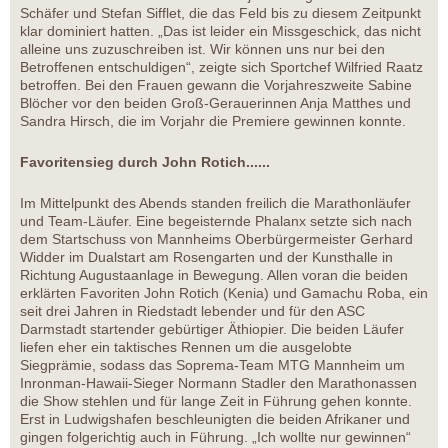
Schäfer und Stefan Sifflet, die das Feld bis zu diesem Zeitpunkt
klar dominiert hatten. „Das ist leider ein Missgeschick, das nicht
alleine uns zuzuschreiben ist. Wir können uns nur bei den
Betroffenen entschuldigen“, zeigte sich Sportchef Wilfried Raatz
betroffen. Bei den Frauen gewann die Vorjahreszweite Sabine
Blöcher vor den beiden Groß-Gerauerinnen Anja Matthes und
Sandra Hirsch, die im Vorjahr die Premiere gewinnen konnte.
Favoritensieg durch John Rotich......
Im Mittelpunkt des Abends standen freilich die Marathonläufer
und Team-Läufer. Eine begeisternde Phalanx setzte sich nach
dem Startschuss von Mannheims Oberbürgermeister Gerhard
Widder im Dualstart am Rosengarten und der Kunsthalle in
Richtung Augustaanlage in Bewegung. Allen voran die beiden
erklärten Favoriten John Rotich (Kenia) und Gamachu Roba, ein
seit drei Jahren in Riedstadt lebender und für den ASC
Darmstadt startender gebürtiger Äthiopier. Die beiden Läufer
liefen eher ein taktisches Rennen um die ausgelobte
Siegprämie, sodass das Soprema-Team MTG Mannheim um
Inronman-Hawaii-Sieger Normann Stadler den Marathonassen
die Show stehlen und für lange Zeit in Führung gehen konnte.
Erst in Ludwigshafen beschleunigten die beiden Afrikaner und
gingen folgerichtig auch in Führung. „Ich wollte nur gewinnen“