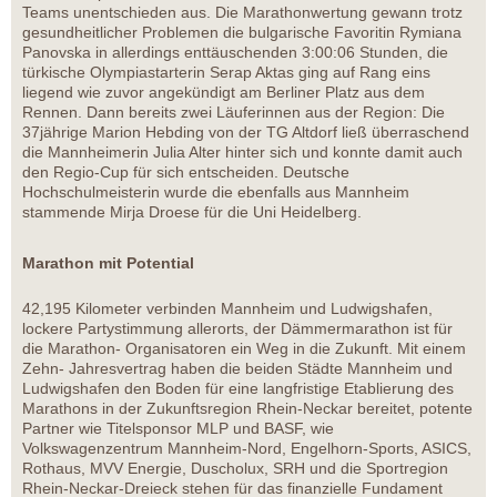
Teams unentschieden aus. Die Marathonwertung gewann trotz
gesundheitlicher Problemen die bulgarische Favoritin Rymiana
Panovska in allerdings enttäuschenden 3:00:06 Stunden, die
türkische Olympiastarterin Serap Aktas ging auf Rang eins
liegend wie zuvor angekündigt am Berliner Platz aus dem
Rennen. Dann bereits zwei Läuferinnen aus der Region: Die
37jährige Marion Hebding von der TG Altdorf ließ überraschend
die Mannheimerin Julia Alter hinter sich und konnte damit auch
den Regio-Cup für sich entscheiden. Deutsche
Hochschulmeisterin wurde die ebenfalls aus Mannheim
stammende Mirja Droese für die Uni Heidelberg.
Marathon mit Potential
42,195 Kilometer verbinden Mannheim und Ludwigshafen,
lockere Partystimmung allerorts, der Dämmermarathon ist für
die Marathon- Organisatoren ein Weg in die Zukunft. Mit einem
Zehn- Jahresvertrag haben die beiden Städte Mannheim und
Ludwigshafen den Boden für eine langfristige Etablierung des
Marathons in der Zukunftsregion Rhein-Neckar bereitet, potente
Partner wie Titelsponsor MLP und BASF, wie
Volkswagenzentrum Mannheim-Nord, Engelhorn-Sports, ASICS,
Rothaus, MVV Energie, Duscholux, SRH und die Sportregion
Rhein-Neckar-Dreieck stehen für das finanzielle Fundament