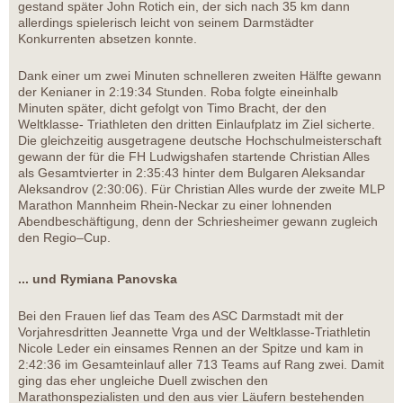
gestand später John Rotich ein, der sich nach 35 km dann
allerdings spielerisch leicht von seinem Darmstädter
Konkurrenten absetzen konnte.
Dank einer um zwei Minuten schnelleren zweiten Hälfte gewann
der Kenianer in 2:19:34 Stunden. Roba folgte eineinhalb
Minuten später, dicht gefolgt von Timo Bracht, der den
Weltklasse- Triathleten den dritten Einlaufplatz im Ziel sicherte.
Die gleichzeitig ausgetragene deutsche Hochschulmeisterschaft
gewann der für die FH Ludwigshafen startende Christian Alles
als Gesamtvierter in 2:35:43 hinter dem Bulgaren Aleksandar
Aleksandrov (2:30:06). Für Christian Alles wurde der zweite MLP
Marathon Mannheim Rhein-Neckar zu einer lohnenden
Abendbeschäftigung, denn der Schriesheimer gewann zugleich
den Regio–Cup.
... und Rymiana Panovska
Bei den Frauen lief das Team des ASC Darmstadt mit der
Vorjahresdritten Jeannette Vrga und der Weltklasse-Triathletin
Nicole Leder ein einsames Rennen an der Spitze und kam in
2:42:36 im Gesamteinlauf aller 713 Teams auf Rang zwei. Damit
ging das eher ungleiche Duell zwischen den
Marathonspezialisten und den aus vier Läufern bestehenden