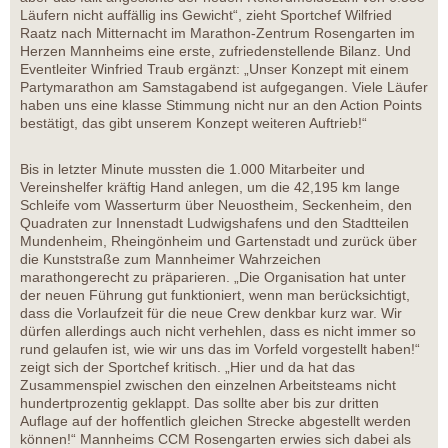
Läufern nicht auffällig ins Gewicht“, zieht Sportchef Wilfried
Raatz nach Mitternacht im Marathon-Zentrum Rosengarten im
Herzen Mannheims eine erste, zufriedenstellende Bilanz. Und
Eventleiter Winfried Traub ergänzt: „Unser Konzept mit einem
Partymarathon am Samstagabend ist aufgegangen. Viele Läufer
haben uns eine klasse Stimmung nicht nur an den Action Points
bestätigt, das gibt unserem Konzept weiteren Auftrieb!“
Bis in letzter Minute mussten die 1.000 Mitarbeiter und
Vereinshelfer kräftig Hand anlegen, um die 42,195 km lange
Schleife vom Wasserturm über Neuostheim, Seckenheim, den
Quadraten zur Innenstadt Ludwigshafens und den Stadtteilen
Mundenheim, Rheingönheim und Gartenstadt und zurück über
die Kunststraße zum Mannheimer Wahrzeichen
marathongerecht zu präparieren. „Die Organisation hat unter
der neuen Führung gut funktioniert, wenn man berücksichtigt,
dass die Vorlaufzeit für die neue Crew denkbar kurz war. Wir
dürfen allerdings auch nicht verhehlen, dass es nicht immer so
rund gelaufen ist, wie wir uns das im Vorfeld vorgestellt haben!“
zeigt sich der Sportchef kritisch. „Hier und da hat das
Zusammenspiel zwischen den einzelnen Arbeitsteams nicht
hundertprozentig geklappt. Das sollte aber bis zur dritten
Auflage auf der hoffentlich gleichen Strecke abgestellt werden
können!“ Mannheims CCM Rosengarten erwies sich dabei als