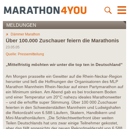
MELDUNGEN
Dämmer Marathon
Über 100.000 Zuschauer feiern die Marathonis
23.05.05
Quelle: Pressemitteilung
„Mittelfristig möchten wir unter die top ten in Deutschland“
Am Morgen prasselte ein Gewitter auf die Rhein-Neckar-Region
herunter und ließ die Hoffnungen der Organisatoren des MLP
Marathon Mannheim Rhein-Neckar auf einen Partymarathon auf
ein Minimum sinken. Am Abend gab es bei trockenem Boden
und einer Temperatur um 20°C nahezu ideales Marathonwetter
– und die erhoffte super Stimmung. Über 100 000 Zuschauer
feierten in den Schwesterstädten Mannheim und Ludwigshafen
die Rekordzahl von 6.588 Läufern, Skatern, Handbikern und
Mini-Marathonläufern. „Die Schlechtwetterfront über weiten
Teilen Deutschlands hat uns zwar einige Teilnehmer gekostet,
aber das fällt angesichts der neuen Rekordmeldezahl von 6.588