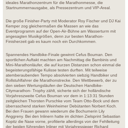
ideales Marathonzentrum für die Marathonmesse, die
Startnummernausgabe, als Pressezentrum und VIP-Areal.
Die große Finisher-Party mit Moderator Roy Fischer und DJ Kai
Kemper zog gleichermaßen die Massen an wie das
Eventprogramm auf der Open-Air-Bühne am Wasserturm mit
angesagten Musikgrößen, denn zur besten Marathon-
Finisherzeit gab es kaum noch ein Durchkommen.
Spannendes Handbike-Finale gewinnt Cefus Bouman. Den
sportlichen Auftakt machten am Nachmittag die Bambinis und
Mini-Marathonläufer, die auf kurzen Distanzen schon einmal die
begeisterungsfähige Kulisse testen durften. Mit teilweise
atemberaubenden Tempo absolvierten siebzig Handbiker und
Rollstuhlfahrer die Marathonstrecke. Den Wettbewerb, der zu
den sieben Wertungsläufen der Deutschen Handbike-
Citymarathon- Trophy zählt, sicherte sich der holländische
Vorjahreszweite Cefus Bouman vor dem in 1:13:31 Stunden
zeitgleichen Thorsten Purschke vom Team Otto-Bock und dem
überraschend starken Weinheimer Debütanten Norbert Koch.
Bei den Frauen gewann wiederum die Bochumerin Lily
Anggreny. Bei den Inlinern hatte im dichten Zielsprint Sebastian
Kopitz die Nase vorne, profitierte allerdings von der Fehlleitung
der beiden führenden Inliner mit Vorjahressieger Richard