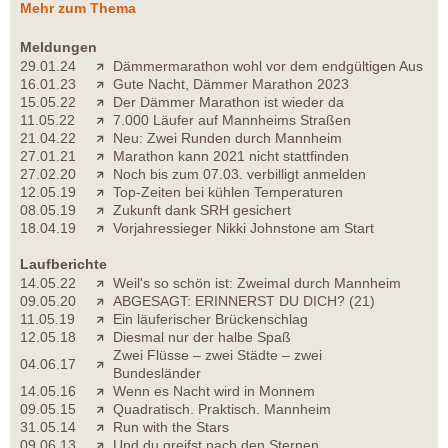
Mehr zum Thema
Meldungen
29.01.24
Dämmermarathon wohl vor dem endgültigen Aus
16.01.23
Gute Nacht, Dämmer Marathon 2023
15.05.22
Der Dämmer Marathon ist wieder da
11.05.22
7.000 Läufer auf Mannheims Straßen
21.04.22
Neu: Zwei Runden durch Mannheim
27.01.21
Marathon kann 2021 nicht stattfinden
27.02.20
Noch bis zum 07.03. verbilligt anmelden
12.05.19
Top-Zeiten bei kühlen Temperaturen
08.05.19
Zukunft dank SRH gesichert
18.04.19
Vorjahressieger Nikki Johnstone am Start
Laufberichte
14.05.22
Weil's so schön ist: Zweimal durch Mannheim
09.05.20
ABGESAGT: ERINNERST DU DICH? (21)
11.05.19
Ein läuferischer Brückenschlag
12.05.18
Diesmal nur der halbe Spaß
Zwei Flüsse – zwei Städte – zwei
04.06.17
Bundesländer
14.05.16
Wenn es Nacht wird in Monnem
09.05.15
Quadratisch. Praktisch. Mannheim
31.05.14
Run with the Stars
09.06.13
Und du greifst nach den Sternen