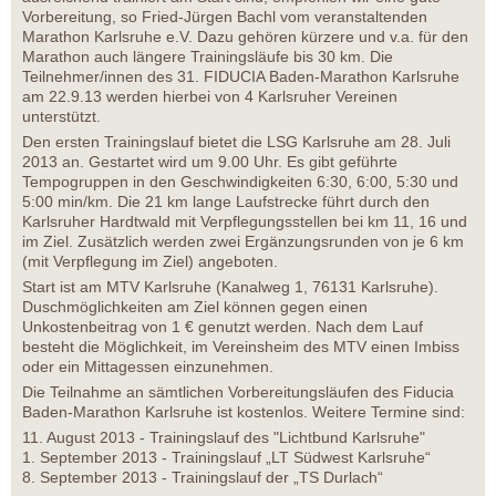
Vorbereitung, so Fried-Jürgen Bachl vom veranstaltenden
Marathon Karlsruhe e.V. Dazu gehören kürzere und v.a. für den
Marathon auch längere Trainingsläufe bis 30 km. Die
Teilnehmer/innen des 31. FIDUCIA Baden-Marathon Karlsruhe
am 22.9.13 werden hierbei von 4 Karlsruher Vereinen
unterstützt.
Den ersten Trainingslauf bietet die LSG Karlsruhe am 28. Juli
2013 an. Gestartet wird um 9.00 Uhr. Es gibt geführte
Tempogruppen in den Geschwindigkeiten 6:30, 6:00, 5:30 und
5:00 min/km. Die 21 km lange Laufstrecke führt durch den
Karlsruher Hardtwald mit Verpflegungsstellen bei km 11, 16 und
im Ziel. Zusätzlich werden zwei Ergänzungsrunden von je 6 km
(mit Verpflegung im Ziel) angeboten.
Start ist am MTV Karlsruhe (Kanalweg 1, 76131 Karlsruhe).
Duschmöglichkeiten am Ziel können gegen einen
Unkostenbeitrag von 1 € genutzt werden. Nach dem Lauf
besteht die Möglichkeit, im Vereinsheim des MTV einen Imbiss
oder ein Mittagessen einzunehmen.
Die Teilnahme an sämtlichen Vorbereitungsläufen des Fiducia
Baden-Marathon Karlsruhe ist kostenlos. Weitere Termine sind:
11. August 2013 - Trainingslauf des "Lichtbund Karlsruhe"
1. September 2013 - Trainingslauf „LT Südwest Karlsruhe“
8. September 2013 - Trainingslauf der „TS Durlach“