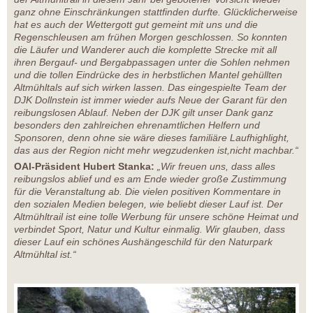
ganz ohne Einschränkungen stattfinden durfte. Glücklicherweise
hat es auch der Wettergott gut gemeint mit uns und die
Regenschleusen am frühen Morgen geschlossen. So konnten
die Läufer und Wanderer auch die komplette Strecke mit all
ihren Bergauf- und Bergabpassagen unter die Sohlen nehmen
und die tollen Eindrücke des in herbstlichen Mantel gehüllten
Altmühltals auf sich wirken lassen. Das eingespielte Team der
DJK Dollnstein ist immer wieder aufs Neue der Garant für den
reibungslosen Ablauf. Neben der DJK gilt unser Dank ganz
besonders den zahlreichen ehrenamtlichen Helfern und
Sponsoren, denn ohne sie wäre dieses familiäre Laufhighlight,
das aus der Region nicht mehr wegzudenken ist,nicht machbar.“
OAI-Präsident Hubert Stanka:
„Wir freuen uns, dass alles
reibungslos ablief und es am Ende wieder große Zustimmung
für die Veranstaltung ab. Die vielen positiven Kommentare in
den sozialen Medien belegen, wie beliebt dieser Lauf ist. Der
Altmühltrail ist eine tolle Werbung für unsere schöne Heimat und
verbindet Sport, Natur und Kultur einmalig. Wir glauben, dass
dieser Lauf ein schönes Aushängeschild für den Naturpark
Altmühltal ist.“