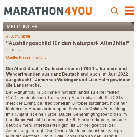
MELDUNGEN
Altmühltrail
''Aushängeschild für den Naturpark Altmühltal''
25.10.22
Quelle: Pressemitteilung
Der Altmühltrail in Dollnstein war mit 700 Trailrunnern und
Wanderfreunden aus ganz Deutschland auch im Jahr 2022
ausgebucht - Johannes Weizinger und Lisa Helm gewinnen
die Langstrecke.
Der Altmühltrail in Dollnstein hat sich längst zu einer festen
Größe im deutschen Trailrunning-Sport entwickelt. Seit 2015
stellt der Event, der traditionell im Oktober stattfindet, nicht nur
läuferische Herausforderungen. Schon die Online-Anmeldung
im Frühjahr ist eine Hürde. Da die Genehmigungsbehörden im
Landkreis Eichstätt nur maximal 700 Starter erlauben, es aber
deutlich mehr Interessenten gibt, ist Schnelligkeit bei der
Anmeldung gefragt. Das Online-Meldefenster ist nur wenige
Minuten geöffnet, und nur die Schnellsten an der Tastatur