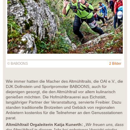
© BABOONS
2 Bilder
Wie immer hatten die Macher des Altmühltrails, die OAI e.V., die
DJK Dollnstein und Sportpromoter BABOONS, auch für
diejenigen gesorgt, die den Altmühltrail vor allem kulinarisch
genießen möchten. Die Hofmühlbrauerei aus Eichstätt,
langjähriger Partner der Veranstaltung, servierte Freibier. Dazu
standen traditionelle Brotzeiten und Gebäck von regionalen
Anbietern kostenlos für die Teilnehmer an den Genussstationen
parat.
Altmühltrail Orgaleiterin Katja Kunerth:
„Wir freuen uns, dass
der Altmühltrail in diesem Jahr bei gebotener Vorsicht wieder