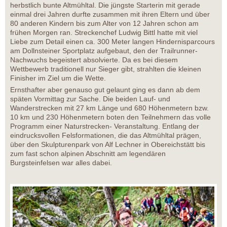
herbstlich bunte Altmühltal. Die jüngste Starterin mit gerade
einmal drei Jahren durfte zusammen mit ihren Eltern und über
80 anderen Kindern bis zum Alter von 12 Jahren schon am
frühen Morgen ran. Streckenchef Ludwig Bittl hatte mit viel
Liebe zum Detail einen ca. 300 Meter langen Hindernisparcours
am Dollnsteiner Sportplatz aufgebaut, den der Trailrunner-
Nachwuchs begeistert absolvierte. Da es bei diesem
Wettbewerb traditionell nur Sieger gibt, strahlten die kleinen
Finisher im Ziel um die Wette.
Ernsthafter aber genauso gut gelaunt ging es dann ab dem
späten Vormittag zur Sache. Die beiden Lauf- und
Wanderstrecken mit 27 km Länge und 680 Höhenmetern bzw.
10 km und 230 Höhenmetern boten den Teilnehmern das volle
Programm einer Naturstrecken- Veranstaltung. Entlang der
eindrucksvollen Felsformationen, die das Altmühltal prägen,
über den Skulpturenpark von Alf Lechner in Obereichstätt bis
zum fast schon alpinen Abschnitt am legendären
Burgsteinfelsen war alles dabei.