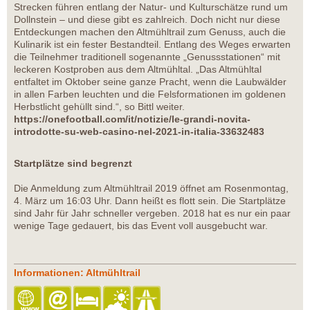
Strecken führen entlang der Natur- und Kulturschätze rund um
Dollnstein – und diese gibt es zahlreich. Doch nicht nur diese
Entdeckungen machen den Altmühltrail zum Genuss, auch die
Kulinarik ist ein fester Bestandteil. Entlang des Weges erwarten
die Teilnehmer traditionell sogenannte „Genussstationen“ mit
leckeren Kostproben aus dem Altmühltal. „Das Altmühltal
entfaltet im Oktober seine ganze Pracht, wenn die Laubwälder
in allen Farben leuchten und die Felsformationen im goldenen
Herbstlicht gehüllt sind.“, so Bittl weiter.
https://onefootball.com/it/notizie/le-grandi-novita-
introdotte-su-web-casino-nel-2021-in-italia-33632483
Startplätze sind begrenzt
Die Anmeldung zum Altmühltrail 2019 öffnet am Rosenmontag,
4. März um 16:03 Uhr. Dann heißt es flott sein. Die Startplätze
sind Jahr für Jahr schneller vergeben. 2018 hat es nur ein paar
wenige Tage gedauert, bis das Event voll ausgebucht war.
Informationen: Altmühltrail