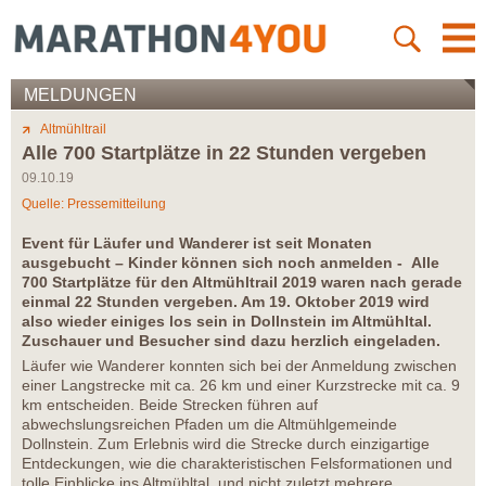
MELDUNGEN
Altmühltrail
Alle 700 Startplätze in 22 Stunden vergeben
09.10.19
Quelle: Pressemitteilung
Event für Läufer und Wanderer ist seit Monaten
ausgebucht – Kinder können sich noch anmelden -
Alle
700 Startplätze für den Altmühltrail 2019 waren nach gerade
einmal 22 Stunden vergeben. Am 19. Oktober 2019 wird
also wieder einiges los sein in Dollnstein im Altmühltal.
Zuschauer und Besucher sind dazu herzlich eingeladen.
Läufer wie Wanderer konnten sich bei der Anmeldung zwischen
einer Langstrecke mit ca. 26 km und einer Kurzstrecke mit ca. 9
km entscheiden. Beide Strecken führen auf
abwechslungsreichen Pfaden um die Altmühlgemeinde
Dollnstein. Zum Erlebnis wird die Strecke durch einzigartige
Entdeckungen, wie die charakteristischen Felsformationen und
tolle Einblicke ins Altmühltal, und nicht zuletzt mehrere