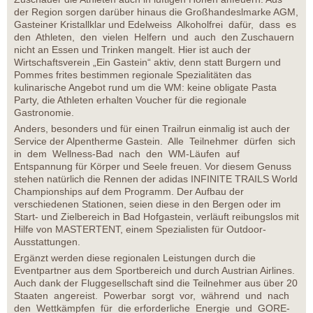
der Region sorgen darüber hinaus die Großhandeslmarke AGM,
Gasteiner Kristallklar und Edelweiss Alkoholfrei dafür, dass es
den Athleten, den vielen Helfern und auch den Zuschauern
nicht an Essen und Trinken mangelt. Hier ist auch der
Wirtschaftsverein „Ein Gastein“ aktiv, denn statt Burgern und
Pommes frites bestimmen regionale Spezialitäten das
kulinarische Angebot rund um die WM: keine obligate Pasta
Party, die Athleten erhalten Voucher für die regionale
Gastronomie.
Anders, besonders und für einen Trailrun einmalig ist auch der
Service der Alpentherme Gastein. Alle Teilnehmer dürfen sich
in dem Wellness-Bad nach den WM-Läufen auf
Entspannung für Körper und Seele freuen. Vor diesem Genuss
stehen natürlich die Rennen der adidas INFINITE TRAILS World
Championships auf dem Programm. Der Aufbau der
verschiedenen Stationen, seien diese in den Bergen oder im
Start- und Zielbereich in Bad Hofgastein, verläuft reibungslos mit
Hilfe von MASTERTENT, einem Spezialisten für Outdoor-
Ausstattungen.
Ergänzt werden diese regionalen Leistungen durch die
Eventpartner aus dem Sportbereich und durch Austrian Airlines.
Auch dank der Fluggesellschaft sind die Teilnehmer aus über 20
Staaten angereist. Powerbar sorgt vor, während und nach
den Wettkämpfen für die erforderliche Energie und GORE-