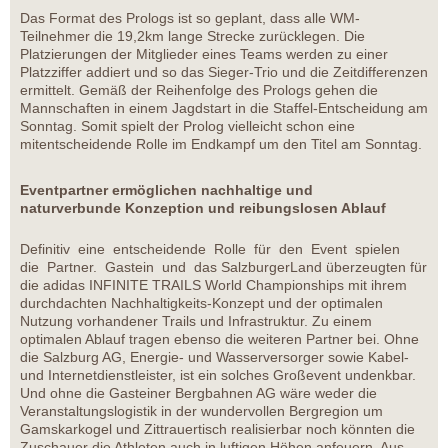
Das Format des Prologs ist so geplant, dass alle WM-
Teilnehmer die 19,2km lange Strecke zurücklegen. Die
Platzierungen der Mitglieder eines Teams werden zu einer
Platzziffer addiert und so das Sieger-Trio und die Zeitdifferenzen
ermittelt. Gemäß der Reihenfolge des Prologs gehen die
Mannschaften in einem Jagdstart in die Staffel-Entscheidung am
Sonntag. Somit spielt der Prolog vielleicht schon eine
mitentscheidende Rolle im Endkampf um den Titel am Sonntag.
Eventpartner ermöglichen nachhaltige und
naturverbunde Konzeption und reibungslosen Ablauf
Definitiv eine entscheidende Rolle für den Event spielen
die Partner. Gastein und das SalzburgerLand überzeugten für
die adidas INFINITE TRAILS World Championships mit ihrem
durchdachten Nachhaltigkeits-Konzept und der optimalen
Nutzung vorhandener Trails und Infrastruktur. Zu einem
optimalen Ablauf tragen ebenso die weiteren Partner bei. Ohne
die Salzburg AG, Energie- und Wasserversorger sowie Kabel-
und Internetdienstleister, ist ein solches Großevent undenkbar.
Und ohne die Gasteiner Bergbahnen AG wäre weder die
Veranstaltungslogistik in der wundervollen Bergregion um
Gamskarkogel und Zittrauertisch realisierbar noch könnten die
Zuschauer die Athleten auch in luftigen Höhen anfeuern. Aus