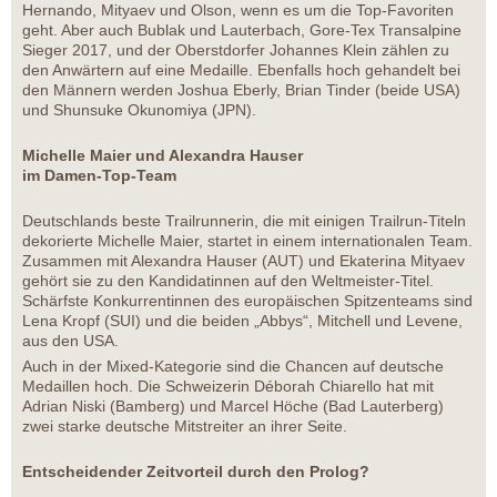
Hernando, Mityaev und Olson, wenn es um die Top-Favoriten
geht. Aber auch Bublak und Lauterbach, Gore-Tex Transalpine
Sieger 2017, und der Oberstdorfer Johannes Klein zählen zu
den Anwärtern auf eine Medaille. Ebenfalls hoch gehandelt bei
den Männern werden Joshua Eberly, Brian Tinder (beide USA)
und Shunsuke Okunomiya (JPN).
Michelle Maier und Alexandra Hauser
im Damen-Top-Team
Deutschlands beste Trailrunnerin, die mit einigen Trailrun-Titeln
dekorierte Michelle Maier, startet in einem internationalen Team.
Zusammen mit Alexandra Hauser (AUT) und Ekaterina Mityaev
gehört sie zu den Kandidatinnen auf den Weltmeister-Titel.
Schärfste Konkurrentinnen des europäischen Spitzenteams sind
Lena Kropf (SUI) und die beiden „Abbys“, Mitchell und Levene,
aus den USA.
Auch in der Mixed-Kategorie sind die Chancen auf deutsche
Medaillen hoch. Die Schweizerin Déborah Chiarello hat mit
Adrian Niski (Bamberg) und Marcel Höche (Bad Lauterberg)
zwei starke deutsche Mitstreiter an ihrer Seite.
Entscheidender Zeitvorteil durch den Prolog?