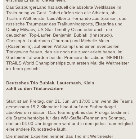
erstmals Ernst für die Athleten.
Das SalzburgerLand hat aktuell die absolute Weltklasse im
Trailrunning zu Gast. Dabei dürfen sich alle Athleten, ob
Trailrun-Weltmeister Luis Alberto Hernando aus Spanien, das
russische Traumpaar des Trailrunningsports, Ekatarina und
Dmitry Mityaev, US-Star Timothy Olson oder auch die
deutschen Top-Läufer Benjamin Bublak (Innsbruck),
Christoph Lauterbach (Thurnau) und Michelle Maier
(Rosenheim), auf einen Wettkampf und einen eventuellen
Titelgewinn freuen, den sie noch nie zuvor erlebt haben. Im
Gasteiner Tal werden bei der Premiere der adidas INFINITE
TRAILS World Championships zum ersten Mal die Weltmeister
im Team gesucht.
Deutsches Trio Bublak, Lauterbach, Klein
zählt zu den Titelanwärtern
Start ist am Freitag, den 21. Juni um 17:00 Uhr, wenn die Teams
gemeinsam 19,2 Kilometer hinauf auf den Stubnerkogel
absolvieren müssen. Das Teamergebnis des Prologs bestimmt
die Startreihenfolge für das WM-Staffel-Rennen am Sonntag,
das um 04:00 Uhr beginnen wird und in dem jedes Teammitglied
eine andere Rundstrecke läuft.
Die meisten Experten nennen das Trio mit Weltmeister