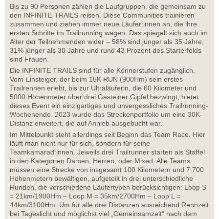
Bis zu 90 Personen zählen die Laufgruppen, die gemeinsam zu
den INFINITE TRAILS reisen. Diese Communities trainieren
zusammen und ziehen immer neue Läufer:innen an, die ihre
ersten Schritte im Trailrunning wagen. Das spiegelt sich auch im
Alter der Teilnehmenden wider – 58% sind jünger als 35 Jahre,
31% jünger als 30 Jahre und rund 43 Prozent des Starterfelds
sind Frauen.
Die INFINITE TRAILS sind für alle Könnerstufen zugänglich.
Vom Einsteiger, der beim 15K RUN (900Hm) sein erstes
Trailrennen erlebt, bis zur Ultraläuferin, die 60 Kilometer und
5000 Höhenmeter über drei Gasteiner Gipfel bezwingt, bietet
dieses Event ein einzigartiges und unvergessliches Trailrunning-
Wochenende. 2023 wurde das Streckenportfolio um eine 30K-
Distanz erweitert, die auf Anhieb ausgebucht war.
Im Mittelpunkt steht allerdings seit Beginn das Team Race. Hier
läuft man nicht nur für sich, sondern für seine
Teamkamarad:innen. Jeweils drei Trailrunner starten als Staffel
in den Kategorien Damen, Herren, oder Mixed. Alle Teams
müssen eine Strecke von insgesamt 100 Kilometern und 7.700
Höhenmetern bewältigen, aufgeteilt in drei unterschiedliche
Runden, die verschiedene Läufertypen berücksichtigen: Loop S
= 21km/1900Hm – Loop M = 35km/2700Hm – Loop L =
44km/3100Hm. Um für alle drei Distanzen ausreichend Rennzeit
bei Tageslicht und möglichst viel „Gemeinsamzeit“ nach dem