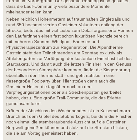
Format im Vordergrund. Der gesamte Renntag ist so gestaltet,
dass die Lauf-Community viele besondere Momente
miteinander teilen kann.
Neben reichlich Höhenmetern auf traumhaften Singletrails und
rund 350 hochmotivierten Gasteiner Volunteers entlang der
Strecke, bietet das mit viel Liebe zum Detail organsierte Rennen
den Läufer:innen einen fast schon luxuriösen Nachzielbereich
mit mehreren Saunen, Whirlpool, Badesee und
Physiotherapiezentrum zur Regeneration. Die Alpentherme
Gastein steht den Teilnehmenden am Renntag exklusiv als
Athletengarten zur Verfügung, der kostenlose Eintritt ist Teil des
Startpakets. Und damit auch die letzten Finisher in den Genuss
der besonderen Atmosphäre kommen, findet die Siegerehrung
ebenfalls in der Therme statt - und geht nahtlos in eine
riesengroße Poolparty über. Hier stoßen dann auch die
Gasteiner Helfer, die tagsüber noch an den
Verpflegungsstationen oder als Streckenposten gearbeitet
haben, dazu. Eine große Trail-Community, die das Erlebte
gemeinsam feiert.
Krönender Abschluss des Wochenendes ist ein Kaiserschmarrn-
Brunch auf dem Gipfel des Stubnerkogels, bei dem die Finisher
noch einmal die atemberaubende Aussicht auf die Gasteiner
Bergwelt genießen können und stolz auf die Strecken blicken,
die sie am Vortag gemeistert haben.