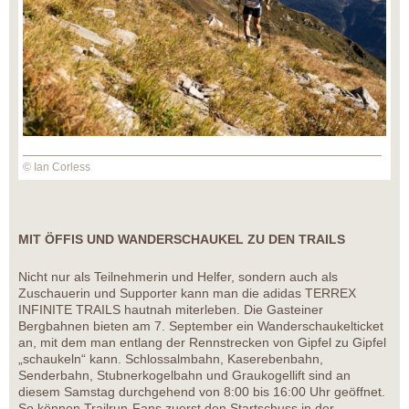
© Ian Corless
MIT ÖFFIS UND WANDERSCHAUKEL ZU DEN TRAILS
Nicht nur als Teilnehmerin und Helfer, sondern auch als
Zuschauerin und Supporter kann man die adidas TERREX
INFINITE TRAILS hautnah miterleben. Die Gasteiner
Bergbahnen bieten am 7. September ein Wanderschaukelticket
an, mit dem man entlang der Rennstrecken von Gipfel zu Gipfel
„schaukeln“ kann. Schlossalmbahn, Kaserebenbahn,
Senderbahn, Stubnerkogelbahn und Graukogellift sind an
diesem Samstag durchgehend von 8:00 bis 16:00 Uhr geöffnet.
So können Trailrun-Fans zuerst den Startschuss in der