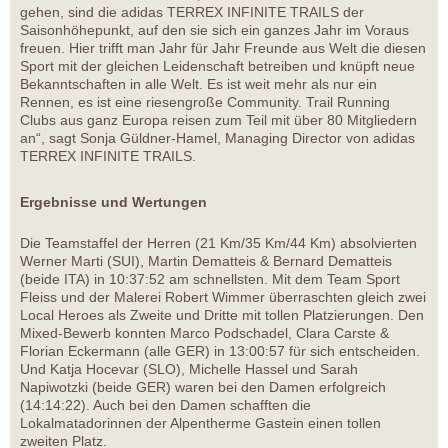
gehen, sind die adidas TERREX INFINITE TRAILS der
Saisonhöhepunkt, auf den sie sich ein ganzes Jahr im Voraus
freuen. Hier trifft man Jahr für Jahr Freunde aus Welt die diesen
Sport mit der gleichen Leidenschaft betreiben und knüpft neue
Bekanntschaften in alle Welt. Es ist weit mehr als nur ein
Rennen, es ist eine riesengroße Community. Trail Running
Clubs aus ganz Europa reisen zum Teil mit über 80 Mitgliedern
an“, sagt Sonja Güldner-Hamel, Managing Director von adidas
TERREX INFINITE TRAILS.
Ergebnisse und Wertungen
Die Teamstaffel der Herren (21 Km/35 Km/44 Km) absolvierten
Werner Marti (SUI), Martin Dematteis & Bernard Dematteis
(beide ITA) in 10:37:52 am schnellsten. Mit dem Team Sport
Fleiss und der Malerei Robert Wimmer überraschten gleich zwei
Local Heroes als Zweite und Dritte mit tollen Platzierungen. Den
Mixed-Bewerb konnten Marco Podschadel, Clara Carste &
Florian Eckermann (alle GER) in 13:00:57 für sich entscheiden.
Und Katja Hocevar (SLO), Michelle Hassel und Sarah
Napiwotzki (beide GER) waren bei den Damen erfolgreich
(14:14:22). Auch bei den Damen schafften die
Lokalmatadorinnen der Alpentherme Gastein einen tollen
zweiten Platz.