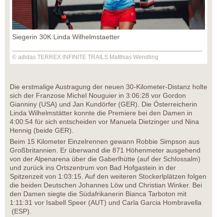
Siegerin 30K Linda Wilhelmstaetter
© adidas TERREX INFINITE TRAILS Matthias Wendling
Die erstmalige Austragung der neuen 30-Kilometer-Distanz holte
sich der Franzose Michel Nouguier in 3:06:28 vor Gordon
Gianniny (USA) und Jan Kundörfer (GER). Die Österreicherin
Linda Wilhelmstätter konnte die Premiere bei den Damen in
4:00:54 für sich entscheiden vor Manuela Dietzinger und Nina
Hennig (beide GER).
Beim 15 Kilometer Einzelrennen gewann Robbie Simpson aus
Großbritannien. Er überwand die 871 Höhenmeter ausgehend
von der Alpenarena über die Gaberlhütte (auf der Schlossalm)
und zurück ins Ortszentrum von Bad Hofgastein in der
Spitzenzeit von 1:03:15. Auf den weiteren Stockerlplätzen folgen
die beiden Deutschen Johannes Löw und Christian Winker. Bei
den Damen siegte die Südafrikanerin Bianca Tarboton mit
1:11:31 vor Isabell Speer (AUT) und Carla Garcia Hombravella
(ESP).