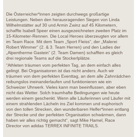
Die Österreicher*innen zeigten durchwegs großartige
Leistungen. Neben den herausragenden Siegen von Linda
Wilhelmstätter auf 30 und Armin Zwinz auf 45 Kilometern,
schaffte Isabell Speer einen ausgezeichneten zweiten Platz im
15-Kilometer-Rennen. Die Local Heroes überzeugten vor allem
im Team Race. Mit dem Team „Sport Fleiss“, der „Malerei
Robert Wimmer“ (2. & 3. Team Herren) und den Ladies der
„Alpentherme Gastein“ (2. Team Damen) schafften es gleich
drei regionale Teams auf die Stockerlplätze.
“Athleten träumen vom perfekten Tag, an dem einfach alles
gelingt. Bei Organisatoren ist das nicht anders. Auch wir
träumen von dem perfekten Eventtag, an dem alle Zahnrädchen
reibungslos ineinanderlaufen und funktionieren wie ein
Schweizer Uhrwerk. Vieles kann man beeinflussen, aber eben
nicht das Wetter. Solch traumhafte Bedingungen wie heute
werden einem geschenkt. Wenn alle Läuferinnen und Läufer mit
einem strahlenden Lächeln ins Ziel kommen und euphorisch
von den tollen Strecken, den wunderbaren Helfer*innen entlang
der Strecke und der perfekten Organisation schwärmen, dann
haben wir alles richtig gemacht“, sagt Mike Hamel, Race
Director von adidas TERREX INFINITE TRAILS.