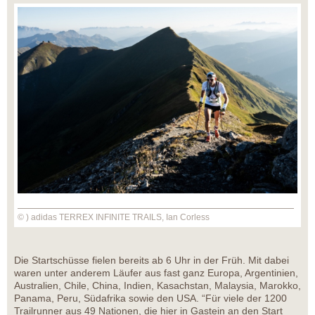
© ) adidas TERREX INFINITE TRAILS, Ian Corless
Die Startschüsse fielen bereits ab 6 Uhr in der Früh. Mit dabei
waren unter anderem Läufer aus fast ganz Europa, Argentinien,
Australien, Chile, China, Indien, Kasachstan, Malaysia, Marokko,
Panama, Peru, Südafrika sowie den USA. “Für viele der 1200
Trailrunner aus 49 Nationen, die hier in Gastein an den Start