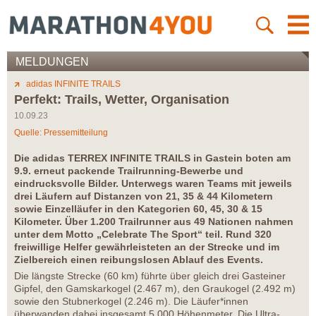
MELDUNGEN
adidas INFINITE TRAILS
Perfekt: Trails, Wetter, Organisation
10.09.23
Quelle: Pressemitteilung
Die adidas TERREX INFINITE TRAILS in Gastein boten am
9.9. erneut packende Trailrunning-Bewerbe und
eindrucksvolle Bilder. Unterwegs waren Teams mit jeweils
drei Läufern auf Distanzen von 21, 35 & 44 Kilometern
sowie Einzelläufer in den Kategorien 60, 45, 30 & 15
Kilometer. Über 1.200 Trailrunner aus 49 Nationen nahmen
unter dem Motto „Celebrate The Sport“ teil. Rund 320
freiwillige Helfer gewährleisteten an der Strecke und im
Zielbereich einen reibungslosen Ablauf des Events.
Die längste Strecke (60 km) führte über gleich drei Gasteiner
Gipfel, den Gamskarkogel (2.467 m), den Graukogel (2.492 m)
sowie den Stubnerkogel (2.246 m). Die Läufer*innen
überwanden dabei insgesamt 5.000 Höhenmeter. Die Ultra-