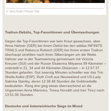
© Jens Klatt / Planet Talk
Trailrun-Debüts, Top-Favoritinnen und Überraschungen
Gegen die Top-Favoritinnen war kein Kraut gewachsen, aber
Anna Hahner (GER) bei ihrem Debüt bei den adidas INFINITE
TRAILS und Rebecca Robisch (GER) bei ihrem ersten Trailrun
überhaupt strahlten nach ihren Silberrängen um die Wette.
Hahner war in der Teamwertung gemeinsam mit Victoria
Kreuzer (SUI) und der Russin Ekaterina Mityaeva 99 Kilometer –
unterteilt in 21, 34 und 44 Kilometer-Distanzen – in 12:57:37
Stunden gelaufen. Gut zwanzig Minuten schneller war das Trio
Sheila Avilés (ESP), Ruth Croft aus Neuseeland und US-Lady
Sabrina Stanley, deren 12:36:48 Stunden die Goldmedaille
bedeuteten. Rang drei ging etwas überraschend an die
Ungarinnen Anna Márovics, Timea Horváth und Iren Tiricz nach
13:51:06 Stunden.
Deutsche und österreichische Siege im Mixed