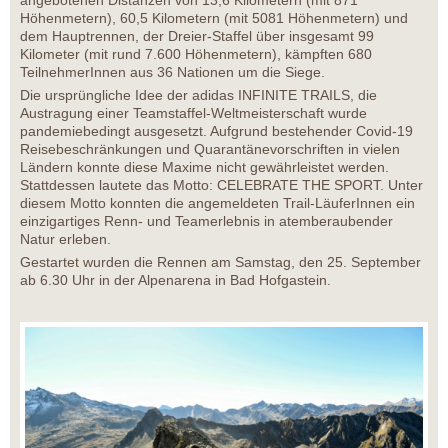
angebotenen Distanzen von 13,6 Kilometern (mit 871
Höhenmetern), 60,5 Kilometern (mit 5081 Höhenmetern) und
dem Hauptrennen, der Dreier-Staffel über insgesamt 99
Kilometer (mit rund 7.600 Höhenmetern), kämpften 680
TeilnehmerInnen aus 36 Nationen um die Siege.
Die ursprüngliche Idee der adidas INFINITE TRAILS, die
Austragung einer Teamstaffel-Weltmeisterschaft wurde
pandemiebedingt ausgesetzt. Aufgrund bestehender Covid-19
Reisebeschränkungen und Quarantänevorschriften in vielen
Ländern konnte diese Maxime nicht gewährleistet werden.
Stattdessen lautete das Motto: CELEBRATE THE SPORT. Unter
diesem Motto konnten die angemeldeten Trail-LäuferInnen ein
einzigartiges Renn- und Teamerlebnis in atemberaubender
Natur erleben.
Gestartet wurden die Rennen am Samstag, den 25. September
ab 6.30 Uhr in der Alpenarena in Bad Hofgastein.