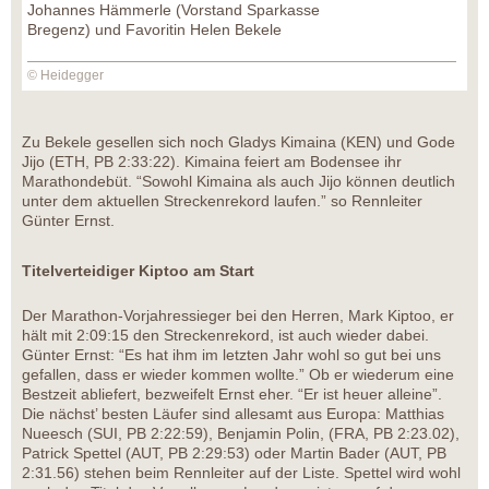
Johannes Hämmerle (Vorstand Sparkasse
Bregenz) und Favoritin Helen Bekele
© Heidegger
Zu Bekele gesellen sich noch Gladys Kimaina (KEN) und Gode
Jijo (ETH, PB 2:33:22). Kimaina feiert am Bodensee ihr
Marathondebüt. “Sowohl Kimaina als auch Jijo können deutlich
unter dem aktuellen Streckenrekord laufen.” so Rennleiter
Günter Ernst.
Titelverteidiger Kiptoo am Start
Der Marathon-Vorjahressieger bei den Herren, Mark Kiptoo, er
hält mit 2:09:15 den Streckenrekord, ist auch wieder dabei.
Günter Ernst: “Es hat ihm im letzten Jahr wohl so gut bei uns
gefallen, dass er wieder kommen wollte.” Ob er wiederum eine
Bestzeit abliefert, bezweifelt Ernst eher. “Er ist heuer alleine”.
Die nächst’ besten Läufer sind allesamt aus Europa: Matthias
Nueesch (SUI, PB 2:22:59), Benjamin Polin, (FRA, PB 2:23.02),
Patrick Spettel (AUT, PB 2:29:53) oder Martin Bader (AUT, PB
2:31.56) stehen beim Rennleiter auf der Liste. Spettel wird wohl