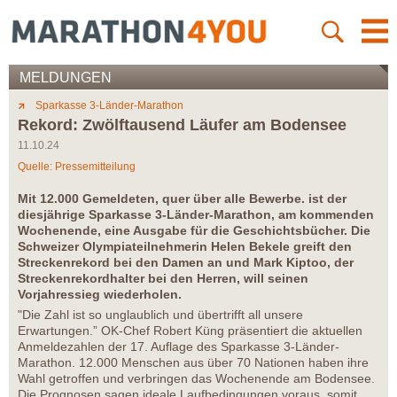
MELDUNGEN
Sparkasse 3-Länder-Marathon
Rekord: Zwölftausend Läufer am Bodensee
11.10.24
Quelle: Pressemitteilung
Mit 12.000 Gemeldeten, quer über alle Bewerbe. ist der
diesjährige Sparkasse 3-Länder-Marathon, am kommenden
Wochenende, eine Ausgabe für die Geschichtsbücher. Die
Schweizer Olympiateilnehmerin Helen Bekele greift den
Streckenrekord bei den Damen an und Mark Kiptoo, der
Streckenrekordhalter bei den Herren, will seinen
Vorjahressieg wiederholen.
"Die Zahl ist so unglaublich und übertrifft all unsere
Erwartungen.” OK-Chef Robert Küng präsentiert die aktuellen
Anmeldezahlen der 17. Auflage des Sparkasse 3-Länder-
Marathon. 12.000 Menschen aus über 70 Nationen haben ihre
Wahl getroffen und verbringen das Wochenende am Bodensee.
Die Prognosen sagen ideale Laufbedingungen voraus, somit