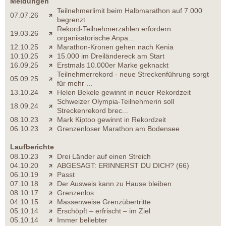
Meldungen
Teilnehmerlimit beim Halbmarathon auf 7.000
07.07.26
begrenzt
Rekord-Teilnehmerzahlen erfordern
19.03.26
organisatorische Anpa...
12.10.25
Marathon-Kronen gehen nach Kenia
10.10.25
15.000 im Dreiländereck am Start
16.09.25
Erstmals 10.000er Marke geknackt
Teilnehmerrekord - neue Streckenführung sorgt
05.09.25
für mehr ...
13.10.24
Helen Bekele gewinnt in neuer Rekordzeit
Schweizer Olympia-Teilnehmerin soll
18.09.24
Streckenrekord brec...
08.10.23
Mark Kiptoo gewinnt in Rekordzeit
06.10.23
Grenzenloser Marathon am Bodensee
Laufberichte
08.10.23
Drei Länder auf einen Streich
04.10.20
ABGESAGT: ERINNERST DU DICH? (66)
06.10.19
Passt
07.10.18
Der Ausweis kann zu Hause bleiben
08.10.17
Grenzenlos
04.10.15
Massenweise Grenzübertritte
05.10.14
Erschöpft – erfrischt – im Ziel
05.10.14
Immer beliebter