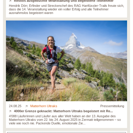
Restlos ausgebuchte Veranstaltung und begeisterte Teilnehmer
Hendrik Dörr, Erfinder und Streckenchef des RAG Hartfüssler-Trails freute sich,
dass die 14. Veranstaltung wieder ein voller Erfolg und alle Teilnehmer
ausnahmslos begeistert waren
24.08.25
Matterhorn Ultraks
Pressemitteilung
4000er Grenze geknackt: Matterhorn Ultraks begeistert mit Re...
4’088 Läuferinnen und Läufer aus aller Welt haben an der 13. Ausgabe des
Matterhorn Ultraks vom 22. bis 24. August 2025 in Zermatt teilgenommen – so
viele wie noch nie. Packende Duelle, emotionale Zie...