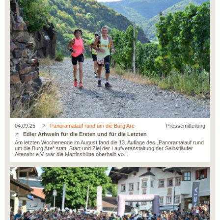
04.09.25
Panoramalauf rund um die Burg Are
Pressemitteilung
Edler Arhwein für die Ersten und für die Letzten
Am letzten Wochenende im August fand die 13. Auflage des „Panoramalauf rund
um die Burg Are“ statt. Start und Ziel der Laufveranstaltung der Selbstläufer
Altenahr e.V. war die Martinshütte oberhalb vo...