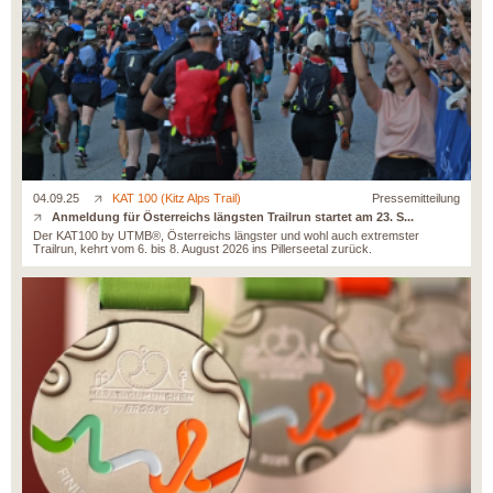
04.09.25
KAT 100 (Kitz Alps Trail)
Pressemitteilung
Anmeldung für Österreichs längsten Trailrun startet am 23. S...
Der KAT100 by UTMB®, Österreichs längster und wohl auch extremster
Trailrun, kehrt vom 6. bis 8. August 2026 ins Pillerseetal zurück.