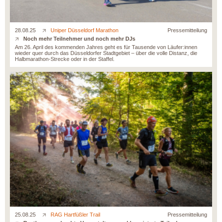
28.08.25
Uniper Düsseldorf Marathon
Pressemitteilung
Noch mehr Teilnehmer und noch mehr DJs
Am 26. April des kommenden Jahres geht es für Tausende von Läufer:innen
wieder quer durch das Düsseldorfer Stadtgebiet – über die volle Distanz, die
Halbmarathon-Strecke oder in der Staffel.
25.08.25
RAG Hartfüßler Trail
Pressemitteilung