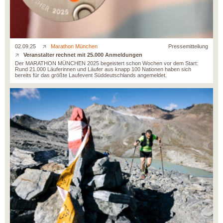
02.09.25
Marathon München
Pressemitteilung
Veranstalter rechnet mit 25.000 Anmeldungen
Der MARATHON MÜNCHEN 2025 begeistert schon Wochen vor dem Start:
Rund 21.000 Läuferinnen und Läufer aus knapp 100 Nationen haben sich
bereits für das größte Laufevent Süddeutschlands angemeldet.