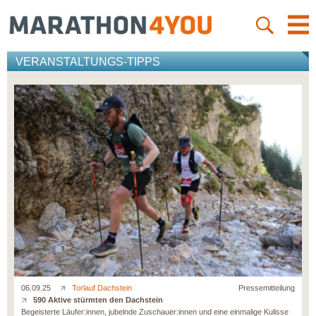
VERANSTALTUNGS-TIPPS
06.09.25
Torlauf Dachstein
Pressemitteilung
590 Aktive stürmten den Dachstein
Begeisterte Läufer:innen, jubelnde Zuschauer:innen und eine einmalige Kulisse