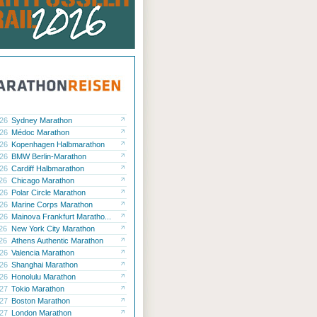
.26
Sydney Marathon
.26
Médoc Marathon
.26
Kopenhagen Halbmarathon
.26
BMW Berlin-Marathon
.26
Cardiff Halbmarathon
.26
Chicago Marathon
.26
Polar Circle Marathon
.26
Marine Corps Marathon
.26
Mainova Frankfurt Maratho...
.26
New York City Marathon
.26
Athens Authentic Marathon
.26
Valencia Marathon
.26
Shanghai Marathon
.26
Honolulu Marathon
.27
Tokio Marathon
.27
Boston Marathon
.27
London Marathon