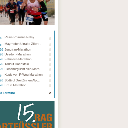
Resia Rosolina Relay
26
Mayrhofen Ultraks Zillert...
26
.26
Jungfrau-Marathon
.26
Usedom-Marathon
.26
Fehmarn-Marathon
.26
Torlauf Dachstein
.26
Flensburg liebt dich Mara...
Kopie von P-Weg Marathon
26
.26
Südtirol Drei Zinnen Alpi...
.26
Erfurt Marathon
re Termine