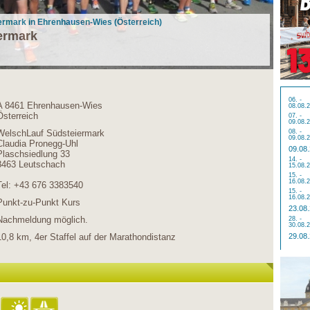
iermark in Ehrenhausen-Wies (Österreich)
ermark
06. -
A 8461 Ehrenhausen-Wies
08.08.
Österreich
07. -
09.08.
WelschLauf Südsteiermark
08. -
09.08.
Claudia Pronegg-Uhl
09.08
Plaschsiedlung 33
14. -
8463 Leutschach
15.08.
15. -
16.08.
Tel: +43 676 3383540
15. -
16.08.
Punkt-zu-Punkt Kurs
23.08
Nachmeldung möglich.
28. -
30.08.
10,8 km, 4er Staffel auf der Marathondistanz
29.08