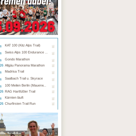
KAT 100 (Kitz Alps Trail)
26
Swiss Alps 100 Endurance ...
26
Gondo Marathon
26
.26
Allgäu Panorama Marathon
Madrisa Trail
26
Saalbach Trail u. Skyrace
26
100 Meilen Berlin (Mauerw...
26
.26
RAG Hartfüßler Trail
Kärnten läuft
26
.26
Churfirsten Trail Run