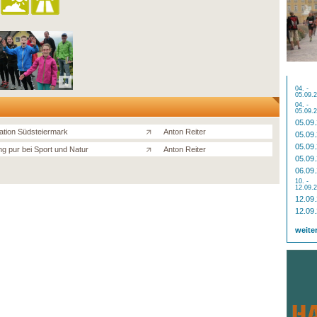
04. -
05.09.
04. -
05.09.
05.09
ation Südsteiermark
Anton Reiter
05.09
05.09
ng pur bei Sport und Natur
Anton Reiter
05.09
06.09
10. -
12.09.
12.09
12.09
weite