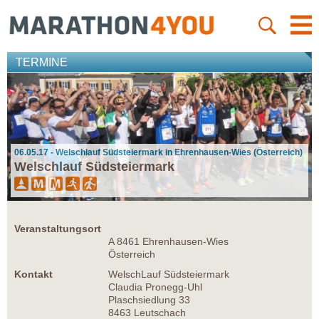
TERMINE
06.05.17 - Welschlauf Südsteiermark in Ehrenhausen-Wies (Österreich)
Welschlauf Südsteiermark
Veranstaltungsort
A 8461 Ehrenhausen-Wies
Österreich
Kontakt
WelschLauf Südsteiermark
Claudia Pronegg-Uhl
Plaschsiedlung 33
8463 Leutschach