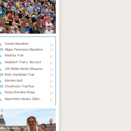
Gondo Marathon
26
.26
Allgäu Panorama Marathon
Madrisa Trail
26
Saalbach Trail u. Skyrace
26
100 Meilen Berlin (Mauerw...
26
.26
RAG Hartfüßler Trail
Kärnten läuft
26
.26
Churfirsten Trail Run
Resia Rosolina Relay
26
Mayrhofen Ultraks Zillert...
26