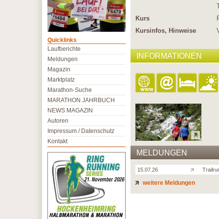
Kurs
Kursinfos, Hinweise
Quicklinks
Laufberichte
INFORMATIONEN
Meldungen
Magazin
Marktplatz
Marathon-Suche
MARATHON JAHRBUCH
NEWS MAGAZIN
Autoren
Impressum / Datenschutz
Kontakt
MELDUNGEN
15.07.26
Trailr
weitere Meldungen