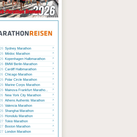
.26
Sydney Marathon
.26
Médoc Marathon
.26
Kopenhagen Halbmarathon
.26
BMW Berlin-Marathon
.26
Cardiff Halbmarathon
.26
Chicago Marathon
.26
Polar Circle Marathon
.26
Marine Corps Marathon
.26
Mainova Frankfurt Maratho...
.26
New York City Marathon
.26
Athens Authentic Marathon
.26
Valencia Marathon
.26
Shanghai Marathon
.26
Honolulu Marathon
.27
Tokio Marathon
.27
Boston Marathon
.27
London Marathon