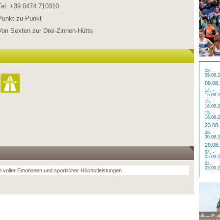
Tel: +39 0474 710310
Punkt-zu-Punkt
Von Sexten zur Drei-Zinnen-Hütte
08. -
09.08.
09.08
14. -
15.08.
15. -
16.08.
15. -
16.08.
23.08
28. -
30.08.
29.08
04. -
05.09.
04. -
05.09.
un voller Emotionen und sportlicher Höchstleistungen