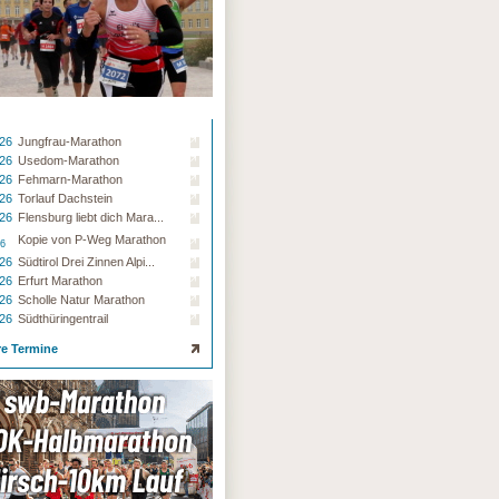
.26
Jungfrau-Marathon
.26
Usedom-Marathon
.26
Fehmarn-Marathon
.26
Torlauf Dachstein
.26
Flensburg liebt dich Mara...
Kopie von P-Weg Marathon
26
.26
Südtirol Drei Zinnen Alpi...
.26
Erfurt Marathon
.26
Scholle Natur Marathon
.26
Südthüringentrail
re Termine