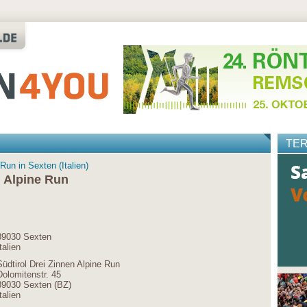
TE
Run in Sexten (Italien)
n Alpine Run
39030 Sexten
talien
Südtirol Drei Zinnen Alpine Run
Dolomitenstr. 45
39030 Sexten (BZ)
talien