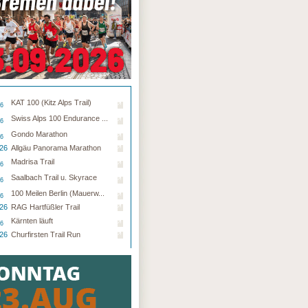
KAT 100 (Kitz Alps Trail)
26
Swiss Alps 100 Endurance ...
26
Gondo Marathon
26
.26
Allgäu Panorama Marathon
Madrisa Trail
26
Saalbach Trail u. Skyrace
26
100 Meilen Berlin (Mauerw...
26
.26
RAG Hartfüßler Trail
Kärnten läuft
26
.26
Churfirsten Trail Run