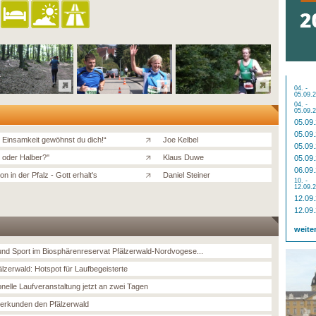
04. -
05.09.
04. -
05.09.
05.09
05.09
e Einsamkeit gewöhnst du dich!“
Joe Kelbel
05.09
el oder Halber?''
Klaus Duwe
05.09
06.09
n in der Pfalz - Gott erhalt's
Daniel Steiner
10. -
12.09.
12.09
12.09
weite
und Sport im Biosphärenreservat Pfälzerwald-Nordvogese...
älzerwald: Hotspot für Laufbegeisterte
onelle Laufveranstaltung jetzt an zwei Tagen
 erkunden den Pfälzerwald