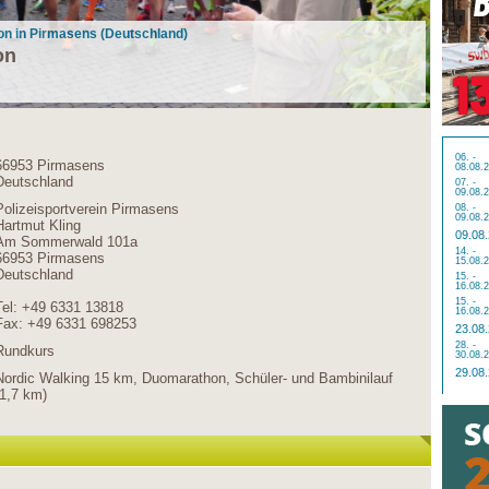
hon in Pirmasens (Deutschland)
on
06. -
66953 Pirmasens
08.08.
Deutschland
07. -
09.08.
Polizeisportverein Pirmasens
08. -
09.08.
Hartmut Kling
09.08
Am Sommerwald 101a
14. -
66953 Pirmasens
15.08.
Deutschland
15. -
16.08.
15. -
Tel: +49 6331 13818
16.08.
Fax: +49 6331 698253
23.08
28. -
Rundkurs
30.08.
29.08
Nordic Walking 15 km, Duomarathon, Schüler- und Bambinilauf
(1,7 km)