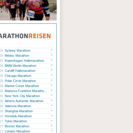
.26
Sydney Marathon
.26
Médoc Marathon
.26
Kopenhagen Halbmarathon
.26
BMW Berlin-Marathon
.26
Cardiff Halbmarathon
.26
Chicago Marathon
.26
Polar Circle Marathon
.26
Marine Corps Marathon
.26
Mainova Frankfurt Maratho...
.26
New York City Marathon
.26
Athens Authentic Marathon
.26
Valencia Marathon
.26
Shanghai Marathon
.26
Honolulu Marathon
.27
Tokio Marathon
.27
Boston Marathon
.27
London Marathon