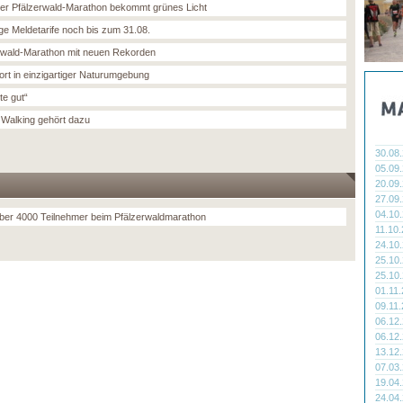
er Pfälzerwald-Marathon bekommt grünes Licht
ge Meldetarife noch bis zum 31.08.
rwald-Marathon mit neuen Rekorden
ort in einzigartiger Naturumgebung
lte gut“
 Walking gehört dazu
30.08
05.09
20.09
27.09
04.10
ber 4000 Teilnehmer beim Pfälzerwaldmarathon
11.10
24.10
25.10
25.10
01.11
09.11
06.12
06.12
13.12
07.03
19.04
24.04