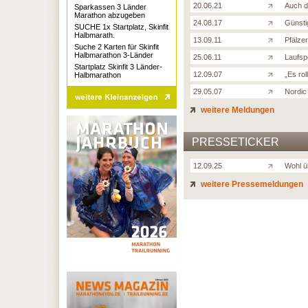
20.06.21
Auch d
Sparkassen 3 Länder
Marathon abzugeben
24.08.17
Günsti
SUCHE 1x Startplatz, Skinfit
Halbmarath.
13.09.11
Pfälze
Suche 2 Karten für Skinfit
Halbmarathon 3-Länder
25.06.11
Laufsp
Startplatz Skinfit 3 Länder-
12.09.07
„Es rol
Halbmarathon
29.05.07
Nordic
weitere Meldungen
PRESSETICKER
12.09.25
Wohl ü
weitere Pressemeldungen