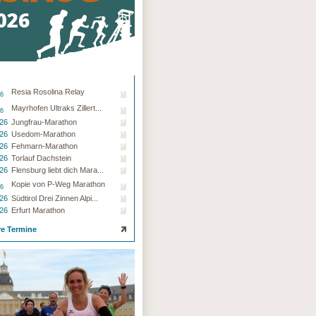
Resia Rosolina Relay
26
Mayrhofen Ultraks Zillert...
26
.26
Jungfrau-Marathon
.26
Usedom-Marathon
.26
Fehmarn-Marathon
.26
Torlauf Dachstein
.26
Flensburg liebt dich Mara...
Kopie von P-Weg Marathon
26
.26
Südtirol Drei Zinnen Alpi...
.26
Erfurt Marathon
re Termine