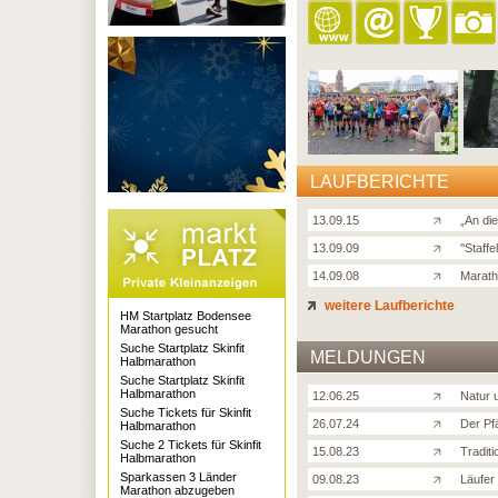
LAUFBERICHTE
13.09.15
„An di
13.09.09
''Staff
14.09.08
Maratho
weitere Laufberichte
HM Startplatz Bodensee
Marathon gesucht
Suche Startplatz Skinfit
MELDUNGEN
Halbmarathon
Suche Startplatz Skinfit
Halbmarathon
12.06.25
Natur 
Suche Tickets für Skinfit
26.07.24
Der Pf
Halbmarathon
Suche 2 Tickets für Skinfit
15.08.23
Traditi
Halbmarathon
Sparkassen 3 Länder
09.08.23
Läufer
Marathon abzugeben