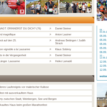
AGT: ERINNERST DU DICH? (76)
Daniel Steiner
04. -
05.09.
und magnifique
Anton Lautner
05.09
05.09
sit auf den 25.
Andreas Bettingen / Judith
Strack
05.09
05.09
on vignoble a la Lausanne
Klaus Sobirey
06.09
ts in die Vergangenheit
Daniel Steiner
10. -
12.09.
Länger. Lausanne
Heike Lamadé
12.09
12.09
12.09
weite
eres Laufereignis vor malerischer Kulisse
fest mit ausverkauftem Haus
rty zwischen Stadt, Weinbergen, See und Bergen
kauftes Haus beim großen Marathonfest