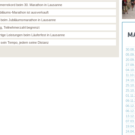
hmerrekord beim 30. Marathon in Lausanne
biläums-Marathon ist ausverkauft
 beim Jubiläumsmarathon in Lausanne
g, Teilnehmerzahl begrenzt
tige Leistungen beim Läuferfest in Lausanne
sein Tempo, jedem seine Distanz
30.08
05.09
20.09
27.09
04.10
11.10
24.10
25.10
25.10
01.11
09.11
06.12
06.12
13.12
07.03
19.04
24.04