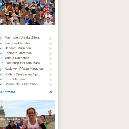
Mayrhofen Ultraks Zillert...
26
.26
Jungfrau-Marathon
.26
Usedom-Marathon
.26
Fehmarn-Marathon
.26
Torlauf Dachstein
.26
Flensburg liebt dich Mara...
Kopie von P-Weg Marathon
26
.26
Südtirol Drei Zinnen Alpi...
.26
Erfurt Marathon
.26
Scholle Natur Marathon
re Termine