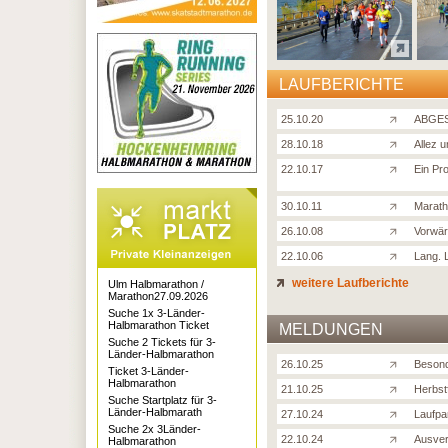
LAUFBERICHTE
25.10.20
ABGES
28.10.18
Allez 
22.10.17
Ein Pro
30.10.11
Marath
26.10.08
Vorwär
22.10.06
Lang. 
weitere Laufberichte
Ulm Halbmarathon /
Marathon27.09.2026
Suche 1x 3-Länder-
Halbmarathon Ticket
MELDUNGEN
Suche 2 Tickets für 3-
Länder-Halbmarathon
26.10.25
Besond
Ticket 3-Länder-
Halbmarathon
21.10.25
Herbst
Suche Startplatz für 3-
Länder-Halbmarath
27.10.24
Laufpa
Suche 2x 3Länder-
22.10.24
Ausver
Halbmarathon