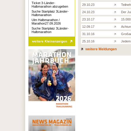
Ticket 3-Länder-
29.10.23
Teilne
Halbmarathon abzugeben
Suche Startplatz 3Länder-
24.10.23
Der Ju
Halbmarathon
23.10.17
15.000
Ulm Halbmarathon /
Marathon27.09.2026
12.09.17
Achtun
Suche Startplatz 3Länder-
Halbmarathon
31.10.16
Großar
25.10.16
Jedem 
weitere Meldungen