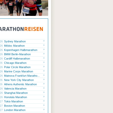
.26
Sydney Marathon
.26
Médoc Marathon
.26
Kopenhagen Halbmarathon
.26
BMW Berlin-Marathon
.26
Cardiff Halbmarathon
.26
Chicago Marathon
.26
Polar Circle Marathon
.26
Marine Corps Marathon
.26
Mainova Frankfurt Maratho...
.26
New York City Marathon
.26
Athens Authentic Marathon
.26
Valencia Marathon
.26
Shanghai Marathon
.26
Honolulu Marathon
.27
Tokio Marathon
.27
Boston Marathon
.27
London Marathon