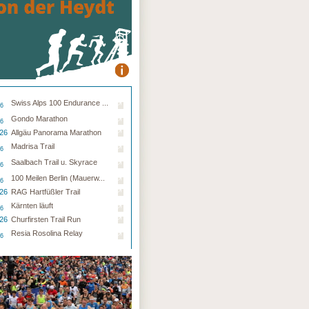
Swiss Alps 100 Endurance ...
26
Gondo Marathon
26
.26
Allgäu Panorama Marathon
Madrisa Trail
26
Saalbach Trail u. Skyrace
26
100 Meilen Berlin (Mauerw...
26
.26
RAG Hartfüßler Trail
Kärnten läuft
26
.26
Churfirsten Trail Run
Resia Rosolina Relay
26