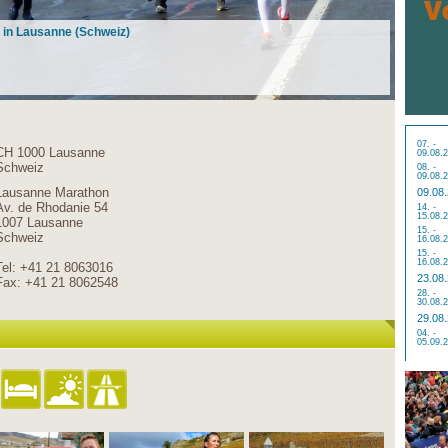
 in Lausanne (Schweiz)
07. -
CH 1000 Lausanne
09.08.
Schweiz
08. -
09.08.
Lausanne Marathon
09.08
Av. de Rhodanie 54
14. -
15.08.
1007 Lausanne
15. -
Schweiz
16.08.
15. -
16.08.
Tel: +41 21 8063016
23.08
Fax: +41 21 8062548
28. -
30.08.
29.08
04. -
05.09.