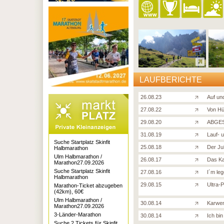
LAUFBERICHTE
26.08.23
Auf un
27.08.22
Von Hü
29.08.20
ABGES
31.08.19
Lauf- 
Suche Startplatz Skinfit
25.08.18
Der Ju
Halbmarathon
Ulm Halbmarathon /
26.08.17
Das Ka
Marathon27.09.2026
Suche Startplatz Skinfit
27.08.16
I´m le
Halbmarathon
29.08.15
Ultra-
Marathon-Ticket abzugeben
(42km), 60€
Ulm Halbmarathon /
30.08.14
Karwen
Marathon27.09.2026
3-Länder-Marathon
30.08.14
Ich bin
Suche 2 Tickets für Skinfit