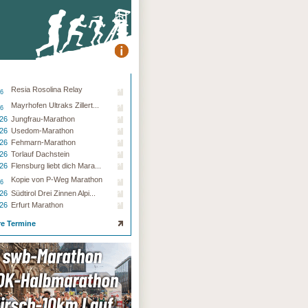
Resia Rosolina Relay
26
Mayrhofen Ultraks Zillert...
26
.26
Jungfrau-Marathon
.26
Usedom-Marathon
.26
Fehmarn-Marathon
.26
Torlauf Dachstein
.26
Flensburg liebt dich Mara...
Kopie von P-Weg Marathon
26
.26
Südtirol Drei Zinnen Alpi...
.26
Erfurt Marathon
re Termine