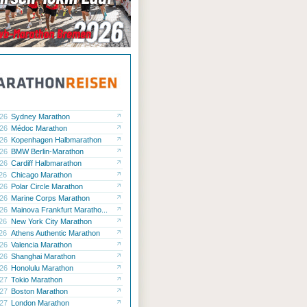
.26
Sydney Marathon
.26
Médoc Marathon
.26
Kopenhagen Halbmarathon
.26
BMW Berlin-Marathon
.26
Cardiff Halbmarathon
.26
Chicago Marathon
.26
Polar Circle Marathon
.26
Marine Corps Marathon
.26
Mainova Frankfurt Maratho...
.26
New York City Marathon
.26
Athens Authentic Marathon
.26
Valencia Marathon
.26
Shanghai Marathon
.26
Honolulu Marathon
.27
Tokio Marathon
.27
Boston Marathon
.27
London Marathon