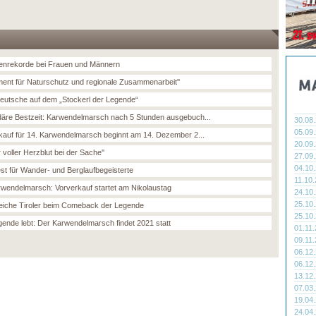
enrekorde bei Frauen und Männern
ement für Naturschutz und regionale Zusammenarbeit''
eutsche auf dem „Stockerl der Legende“
äre Bestzeit: Karwendelmarsch nach 5 Stunden ausgebuch...
30.08
05.09
kauf für 14. Karwendelmarsch beginnt am 14. Dezember 2...
20.09
 voller Herzblut bei der Sache''
27.09
04.10
est für Wander- und Berglaufbegeisterte
11.10
rwendelmarsch: Vorverkauf startet am Nikolaustag
24.10
25.10
reiche Tiroler beim Comeback der Legende
25.10
gende lebt: Der Karwendelmarsch findet 2021 statt
01.11
09.11
06.12
06.12
13.12
07.03
19.04
24.04