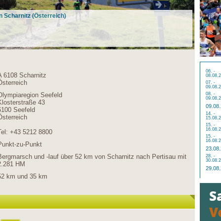
 Scharnitz (Österreich)
06. -
A 6108 Scharnitz
08.08.
Österreich
07. -
09.08.
Olympiaregion Seefeld
08. -
09.08.
Klosterstraße 43
09.08
6100 Seefeld
14. -
Österreich
15.08.
15. -
16.08.
Tel: +43 5212 8800
15. -
16.08.
Punkt-zu-Punkt
23.08
Bergmarsch und -lauf über 52 km von Scharnitz nach Pertisau mit
28. -
30.08.
2.281 HM
29.08
52 km und 35 km