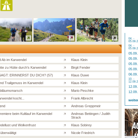
04. -
05.09.
04. -
05.09.
05.09
05.09
d Ab im Karwendel
Klaus Klein
05.09
tte zu Hütte durch’s Karwendel
Birgit Fender
05.09
06.09
AGT: ERINNERST DU DICH? (57)
Klaus Duwe
10. -
12.09.
und Trailgenuss im Karwendel
Klaus Klein
12.09
biläumsmarsch
Mario Peschke
12.09
rwendel kocht...
Frank Albrecht
weite
gend
Andreas Greppmeir
Premiere beim Kultlauf im Karwendel
Andreas Bettingen / Judith
Strack
dellust und Wolkenfrust
Klaus Sobirey
 überwältigt
Nicole Friedrich