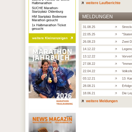
weitere Laufberichte
Halbmarathon
SUCHE Marathon-
Startzplatz Oldenburg
MELDUNGEN
HM Startplatz Bodensee
Marathon gesucht
1x Halbmarathon Ticket
31.08.25
Streck
gesucht
22.05.25
''Stat
26.08.23
Zwei D
14.12.22
Legend
13.12.22
Vorver
27.08.22
''Immer
22.04.22
Volksf
03.12.21
13. Ka
28.08.21
Erfolg
18.06.21
Die Le
weitere Meldungen