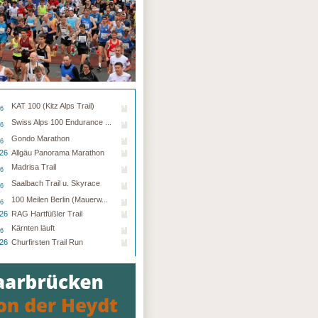
KAT 100 (Kitz Alps Trail)
26
Swiss Alps 100 Endurance ...
26
Gondo Marathon
26
.26
Allgäu Panorama Marathon
Madrisa Trail
26
Saalbach Trail u. Skyrace
26
100 Meilen Berlin (Mauerw...
26
.26
RAG Hartfüßler Trail
Kärnten läuft
26
.26
Churfirsten Trail Run