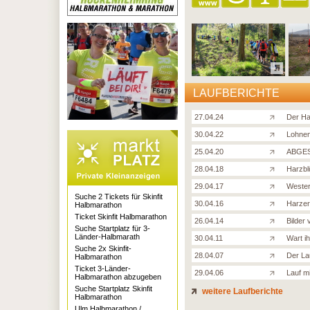
LAUFBERICHTE
27.04.24
Der Ha
30.04.22
Lohnen
25.04.20
ABGES
28.04.18
Harzbl
29.04.17
Wester
Suche 2 Tickets für Skinfit
30.04.16
Harzer
Halbmarathon
Ticket Skinfit Halbmarathon
26.04.14
Bilder
Suche Startplatz für 3-
Länder-Halbmarath
30.04.11
Wart i
Suche 2x Skinfit-
28.04.07
Der La
Halbmarathon
Ticket 3-Länder-
29.04.06
Lauf m
Halbmarathon abzugeben
Suche Startplatz Skinfit
weitere Laufberichte
Halbmarathon
Ulm Halbmarathon /