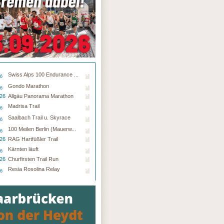
Swiss Alps 100 Endurance ...
26
Gondo Marathon
26
.26
Allgäu Panorama Marathon
Madrisa Trail
26
Saalbach Trail u. Skyrace
26
100 Meilen Berlin (Mauerw...
26
.26
RAG Hartfüßler Trail
Kärnten läuft
26
.26
Churfirsten Trail Run
Resia Rosolina Relay
26