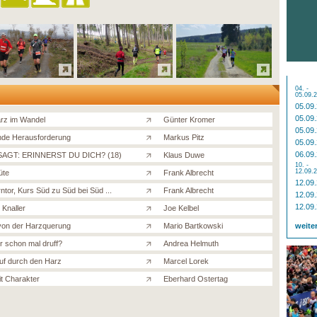
04. -
05.09.
05.09
05.09
rz im Wandel
Günter Kromer
05.09
de Herausforderung
Markus Pitz
05.09
06.09
AGT: ERINNERST DU DICH? (18)
Klaus Duwe
10. -
12.09.
üte
Frank Albrecht
12.09
ntor, Kurs Süd zu Süd bei Süd ...
Frank Albrecht
12.09
12.09
 Knaller
Joe Kelbel
 von der Harzquerung
Mario Bartkowski
weite
hr schon mal druff?
Andrea Helmuth
uf durch den Harz
Marcel Lorek
it Charakter
Eberhard Ostertag