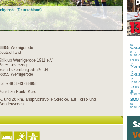
rnigerode (Deutschland)
07. -
38855 Wernigerode
09.08.
Deutschland
08. -
09.08.
Skiklub Wernigerode 1911 e.V.
09.08
Peter Unverzagt
14. -
15.08.
Rosa-Luxemburg-Straße 34
15. -
38855 Wernigerode
16.08.
15. -
16.08.
Tel: +49 3943 634959
23.08
Punkt-zu-Punkt Kurs
28. -
30.08.
51 und 28 km, anspruchsvolle Strecke, auf Forst- und
29.08
Wanderwegen
04. -
05.09.