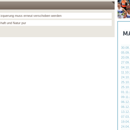
rzquerung muss erneut verschoben werden
haft und Natur pur
30.08
05.09
20.09
27.09
04.10
11.10
24.10
25.10
25.10
01.11
09.11
06.12
06.12
13.12
07.03
19.04
24.04