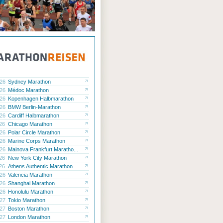
.26
Sydney Marathon
.26
Médoc Marathon
.26
Kopenhagen Halbmarathon
.26
BMW Berlin-Marathon
.26
Cardiff Halbmarathon
.26
Chicago Marathon
.26
Polar Circle Marathon
.26
Marine Corps Marathon
.26
Mainova Frankfurt Maratho...
.26
New York City Marathon
.26
Athens Authentic Marathon
.26
Valencia Marathon
.26
Shanghai Marathon
.26
Honolulu Marathon
.27
Tokio Marathon
.27
Boston Marathon
.27
London Marathon