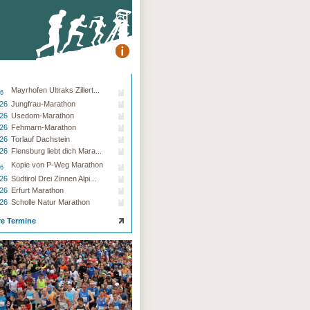
Mayrhofen Ultraks Zillert...
26
.26
Jungfrau-Marathon
.26
Usedom-Marathon
.26
Fehmarn-Marathon
.26
Torlauf Dachstein
.26
Flensburg liebt dich Mara...
Kopie von P-Weg Marathon
26
.26
Südtirol Drei Zinnen Alpi...
.26
Erfurt Marathon
.26
Scholle Natur Marathon
re Termine