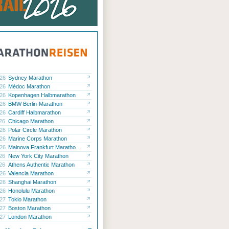
.26
Sydney Marathon
.26
Médoc Marathon
.26
Kopenhagen Halbmarathon
.26
BMW Berlin-Marathon
.26
Cardiff Halbmarathon
.26
Chicago Marathon
.26
Polar Circle Marathon
.26
Marine Corps Marathon
.26
Mainova Frankfurt Maratho...
.26
New York City Marathon
.26
Athens Authentic Marathon
.26
Valencia Marathon
.26
Shanghai Marathon
.26
Honolulu Marathon
.27
Tokio Marathon
.27
Boston Marathon
.27
London Marathon