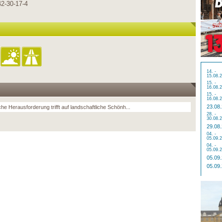
42-30-17-4
14. -
15.08.
15. -
16.08.
15. -
16.08.
23.08
che Herausforderung trifft auf landschaftliche Schönh...
28. -
30.08.
29.08
04. -
05.09.
04. -
05.09.
05.09
05.09