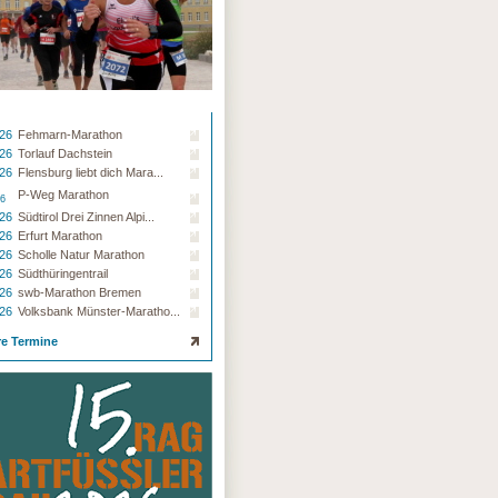
.26
Fehmarn-Marathon
.26
Torlauf Dachstein
.26
Flensburg liebt dich Mara...
P-Weg Marathon
26
.26
Südtirol Drei Zinnen Alpi...
.26
Erfurt Marathon
.26
Scholle Natur Marathon
.26
Südthüringentrail
.26
swb-Marathon Bremen
.26
Volksbank Münster-Maratho...
re Termine