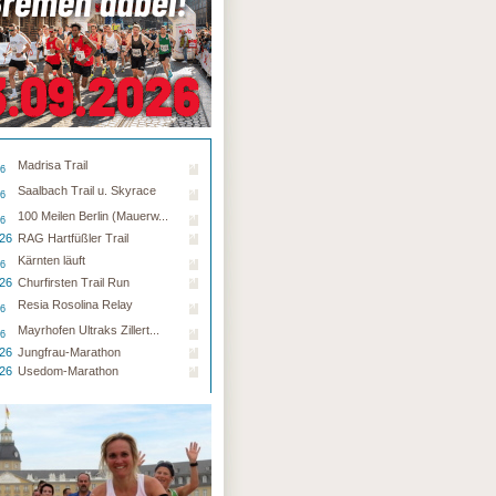
Madrisa Trail
26
Saalbach Trail u. Skyrace
26
100 Meilen Berlin (Mauerw...
26
.26
RAG Hartfüßler Trail
Kärnten läuft
26
.26
Churfirsten Trail Run
Resia Rosolina Relay
26
Mayrhofen Ultraks Zillert...
26
.26
Jungfrau-Marathon
.26
Usedom-Marathon