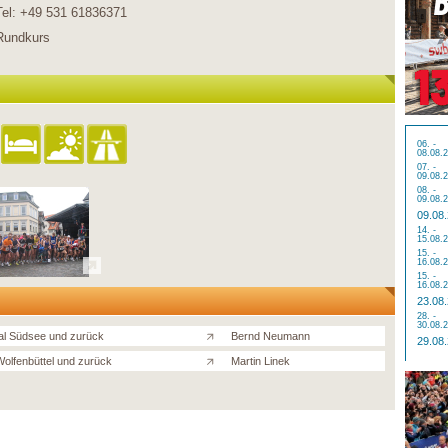
Tel: +49 531 61836371
Rundkurs
06. -
08.08.
07. -
09.08.
08. -
09.08.
09.08
14. -
15.08.
15. -
16.08.
15. -
16.08.
23.08
28. -
30.08.
l Südsee und zurück
Bernd Neumann
29.08
olfenbüttel und zurück
Martin Linek