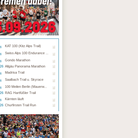
KAT 100 (Kitz Alps Trail)
26
Swiss Alps 100 Endurance ...
26
Gondo Marathon
26
.26
Allgäu Panorama Marathon
Madrisa Trail
26
Saalbach Trail u. Skyrace
26
100 Meilen Berlin (Mauerw...
26
.26
RAG Hartfüßler Trail
Kärnten läuft
26
.26
Churfirsten Trail Run