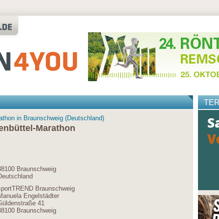
TE
athon in Braunschweig (Deutschland)
enbüttel-Marathon
38100 Braunschweig
Deutschland
sportTREND Braunschweig
Manuela Engelstädter
Güldenstraße 41
38100 Braunschweig