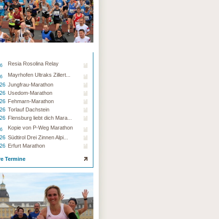
Resia Rosolina Relay
26
Mayrhofen Ultraks Zillert...
26
.26
Jungfrau-Marathon
.26
Usedom-Marathon
.26
Fehmarn-Marathon
.26
Torlauf Dachstein
.26
Flensburg liebt dich Mara...
Kopie von P-Weg Marathon
26
.26
Südtirol Drei Zinnen Alpi...
.26
Erfurt Marathon
re Termine