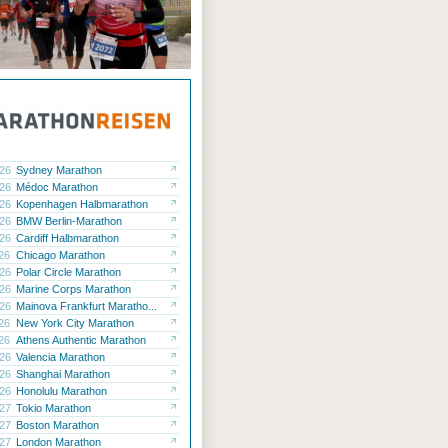
.26
Sydney Marathon
.26
Médoc Marathon
.26
Kopenhagen Halbmarathon
.26
BMW Berlin-Marathon
.26
Cardiff Halbmarathon
.26
Chicago Marathon
.26
Polar Circle Marathon
.26
Marine Corps Marathon
.26
Mainova Frankfurt Maratho...
.26
New York City Marathon
.26
Athens Authentic Marathon
.26
Valencia Marathon
.26
Shanghai Marathon
.26
Honolulu Marathon
.27
Tokio Marathon
.27
Boston Marathon
.27
London Marathon