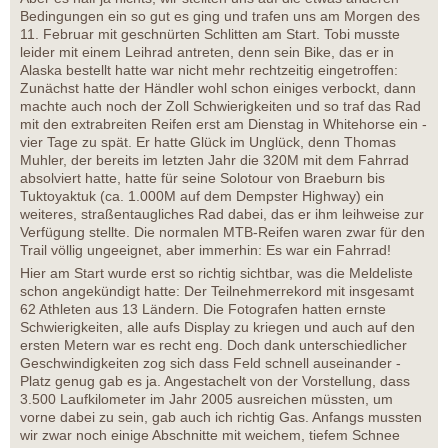
Bedingungen ein so gut es ging und trafen uns am Morgen des
11. Februar mit geschnürten Schlitten am Start. Tobi musste
leider mit einem Leihrad antreten, denn sein Bike, das er in
Alaska bestellt hatte war nicht mehr rechtzeitig eingetroffen:
Zunächst hatte der Händler wohl schon einiges verbockt, dann
machte auch noch der Zoll Schwierigkeiten und so traf das Rad
mit den extrabreiten Reifen erst am Dienstag in Whitehorse ein -
vier Tage zu spät. Er hatte Glück im Unglück, denn Thomas
Muhler, der bereits im letzten Jahr die 320M mit dem Fahrrad
absolviert hatte, hatte für seine Solotour von Braeburn bis
Tuktoyaktuk (ca. 1.000M auf dem Dempster Highway) ein
weiteres, straßentaugliches Rad dabei, das er ihm leihweise zur
Verfügung stellte. Die normalen MTB-Reifen waren zwar für den
Trail völlig ungeeignet, aber immerhin: Es war ein Fahrrad!
Hier am Start wurde erst so richtig sichtbar, was die Meldeliste
schon angekündigt hatte: Der Teilnehmerrekord mit insgesamt
62 Athleten aus 13 Ländern. Die Fotografen hatten ernste
Schwierigkeiten, alle aufs Display zu kriegen und auch auf den
ersten Metern war es recht eng. Doch dank unterschiedlicher
Geschwindigkeiten zog sich dass Feld schnell auseinander -
Platz genug gab es ja. Angestachelt von der Vorstellung, dass
3.500 Laufkilometer im Jahr 2005 ausreichen müssten, um
vorne dabei zu sein, gab auch ich richtig Gas. Anfangs mussten
wir zwar noch einige Abschnitte mit weichem, tiefem Schnee