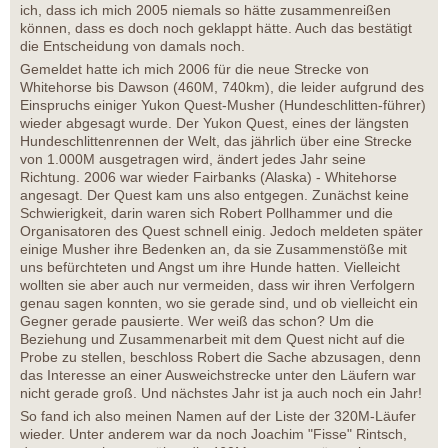
ich, dass ich mich 2005 niemals so hätte zusammenreißen
können, dass es doch noch geklappt hätte. Auch das bestätigt
die Entscheidung von damals noch.
Gemeldet hatte ich mich 2006 für die neue Strecke von
Whitehorse bis Dawson (460M, 740km), die leider aufgrund des
Einspruchs einiger Yukon Quest-Musher (Hundeschlitten-führer)
wieder abgesagt wurde. Der Yukon Quest, eines der längsten
Hundeschlittenrennen der Welt, das jährlich über eine Strecke
von 1.000M ausgetragen wird, ändert jedes Jahr seine
Richtung. 2006 war wieder Fairbanks (Alaska) - Whitehorse
angesagt. Der Quest kam uns also entgegen. Zunächst keine
Schwierigkeit, darin waren sich Robert Pollhammer und die
Organisatoren des Quest schnell einig. Jedoch meldeten später
einige Musher ihre Bedenken an, da sie Zusammenstöße mit
uns befürchteten und Angst um ihre Hunde hatten. Vielleicht
wollten sie aber auch nur vermeiden, dass wir ihren Verfolgern
genau sagen konnten, wo sie gerade sind, und ob vielleicht ein
Gegner gerade pausierte. Wer weiß das schon? Um die
Beziehung und Zusammenarbeit mit dem Quest nicht auf die
Probe zu stellen, beschloss Robert die Sache abzusagen, denn
das Interesse an einer Ausweichstrecke unter den Läufern war
nicht gerade groß. Und nächstes Jahr ist ja auch noch ein Jahr!
So fand ich also meinen Namen auf der Liste der 320M-Läufer
wieder. Unter anderem war da noch Joachim "Fisse" Rintsch,