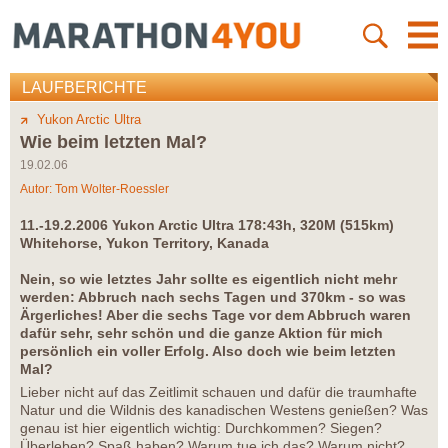
LAUFBERICHTE
Yukon Arctic Ultra
Wie beim letzten Mal?
19.02.06
Autor:
Tom Wolter-Roessler
11.-19.2.2006 Yukon Arctic Ultra 178:43h, 320M (515km)
Whitehorse, Yukon Territory, Kanada
Nein, so wie letztes Jahr sollte es eigentlich nicht mehr
werden: Abbruch nach sechs Tagen und 370km - so was
Ärgerliches! Aber die sechs Tage vor dem Abbruch waren
dafür sehr, sehr schön und die ganze Aktion für mich
persönlich ein voller Erfolg. Also doch wie beim letzten
Mal?
Lieber nicht auf das Zeitlimit schauen und dafür die traumhafte
Natur und die Wildnis des kanadischen Westens genießen? Was
genau ist hier eigentlich wichtig: Durchkommen? Siegen?
Überleben? Spaß haben? Warum tue ich das? Warum nicht?