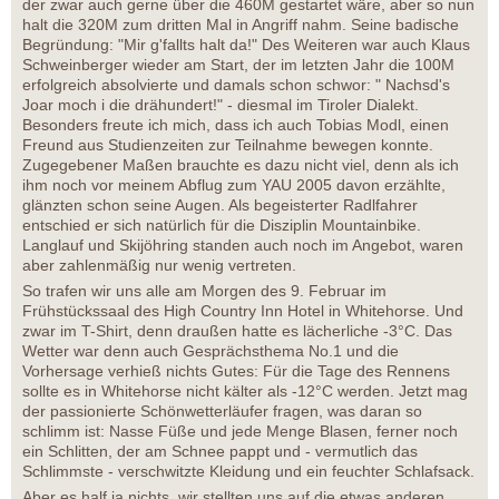
der zwar auch gerne über die 460M gestartet wäre, aber so nun
halt die 320M zum dritten Mal in Angriff nahm. Seine badische
Begründung: "Mir g'fallts halt da!" Des Weiteren war auch Klaus
Schweinberger wieder am Start, der im letzten Jahr die 100M
erfolgreich absolvierte und damals schon schwor: " Nachsd's
Joar moch i die drähundert!" - diesmal im Tiroler Dialekt.
Besonders freute ich mich, dass ich auch Tobias Modl, einen
Freund aus Studienzeiten zur Teilnahme bewegen konnte.
Zugegebener Maßen brauchte es dazu nicht viel, denn als ich
ihm noch vor meinem Abflug zum YAU 2005 davon erzählte,
glänzten schon seine Augen. Als begeisterter Radlfahrer
entschied er sich natürlich für die Disziplin Mountainbike.
Langlauf und Skijöhring standen auch noch im Angebot, waren
aber zahlenmäßig nur wenig vertreten.
So trafen wir uns alle am Morgen des 9. Februar im
Frühstückssaal des High Country Inn Hotel in Whitehorse. Und
zwar im T-Shirt, denn draußen hatte es lächerliche -3°C. Das
Wetter war denn auch Gesprächsthema No.1 und die
Vorhersage verhieß nichts Gutes: Für die Tage des Rennens
sollte es in Whitehorse nicht kälter als -12°C werden. Jetzt mag
der passionierte Schönwetterläufer fragen, was daran so
schlimm ist: Nasse Füße und jede Menge Blasen, ferner noch
ein Schlitten, der am Schnee pappt und - vermutlich das
Schlimmste - verschwitzte Kleidung und ein feuchter Schlafsack.
Aber es half ja nichts, wir stellten uns auf die etwas anderen