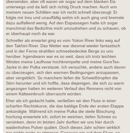
überwinden, aber oft waren wir sogar auf dem blanken Eis
unterwegs und da ließ sich richtig Druck machen. Auch von
meinem neuen Schlitten war ich recht schnell überzeugt: Er
folgte mir treu und unauffällig wohin ich auch ging und bremste
dazu auffallend wenig. Auf den Eispassagen hatte ich sogar
manchmal das Bedürfnis mich umzudrehen und zu schauen, ob
er überhaupt noch da war.
Schneller als erwartet ging es vom Yukon River links weg auf
den Takhini River. Das Wetter war diesmal wieder fantastisch
und in der Ferne strahlten schneebedeckte Berge zu uns
herüber. Irgendwann war es so weit, dass ich trotz leichten
Windes meine Laufhose hochkrempelte und meine GoreTex-
Jacke in der Pulka verstaute. Ich versuchte, andere auch davon
zu überzeugen, sich den warmen Bedingungen anzupassen,
aber vergeblich: So manchem liefen die Schweißtropfen die
Stirn herunter und ich hoffte, dass diejenigen, die sich zu warm
angezogen hatten im weiteren Verlauf des Rennens nicht von
einem Kälteeinbruch überrascht würden.
Eher als ich gedacht hatte, verließen wir den Fluss in einer
scharfen Rechtskurve, die das baldige Ende der ersten Etappe
ankündigte. Während ich meine Pulka die steile Böschung
hochzog erwartete ich, sofort im weichen, tiefen Schnee zu
versinken, denn im letzten Jahr durften wir uns hier durch
wadenhohes Pulver quälen. Doch dieses Jahr schien wirklich
gar nichts mehr zu stimmen: Genauso wie auf dem Fluss, so