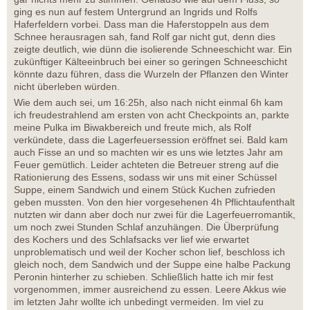
ging es nun auf festem Untergrund an Ingrids und Rolfs
Haferfeldern vorbei. Dass man die Haferstoppeln aus dem
Schnee herausragen sah, fand Rolf gar nicht gut, denn dies
zeigte deutlich, wie dünn die isolierende Schneeschicht war. Ein
zukünftiger Kälteeinbruch bei einer so geringen Schneeschicht
könnte dazu führen, dass die Wurzeln der Pflanzen den Winter
nicht überleben würden.
Wie dem auch sei, um 16:25h, also nach nicht einmal 6h kam
ich freudestrahlend am ersten von acht Checkpoints an, parkte
meine Pulka im Biwakbereich und freute mich, als Rolf
verkündete, dass die Lagerfeuersession eröffnet sei. Bald kam
auch Fisse an und so machten wir es uns wie letztes Jahr am
Feuer gemütlich. Leider achteten die Betreuer streng auf die
Rationierung des Essens, sodass wir uns mit einer Schüssel
Suppe, einem Sandwich und einem Stück Kuchen zufrieden
geben mussten. Von den hier vorgesehenen 4h Pflichtaufenthalt
nutzten wir dann aber doch nur zwei für die Lagerfeuerromantik,
um noch zwei Stunden Schlaf anzuhängen. Die Überprüfung
des Kochers und des Schlafsacks ver lief wie erwartet
unproblematisch und weil der Kocher schon lief, beschloss ich
gleich noch, dem Sandwich und der Suppe eine halbe Packung
Peronin hinterher zu schieben. Schließlich hatte ich mir fest
vorgenommen, immer ausreichend zu essen. Leere Akkus wie
im letzten Jahr wollte ich unbedingt vermeiden. Im viel zu