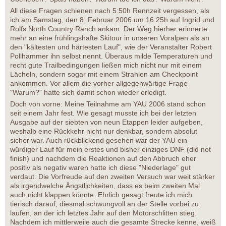
All diese Fragen schienen nach 5:50h Rennzeit vergessen, als
ich am Samstag, den 8. Februar 2006 um 16:25h auf Ingrid und
Rolfs North Country Ranch ankam. Der Weg hierher erinnerte
mehr an eine frühlingshafte Skitour in unseren Voralpen als an
den "kältesten und härtesten Lauf", wie der Veranstalter Robert
Pollhammer ihn selbst nennt. Überaus milde Temperaturen und
recht gute Trailbedingungen ließen mich nicht nur mit einem
Lächeln, sondern sogar mit einem Strahlen am Checkpoint
ankommen. Vor allem die vorher allgegenwärtige Frage
"Warum?" hatte sich damit schon wieder erledigt.
Doch von vorne: Meine Teilnahme am YAU 2006 stand schon
seit einem Jahr fest. Wie gesagt musste ich bei der letzten
Ausgabe auf der siebten von neun Etappen leider aufgeben,
weshalb eine Rückkehr nicht nur denkbar, sondern absolut
sicher war. Auch rückblickend gesehen war der YAU ein
würdiger Lauf für mein erstes und bisher einziges DNF (did not
finish) und nachdem die Reaktionen auf den Abbruch eher
positiv als negativ waren hatte ich diese "Niederlage" gut
verdaut. Die Vorfreude auf den zweiten Versuch war weit stärker
als irgendwelche Ängstlichkeiten, dass es beim zweiten Mal
auch nicht klappen könnte. Ehrlich gesagt freute ich mich
tierisch darauf, diesmal schwungvoll an der Stelle vorbei zu
laufen, an der ich letztes Jahr auf den Motorschlitten stieg.
Nachdem ich mittlerweile auch die gesamte Strecke kenne, weiß