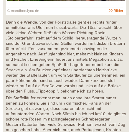
© marathon4you.de
22 Bilder
Dann die Wende, von der Forststraße geht es rechts runter,
unmittelbar ans Ufer, nun flussabwärts. Die Töss rauscht, über
viele kleine Wehren fließt das Wasser Richtung Rhein.
„Stolpergefahr“ steht auf dem Schild, herausragende Wurzeln
sind der Grund. Zwei solcher Stellen werden mit dicken Brettern
überbrückt. Fest zusammen gezimmert schwingen die
angenehm nach. Ausflügler sind hier, meist mit kleinen Kindern
und Fischer. Eine Anglerin feuert uns mittels Megaphon an. Ja,
so macht fischen gehen Spaß. Ihr Lagerfeuer nebelt kurz die
Strecke ein. Am Brückenkopf einer überdachten Holzbrücke
warten die Staffelläufer, um vom Startläufer zu übernehmen, ein
paar Höhenmeter sind es auch wieder. Dann kurz und steil
wieder rauf auf die Straße von vorhin und links auf die Brücke
über den Fluss. „Tipp-topp!“, bekomme ich zu hören.
Die Staffelläufer erkennt man, auch ohne ihre Startnummer
sehen zu können. Sie sind um 7km frischer. Fans an der
Strecke gibt es wenige, diese sparen aber nicht mit
aufmunternden Worten. Nach 56min bin ich bei km10, da gibt es
schöne rote Rosen im nächstgelegenen Schrebergarten.
Gestern flatterten hier viele Schweizer Fahnen, wie ich vom Zug
aus gesehen habe. Aber nicht nur, auch Portugiesen, Kroaten