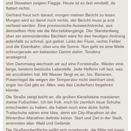
und Slowaken zeigten Flagge. Heute ist es fast windstill, da
flattert nichts.
Gerhard freut sich darauf, morgen meinen Bericht zu lesen.
Morgen wird es damit noch nichts, der Bericht muss ja erst
verfasst werden. Eine provisorische Ausweichstrecke, aus
demselben Holz wie die Wurzelübergänge. Der Standardweg
über ein einmündendes Bächlein wäre für den heutigen Andrang
jedenfalls zu schmal, gut gelöst. Links der Fluss, rechts Felder
und die Eisenbahn, über uns die Sonne. Nun geht es eine Weile
schnurgerade am bekiesten Damm dahin, Tendenz
ansteigend.
Vom Dammweg wechseln wir auf eine Forststraße. Wieder eine
lange, bestens bestücke Labestelle. Jede Helferin ruft laut, was
sie anzubieten hat. Mit Wasser fängt es an, Iso, Bananen,
Powerriegel die wegen der Temperatur nicht steinhart sind,
sogar Iso-Gel gibt es. Alles, was das Läuferherz begehren
könnte.
Die Straße steigt leicht an, die groben Kieselsteine massieren
meine Fußsohlen. Ich bin froh, mich für ziemlich neue Schuhe
entschieden zu haben, die haben noch eine dicke Sohle.
Trailschuhe wären eine Idee, denn ein City-Marathon ist der
Winterthur-Marathon definitiv keiner. Start und Ziel in der Stadt,
ansonsten aber Wald und Gelände.
Die Straßenoberfläche wölbt sich zusehends, die Mitte mit losen