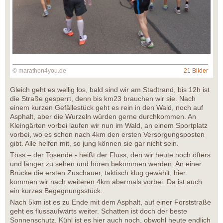
© marathon4you.de
21 Bilder
Gleich geht es wellig los, bald sind wir am Stadtrand, bis 12h ist
die Straße gesperrt, denn bis km23 brauchen wir sie. Nach
einem kurzen Gefällestück geht es rein in den Wald, noch auf
Asphalt, aber die Wurzeln würden gerne durchkommen. An
Kleingärten vorbei laufen wir nun im Wald, an einem Sportplatz
vorbei, wo es schon nach 4km den ersten Versorgungsposten
gibt. Alle helfen mit, so jung können sie gar nicht sein.
Töss – der Tosende - heißt der Fluss, den wir heute noch öfters
und länger zu sehen und hören bekommen werden. An einer
Brücke die ersten Zuschauer, taktisch klug gewählt, hier
kommen wir nach weiteren 4km abermals vorbei. Da ist auch
ein kurzes Begegnungsstück.
Nach 5km ist es zu Ende mit dem Asphalt, auf einer Forststraße
geht es flussaufwärts weiter. Schatten ist doch der beste
Sonnenschutz. Kühl ist es hier auch noch, obwohl heute endlich