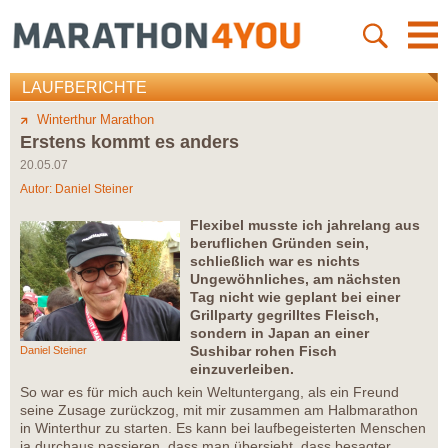
LAUFBERICHTE
Winterthur Marathon
Erstens kommt es anders
20.05.07
Autor:
Daniel Steiner
Flexibel musste ich jahrelang aus
beruflichen Gründen sein,
schließlich war es nichts
Ungewöhnliches, am nächsten
Tag nicht wie geplant bei einer
Grillparty gegrilltes Fleisch,
sondern in Japan an einer
Sushibar rohen Fisch
Daniel Steiner
einzuverleiben.
So war es für mich auch kein Weltuntergang, als ein Freund
seine Zusage zurückzog, mit mir zusammen am Halbmarathon
in Winterthur zu starten. Es kann bei laufbegeisterten Menschen
ja durchaus passieren, dass man übersieht, dass besagter