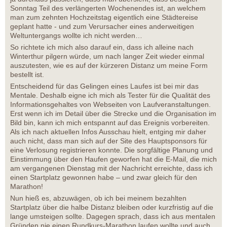
Sonntag Teil des verlängerten Wochenendes ist, an welchem
man zum zehnten Hochzeitstag eigentlich eine Städtereise
geplant hatte - und zum Verursacher eines anderweitigen
Weltuntergangs wollte ich nicht werden…
So richtete ich mich also darauf ein, dass ich alleine nach
Winterthur pilgern würde, um nach langer Zeit wieder einmal
auszutesten, wie es auf der kürzeren Distanz um meine Form
bestellt ist.
Entscheidend für das Gelingen eines Laufes ist bei mir das
Mentale. Deshalb eigne ich mich als Tester für die Qualität des
Informationsgehaltes von Webseiten von Laufveranstaltungen.
Erst wenn ich im Detail über die Strecke und die Organisation im
Bild bin, kann ich mich entspannt auf das Ereignis vorbereiten.
Als ich nach aktuellen Infos Ausschau hielt, entging mir daher
auch nicht, dass man sich auf der Site des Hauptsponsors für
eine Verlosung registrieren konnte. Die sorgfältige Planung und
Einstimmung über den Haufen geworfen hat die E-Mail, die mich
am vergangenen Dienstag mit der Nachricht erreichte, dass ich
einen Startplatz gewonnen habe – und zwar gleich für den
Marathon!
Nun hieß es, abzuwägen, ob ich bei meinem bezahlten
Startplatz über die halbe Distanz bleiben oder kurzfristig auf die
lange umsteigen sollte. Dagegen sprach, dass ich aus mentalen
Gründen nie einen Rundkurs-Marathon laufen wollte und auch