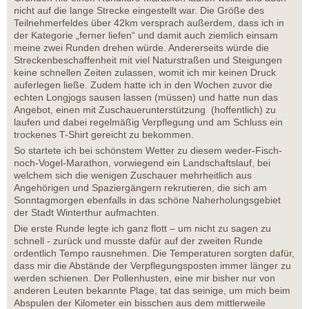
nicht auf die lange Strecke eingestellt war. Die Größe des
Teilnehmerfeldes über 42km versprach außerdem, dass ich in
der Kategorie „ferner liefen“ und damit auch ziemlich einsam
meine zwei Runden drehen würde. Andererseits würde die
Streckenbeschaffenheit mit viel Naturstraßen und Steigungen
keine schnellen Zeiten zulassen, womit ich mir keinen Druck
auferlegen ließe. Zudem hatte ich in den Wochen zuvor die
echten Longjogs sausen lassen (müssen) und hatte nun das
Angebot, einen mit Zuschauerunterstützung (hoffentlich) zu
laufen und dabei regelmäßig Verpflegung und am Schluss ein
trockenes T-Shirt gereicht zu bekommen.
So startete ich bei schönstem Wetter zu diesem weder-Fisch-
noch-Vogel-Marathon, vorwiegend ein Landschaftslauf, bei
welchem sich die wenigen Zuschauer mehrheitlich aus
Angehörigen und Spaziergängern rekrutieren, die sich am
Sonntagmorgen ebenfalls in das schöne Naherholungsgebiet
der Stadt Winterthur aufmachten.
Die erste Runde legte ich ganz flott – um nicht zu sagen zu
schnell - zurück und musste dafür auf der zweiten Runde
ordentlich Tempo rausnehmen. Die Temperaturen sorgten dafür,
dass mir die Abstände der Verpflegungsposten immer länger zu
werden schienen. Der Pollenhusten, eine mir bisher nur von
anderen Leuten bekannte Plage, tat das seinige, um mich beim
Abspulen der Kilometer ein bisschen aus dem mittlerweile