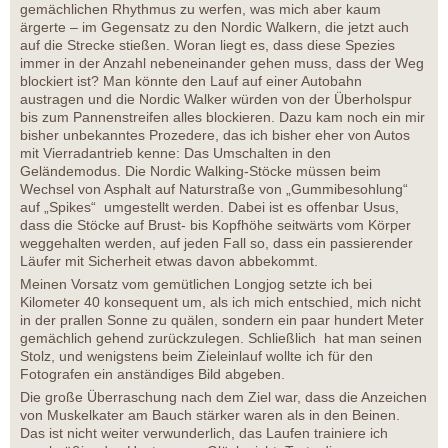
gemächlichen Rhythmus zu werfen, was mich aber kaum
ärgerte – im Gegensatz zu den Nordic Walkern, die jetzt auch
auf die Strecke stießen. Woran liegt es, dass diese Spezies
immer in der Anzahl nebeneinander gehen muss, dass der Weg
blockiert ist? Man könnte den Lauf auf einer Autobahn
austragen und die Nordic Walker würden von der Überholspur
bis zum Pannenstreifen alles blockieren. Dazu kam noch ein mir
bisher unbekanntes Prozedere, das ich bisher eher von Autos
mit Vierradantrieb kenne: Das Umschalten in den
Geländemodus. Die Nordic Walking-Stöcke müssen beim
Wechsel von Asphalt auf Naturstraße von „Gummibesohlung“
auf „Spikes“ umgestellt werden. Dabei ist es offenbar Usus,
dass die Stöcke auf Brust- bis Kopfhöhe seitwärts vom Körper
weggehalten werden, auf jeden Fall so, dass ein passierender
Läufer mit Sicherheit etwas davon abbekommt.
Meinen Vorsatz vom gemütlichen Longjog setzte ich bei
Kilometer 40 konsequent um, als ich mich entschied, mich nicht
in der prallen Sonne zu quälen, sondern ein paar hundert Meter
gemächlich gehend zurückzulegen. Schließlich hat man seinen
Stolz, und wenigstens beim Zieleinlauf wollte ich für den
Fotografen ein anständiges Bild abgeben.
Die große Überraschung nach dem Ziel war, dass die Anzeichen
von Muskelkater am Bauch stärker waren als in den Beinen.
Das ist nicht weiter verwunderlich, das Laufen trainiere ich