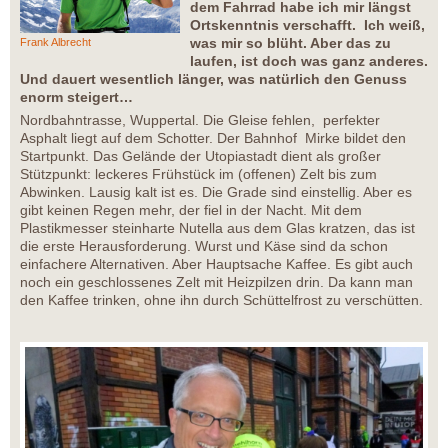
dem Fahrrad habe ich mir längst
Ortskenntnis verschafft. Ich weiß,
was mir so blüht. Aber das zu
Frank Albrecht
laufen, ist doch was ganz anderes.
Und dauert wesentlich länger, was natürlich den Genuss
enorm steigert…
Nordbahntrasse, Wuppertal. Die Gleise fehlen, perfekter
Asphalt liegt auf dem Schotter. Der Bahnhof Mirke bildet den
Startpunkt. Das Gelände der Utopiastadt dient als großer
Stützpunkt: leckeres Frühstück im (offenen) Zelt bis zum
Abwinken. Lausig kalt ist es. Die Grade sind einstellig. Aber es
gibt keinen Regen mehr, der fiel in der Nacht. Mit dem
Plastikmesser steinharte Nutella aus dem Glas kratzen, das ist
die erste Herausforderung. Wurst und Käse sind da schon
einfachere Alternativen. Aber Hauptsache Kaffee. Es gibt auch
noch ein geschlossenes Zelt mit Heizpilzen drin. Da kann man
den Kaffee trinken, ohne ihn durch Schüttelfrost zu verschütten.