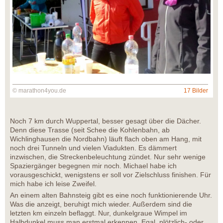
© marathon4you.de
17 Bilder
Noch 7 km durch Wuppertal, besser gesagt über die Dächer.
Denn diese Trasse (seit Schee die Kohlenbahn, ab
Wichlinghausen die Nordbahn) läuft flach oben am Hang, mit
noch drei Tunneln und vielen Viadukten. Es dämmert
inzwischen, die Streckenbeleuchtung zündet. Nur sehr wenige
Spaziergänger begegnen mir noch. Michael habe ich
vorausgeschickt, wenigstens er soll vor Zielschluss finishen. Für
mich habe ich leise Zweifel.
An einem alten Bahnsteig gibt es eine noch funktionierende Uhr.
Was die anzeigt, beruhigt mich wieder. Außerdem sind die
letzten km einzeln beflaggt. Nur, dunkelgraue Wimpel im
Halbdunkel muss man erstmal erkennen. Egal, plötzlich- oder