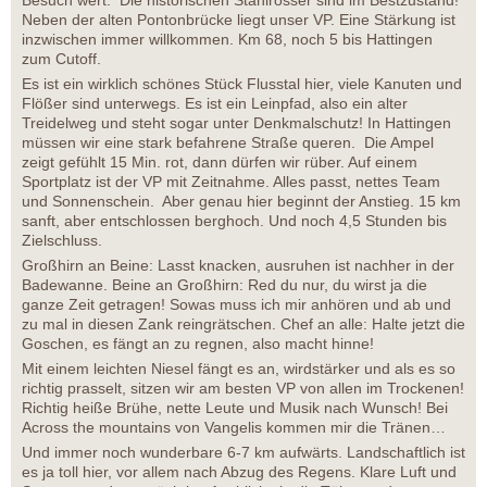
Neben der alten Pontonbrücke liegt unser VP. Eine Stärkung ist
inzwischen immer willkommen. Km 68, noch 5 bis Hattingen
zum Cutoff.
Es ist ein wirklich schönes Stück Flusstal hier, viele Kanuten und
Flößer sind unterwegs. Es ist ein Leinpfad, also ein alter
Treidelweg und steht sogar unter Denkmalschutz! In Hattingen
müssen wir eine stark befahrene Straße queren. Die Ampel
zeigt gefühlt 15 Min. rot, dann dürfen wir rüber. Auf einem
Sportplatz ist der VP mit Zeitnahme. Alles passt, nettes Team
und Sonnenschein. Aber genau hier beginnt der Anstieg. 15 km
sanft, aber entschlossen berghoch. Und noch 4,5 Stunden bis
Zielschluss.
Großhirn an Beine: Lasst knacken, ausruhen ist nachher in der
Badewanne. Beine an Großhirn: Red du nur, du wirst ja die
ganze Zeit getragen! Sowas muss ich mir anhören und ab und
zu mal in diesen Zank reingrätschen. Chef an alle: Halte jetzt die
Goschen, es fängt an zu regnen, also macht hinne!
Mit einem leichten Niesel fängt es an, wirdstärker und als es so
richtig prasselt, sitzen wir am besten VP von allen im Trockenen!
Richtig heiße Brühe, nette Leute und Musik nach Wunsch! Bei
Across the mountains von Vangelis kommen mir die Tränen…
Und immer noch wunderbare 6-7 km aufwärts. Landschaftlich ist
es ja toll hier, vor allem nach Abzug des Regens. Klare Luft und