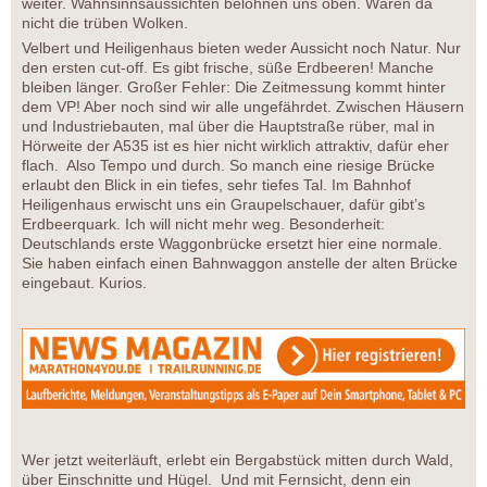
weiter. Wahnsinnsaussichten belohnen uns oben. Wären da
nicht die trüben Wolken.
Velbert und Heiligenhaus bieten weder Aussicht noch Natur. Nur
den ersten cut-off. Es gibt frische, süße Erdbeeren! Manche
bleiben länger. Großer Fehler: Die Zeitmessung kommt hinter
dem VP! Aber noch sind wir alle ungefährdet. Zwischen Häusern
und Industriebauten, mal über die Hauptstraße rüber, mal in
Hörweite der A535 ist es hier nicht wirklich attraktiv, dafür eher
flach. Also Tempo und durch. So manch eine riesige Brücke
erlaubt den Blick in ein tiefes, sehr tiefes Tal. Im Bahnhof
Heiligenhaus erwischt uns ein Graupelschauer, dafür gibt’s
Erdbeerquark. Ich will nicht mehr weg. Besonderheit:
Deutschlands erste Waggonbrücke ersetzt hier eine normale.
Sie haben einfach einen Bahnwaggon anstelle der alten Brücke
eingebaut. Kurios.
Wer jetzt weiterläuft, erlebt ein Bergabstück mitten durch Wald,
über Einschnitte und Hügel. Und mit Fernsicht, denn ein