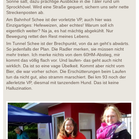
Sonne satt, dazu prächtige Ausblicke in die Täler rund um
Sprockhövel. Wird eine Straße gequert, sichern uns sehr nette
Streckenposten ab.
Am Bahnhof Schee ist der vorletzte VP, auch hier was
Einzigartiges: Hefeweizen, aber echtes! Warum soll ich
eigentlich weiter? Na ja, es hat mächtig abgekühlt. Nur
Bewegung rettet den Rest meines Lebens.
Im Tunnel Schee ist der Brechpunkt, von da an geht’s abwärts.
So jedenfalls der Plan. Die Radler merken, sie müssen nicht
mehr treten. Ich merke nichts von dem 60HM-Abstieg, mir
kommt das völlig flach vor. Und laufen- das geht auch nicht
wirklich. Da ist so eine vage Übelkeit. Kommt aber nicht vom
Bier, die war vorher schon. Die Erschütterungen beim Laufen
tun da nicht gut, also stramm marschiert. Bei km 93 noch der
allerletzte VP, diesmal mit tanzendem Hund. Das ist keine
Halluzination.