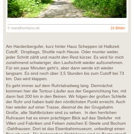
© marathon4you.de
16 Bilder
Am Hardenbergufer, kurz hinter Haus Scheppen ist Halbzeit.
Cutoff, Dropbags, Shuttle nach Hause. Oder munter weiter,
jeder Schritt zählt und macht den Rest kürzer. Es wird für mich
zunehmend schwieriger, den Laufschritt wieder aufzunehmen.
Für ein paar Minuten geht’s, aber dann werde ich wieder
langsam. Es sind noch über 3,5 Stunden bis zum Cutoff bei 73
km. Das wird klappen.
Es geht immer auf dem Ruhrtalradweg lang. Demnächst
kommen hier die Tortour-Läufer aus der Gegenrichtung her, mit
dann fast 200 km in den Beinen. Wir folgen der großen Schleife
der Ruhr und haben bald den nördlichsten Punkt erreicht. Auch
hier wieder auf einer Trasse, diesmal die der Grugabahn.
Große, alte Stahlbrücken sind zu sehen. In den herrlichen
Ruhrauen hat es einen prächtigen Blick auf das Steilufer mit
Villen und Fabriken und Felsen zwischen E-Steele und Bochum
-Dahlhausen. Dort ist das Eisenbahnmuseum, unbedingt einen
Besuch wert. Die historischen Stahlrösser sind im Bestzustand!