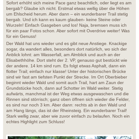
Sofort erhöht sich meine Pace ganz beachtlich, oder liegt es am
bergab? Glaube ich nicht. Erstmal etwas wellig über die Höhen
um Ehlscheid herum. Aber dann – ein wunderbarer Trail stetig
bergab. Und ich kann es kaum glauben- keine Steine oder
Wurzeln! Einfach Gasgeben und los! Naja, bremsen muss ich
für ein paar Fotos schon. Aber sofort mit Overdrive weiter! Was
für ein Genuss!
Der Wald hat uns wieder und es gibt neue Anstiege. Knackige
sogar, da wandert alles, besonders dort natürlich, wo sich der
Anblick lohnt: am Wasserfall, am Almblick und auch an der
Elisabethhöhe. Dort steht der 2. VP, genauso gut bestückt wie
der andere. 14 km sind rum. Es folgt etwas Asphalt, dann ein
flotter Trail; einfach nur klasse! Unter der historischen Brücke
sind wir fast am tiefsten Punkt der Strecke. Im Ort Oberbieber
beginnt wieder Wald und somit auch Trail, hart am Zaun der
Grundstücke hoch, dann auf Schotter im Wald weiter. Stetig
aufwärts, manchmal ist der Weg etwas ausgewaschen und die
Rinnen sind störrisch; ganz oben öffnen sich wieder die Felder,
es sind nur noch 3 km. Aber dann: rechts ab in den Wald und
am Hang längs, das ist der Rheinsteig. Ein wunderbarer Trail!
Stark wellig zwar, aber wie zuvor einfach zu belaufen. Noch ein
echtes Highlight zum Schluss!