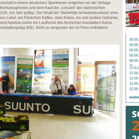
dschaft in einem deutschen Sportverein entgehen wir der Vorlage
eitszeugnisses und dem Kauf der „runcard“ des italienischen
5€, ein Jahr gültig). Der Inhalt der Startertüte ist beeindruckend: eine
on-Label, ein Päckchen Kaffee, viele Kekse, Iso und andere Getränke,
nd Aquileia sowie ein Laufhemd des finnischen Ausstatters Karhu.
anstaltungstag 50€). Nicht zu vergessen der im Preis enthaltene
05.09
05.09
05.09
05.09
06.09
10. -
12.09.
12.09
12.09
12.09
12.09
weite