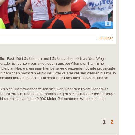
18 Bilder
eihe. Fast 400 Läuferinnen und Läufer machen sich auf den Weg.
erade nicht unterwegs sind, feuern uns bei Kilometer 1 an. Eine
r bleibt unklar, warum man hier bei zwei kreuzenden Strade provinciale
en damit den höchsten Punkt der Strecke erreicht und werden bis km 35
nstant bergab laufen. Lauftechnisch ist das nicht schlecht, und so
t es hier. Die Anwohner freuen sich wohl über den Event, der etwas
fünf ist erreicht und nach rückwärts zeigen sich schneebedeckte Berge.
ht schnell bis auf über 2.000 Meter. Bei schönem Wetter ein toller
1
2