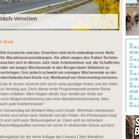
ulisch-Venetien
n
h Strack
08. -
09.08.
Die Karwoche und das Osterfest sind nicht unbedingt erste Wahl
09.08
für Marathonveranstaltungen. Vor allem wegen des frühen Termins
14. -
15.08.
machen sich in diesem Jahr viele Arbeitnehmer auf, die Schulferien
15. -
oder ein langes Wochenende in den Bergen beim Skifahren zu
16.08.
15. -
verbringen. Uns jedoch schwebt ein sonniges Wochenende an der
16.08.
oberitalienischen Küste vor, Wettkampf am Ostermontag inclusive.
23.08
Lido di Jesolo zeichnet sich durch viele günstige Hotels und die Nähe
28. -
30.08.
zu Venedig aus. Doch dieser erste Programmpunkt unserer Reise
29.08
den entfallen: Mein Magen streikt. Das Verdikt der Ärztin am
04. -
en eine Magenverstimmung oder eine Blinddarmentzündung. Aber
05.09.
es auch gute Krankenhäuser.“
04. -
05.09.
, am Karsamstag auf direktem Weg nach Grado. Mehrmals überqueren
hnee und sehen viele Skiläufer auf den Pisten. Am Plöckenpass liegt
h und zieht viele Skitourengeher an. Dann wird es mit jedem
Nachmittagskaffee nehmen wir schon in strahlender Sonne auf dem
altungsbüro für die vierte Auflage des Unesco Cities Marathon