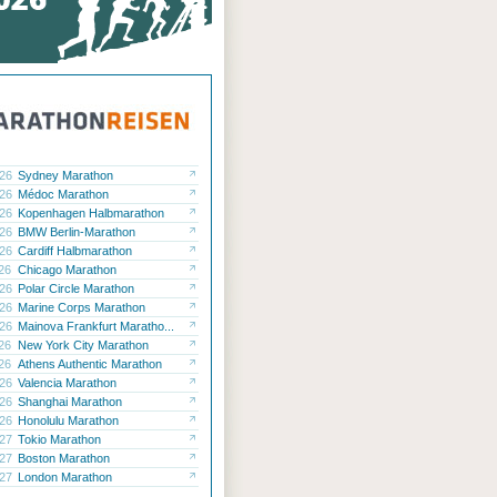
.26
Sydney Marathon
.26
Médoc Marathon
.26
Kopenhagen Halbmarathon
.26
BMW Berlin-Marathon
.26
Cardiff Halbmarathon
.26
Chicago Marathon
.26
Polar Circle Marathon
.26
Marine Corps Marathon
.26
Mainova Frankfurt Maratho...
.26
New York City Marathon
.26
Athens Authentic Marathon
.26
Valencia Marathon
.26
Shanghai Marathon
.26
Honolulu Marathon
.27
Tokio Marathon
.27
Boston Marathon
.27
London Marathon