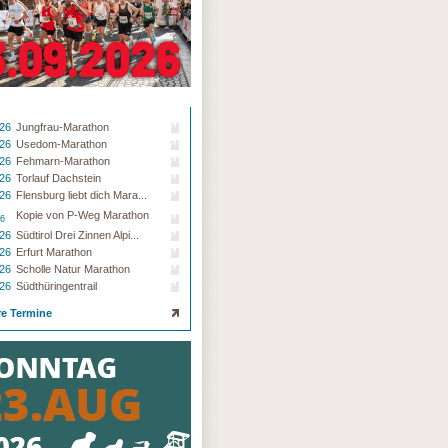
.26
Jungfrau-Marathon
.26
Usedom-Marathon
.26
Fehmarn-Marathon
.26
Torlauf Dachstein
.26
Flensburg liebt dich Mara...
Kopie von P-Weg Marathon
26
.26
Südtirol Drei Zinnen Alpi...
.26
Erfurt Marathon
.26
Scholle Natur Marathon
.26
Südthüringentrail
re Termine