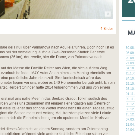
4 Bilder
dale del Friuli über Palmanova nach Aquileia führen. Doch noch ist es
30.08
uns bei der Anmeldung läuft die Zwei-Personen-Staffel: Der erste
05.09
anova (26 km), der zweite, hier die Dame, von Palmanova nach
20.09
27.09
wir auf der Messe die Familie Reiter aus Wien, die sich auf dem Weg
04.10
Kurzurlaub befindet. M4Y-Autor Anton nimmt am Montag ebenfalls am
11.10
f eine persönliche Jahresbestzeit. Streckentechnisch wäre das
24.10
ometer liegen vor uns, wobei es 140 Höhenmeter bergab geht. Ich bin
25.10
artet. Herbert Orlinger hatte 2014 teilgenommen und uns von einem
25.10
01.11
 erst mal ans nahe Meer in das Seebad Grado, 10 km südlich des
09.11
erden wir es uns zusammen mit einigen Feriengästen aus Österreich
06.12
 viele Italiener das schöne Wetter mindestens für einen Tagesausflug
06.12
innt die Saison meist erst Anfang Mai, trotzdem platzen viele Lokale
13.12
önnen sich die Einheimischen gern ein opulentes Menü im Kreis von
07.03
19.04
ndet dieses Jahr nicht an einem Sonntag, sondern am Ostermontag
24.04
iertag geblieben, während viele andere kirchliche Feiertage schon vor