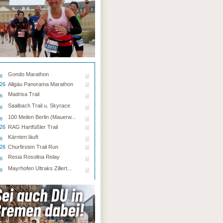
Gondo Marathon
26
.26
Allgäu Panorama Marathon
Madrisa Trail
26
Saalbach Trail u. Skyrace
26
100 Meilen Berlin (Mauerw...
26
.26
RAG Hartfüßler Trail
Kärnten läuft
26
.26
Churfirsten Trail Run
Resia Rosolina Relay
26
Mayrhofen Ultraks Zillert...
26