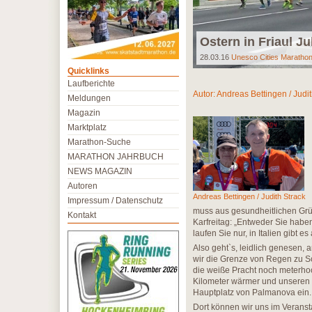
Ostern in Friaul J
28.03.16
Unesco Cities Maratho
Quicklinks
Laufberichte
Autor:
Andreas Bettingen / Judit
Meldungen
Magazin
Marktplatz
Marathon-Suche
MARATHON JAHRBUCH
NEWS MAGAZIN
Autoren
Andreas Bettingen / Judith Strack
Impressum / Datenschutz
muss aus gesundheitlichen Grün
Kontakt
Karfreitag: „Entweder Sie hab
laufen Sie nur, in Italien gibt 
Also geht`s, leidlich genesen
wir die Grenze von Regen zu Sc
die weiße Pracht noch meterhoc
Kilometer wärmer und unseren 
Hauptplatz von Palmanova ein.
Dort können wir uns im Veranst