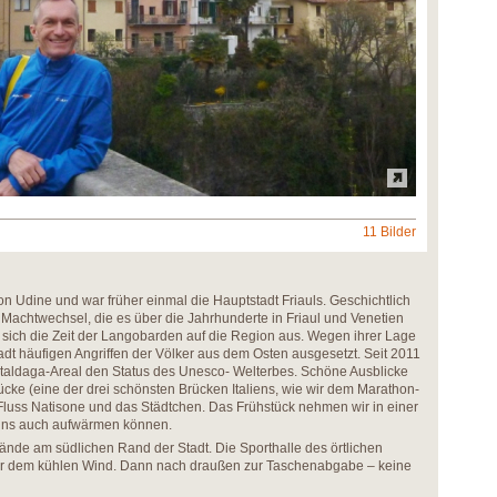
11 Bilder
h von Udine und war früher einmal die Hauptstadt Friauls. Geschichtlich
n Machtwechsel, die es über die Jahrhunderte in Friaul und Venetien
sich die Zeit der Langobarden auf die Region aus. Wegen ihrer Lage
dt häufigen Angriffen der Völker aus dem Osten ausgesetzt. Seit 2011
staldaga-Areal den Status des Unesco- Welterbes. Schöne Ausblicke
ücke (eine der drei schönsten Brücken Italiens, wie wir dem Marathon-
Fluss Natisone und das Städtchen. Das Frühstück nehmen wir in einer
 uns auch aufwärmen können.
ände am südlichen Rand der Stadt. Die Sporthalle des örtlichen
vor dem kühlen Wind. Dann nach draußen zur Taschenabgabe – keine