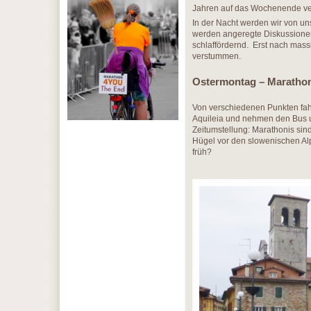
Jahren auf das Wochenende ve
In der Nacht werden wir von u
werden angeregte Diskussionen
schlaffördernd. Erst nach mass
verstummen.
Ostermontag – Maratho
Von verschiedenen Punkten fahr
Aquileia und nehmen den Bus u
Zeitumstellung: Marathonis sin
Hügel vor den slowenischen Alp
früh?