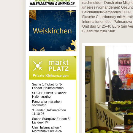
nachmelden. Durch eine Mitglie
unseres (vorhandenen) Gesundh
Leichtathletikverbandes FIDAL (1
Flasche Chardonnay mit Marath
Informationen über Palmanova u
Und das für 25-40 Euro (am Ver
Busshuttle zum Start..
Suche 1 Ticket für 3-
Länder-Halbmarathon
SUCHE Skinfit 3 Länder
Halbmarathon
Panorama marathon
sonthofen
3 Länder Halbmarathon
11.10.26
Suche Startplatz für den 3-
Länder-HM
Ulm Halbmarathon /
Marathon27.09.2026