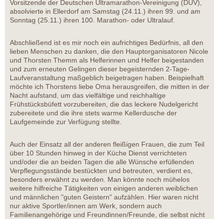
Vorsitzende der Deutschen Ultramarathon-Vereinigung (DUV),
absolvierte in Ellerdorf am Samstag (24.11.) ihren 99. und am
Sonntag (25.11.) ihren 100. Marathon- oder Ultralauf.
Abschließend ist es mir noch ein aufrichtiges Bedürfnis, all den
lieben Menschen zu danken, die den Hauptorganisatoren Nicole
und Thorsten Themm als Helferinnen und Helfer beigestanden
und zum erneuten Gelingen dieser begeisternden 2-Tage-
Laufveranstaltung maßgeblich beigetragen haben. Beispielhaft
möchte ich Thorstens liebe Oma herausgreifen, die mitten in der
Nacht aufstand, um das vielfältige und reichhaltige
Frühstücksbüfett vorzubereiten, die das leckere Nudelgericht
zubereitete und die ihre stets warme Kellerdusche der
Laufgemeinde zur Verfügung stellte.
Auch der Einsatz all der anderen fleißigen Frauen, die zum Teil
über 10 Stunden hinweg in der Küche Dienst verrichteten
und/oder die an beiden Tagen die alle Wünsche erfüllenden
Verpflegungsstände bestückten und betreuten, verdient es,
besonders erwähnt zu werden. Man könnte noch mühelos
weitere hilfreiche Tätigkeiten von einigen anderen weiblichen
und männlichen "guten Geistern" aufzählen. Hier waren nicht
nur aktive Sportler/innen am Werk, sondern auch
Familienangehörige und Freundinnen/Freunde, die selbst nicht