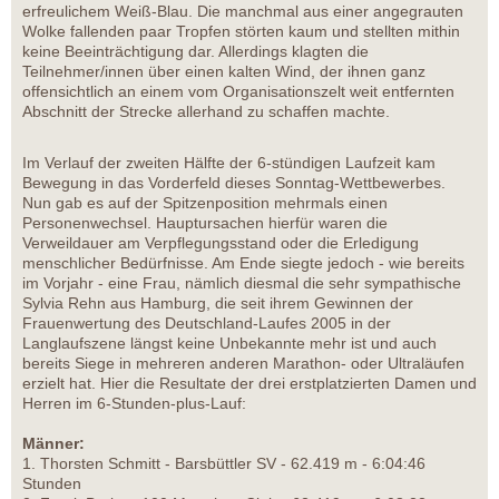
erfreulichem Weiß-Blau. Die manchmal aus einer angegrauten
Wolke fallenden paar Tropfen störten kaum und stellten mithin
keine Beeinträchtigung dar. Allerdings klagten die
Teilnehmer/innen über einen kalten Wind, der ihnen ganz
offensichtlich an einem vom Organisationszelt weit entfernten
Abschnitt der Strecke allerhand zu schaffen machte.
Im Verlauf der zweiten Hälfte der 6-stündigen Laufzeit kam
Bewegung in das Vorderfeld dieses Sonntag-Wettbewerbes.
Nun gab es auf der Spitzenposition mehrmals einen
Personenwechsel. Hauptursachen hierfür waren die
Verweildauer am Verpflegungsstand oder die Erledigung
menschlicher Bedürfnisse. Am Ende siegte jedoch - wie bereits
im Vorjahr - eine Frau, nämlich diesmal die sehr sympathische
Sylvia Rehn aus Hamburg, die seit ihrem Gewinnen der
Frauenwertung des Deutschland-Laufes 2005 in der
Langlaufszene längst keine Unbekannte mehr ist und auch
bereits Siege in mehreren anderen Marathon- oder Ultraläufen
erzielt hat. Hier die Resultate der drei erstplatzierten Damen und
Herren im 6-Stunden-plus-Lauf:
Männer:
1. Thorsten Schmitt - Barsbüttler SV - 62.419 m - 6:04:46
Stunden