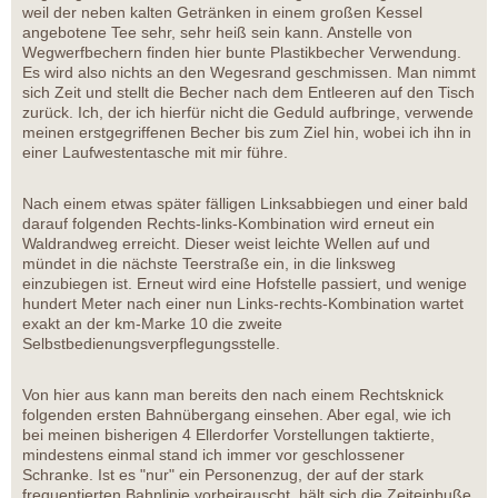
weil der neben kalten Getränken in einem großen Kessel
angebotene Tee sehr, sehr heiß sein kann. Anstelle von
Wegwerfbechern finden hier bunte Plastikbecher Verwendung.
Es wird also nichts an den Wegesrand geschmissen. Man nimmt
sich Zeit und stellt die Becher nach dem Entleeren auf den Tisch
zurück. Ich, der ich hierfür nicht die Geduld aufbringe, verwende
meinen erstgegriffenen Becher bis zum Ziel hin, wobei ich ihn in
einer Laufwestentasche mit mir führe.
Nach einem etwas später fälligen Linksabbiegen und einer bald
darauf folgenden Rechts-links-Kombination wird erneut ein
Waldrandweg erreicht. Dieser weist leichte Wellen auf und
mündet in die nächste Teerstraße ein, in die linksweg
einzubiegen ist. Erneut wird eine Hofstelle passiert, und wenige
hundert Meter nach einer nun Links-rechts-Kombination wartet
exakt an der km-Marke 10 die zweite
Selbstbedienungsverpflegungsstelle.
Von hier aus kann man bereits den nach einem Rechtsknick
folgenden ersten Bahnübergang einsehen. Aber egal, wie ich
bei meinen bisherigen 4 Ellerdorfer Vorstellungen taktierte,
mindestens einmal stand ich immer vor geschlossener
Schranke. Ist es "nur" ein Personenzug, der auf der stark
frequentierten Bahnlinie vorbeirauscht, hält sich die Zeiteinbuße