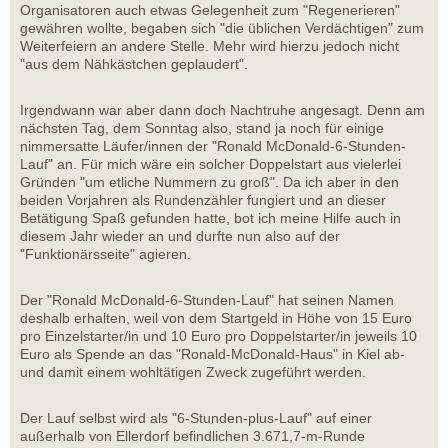
Organisatoren auch etwas Gelegenheit zum "Regenerieren"
gewähren wollte, begaben sich "die üblichen Verdächtigen" zum
Weiterfeiern an andere Stelle. Mehr wird hierzu jedoch nicht
"aus dem Nähkästchen geplaudert".
Irgendwann war aber dann doch Nachtruhe angesagt. Denn am
nächsten Tag, dem Sonntag also, stand ja noch für einige
nimmersatte Läufer/innen der "Ronald McDonald-6-Stunden-
Lauf" an. Für mich wäre ein solcher Doppelstart aus vielerlei
Gründen "um etliche Nummern zu groß". Da ich aber in den
beiden Vorjahren als Rundenzähler fungiert und an dieser
Betätigung Spaß gefunden hatte, bot ich meine Hilfe auch in
diesem Jahr wieder an und durfte nun also auf der
"Funktionärsseite" agieren.
Der "Ronald McDonald-6-Stunden-Lauf" hat seinen Namen
deshalb erhalten, weil von dem Startgeld in Höhe von 15 Euro
pro Einzelstarter/in und 10 Euro pro Doppelstarter/in jeweils 10
Euro als Spende an das "Ronald-McDonald-Haus" in Kiel ab-
und damit einem wohltätigen Zweck zugeführt werden.
Der Lauf selbst wird als "6-Stunden-plus-Lauf" auf einer
außerhalb von Ellerdorf befindlichen 3.671,7-m-Runde