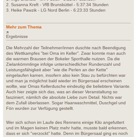
2. Susanna Kreft - VfB Brunsbüttel - 5:37:34 Stunden
3. Heike Pawzik - LG Nord Berlin - 6:23:33 Stunden
Mehr zum Thema
Ergebnisse
Die Mehrzahl der Teilnehmer/innen duschte nach Beendigung
des Wettkampfes "bei Oma im Keller". Zwar konnte man auch
die warmen Brausen der Bokeler Sporthalle nutzen. Da die
Zielankömmlinge infolge unterschiedlicher Rundenzahl und
Leistungsfähigkeit aber "wie die Perlen an der Kette"
eingelaufen kamen, insofern also kein Stau zu befürchten war
und man ja möglichst bald wieder im Bürgersaal erscheinen
wollte, war Omas Kellerdusche eindeutig die beliebtere Variante.
Auch hier zeigte sich das, was an dieser Veranstaltung so
fasziniert, nämlich die absolute Liebe zum Detail. Nichts war
dem Zufall überlassen. Sogar Haarwaschmittel, Duschgel und
Fön wurden zur Verfügung gestellt.
Wer sich schon im Laufe des Rennens einige Kilo angefuttert
und im Magen keinen Platz mehr hatte, musste bald erkennen,
dass er sich "verzockt" hatte. Denn im Bürgersaal ging es noch