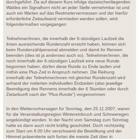
durchgeführt. Da auf diesem Kurs infolge dazwischenliegenden
Waldes ein Signalhorn nicht an jeder Stelle vernehmbar ist und
auch ein Warten auf das Restmetervermessen und der hierfür
erforderliche Zeitaufwand vermieden werden sollen, wird
folgendermaßen vorgegangen:
Teilnehmer/innen, die innerhalb der 6-stündigen Laufzeit die
ihnen ausreichende Rundenzahl erreicht haben, können sich
beim Rundenzählpersonal abmelden und damit ihr Rennen
beenden (dies ist ja anderswo auch so). Teilnehmer/innen, die
noch innerhalb der 6-stündigen Laufzeit eine neue Runde
begonnen haben, dürfen diese Runde zu Ende laufen und
mithin eine Plus-Zeit in Anspruch nehmen. Die Reihung
innerhalb der Teilnehmer/innen mit gleicher Rundenzahl wird
anhand der notierten individuellen Endzeiten (also jeweilige
Beendigung des Rennens innerhalb der 6 Stunden oder durch
Zielankunft nach der "Plus-Runde") vorgenommen.
In den Wettervorhersagen für Sonntag, den 25.11.2007, waren
für die Veranstaltungsregion Wintereinbruch und Schneeregen
angekündigt worden. In der Nacht vom Samstag zum Sonntag
hatte es dann auch recht kräftig geschüttet. Doch rechtzeitig
zum Start um 8.00 Uhr verschwand die Bewölkung und der
Himmel präsentierte sich fortan die meiste Zeit über in