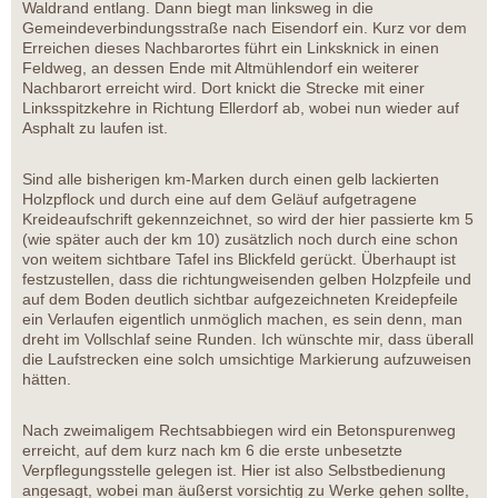
Waldrand entlang. Dann biegt man linksweg in die
Gemeindeverbindungsstraße nach Eisendorf ein. Kurz vor dem
Erreichen dieses Nachbarortes führt ein Linksknick in einen
Feldweg, an dessen Ende mit Altmühlendorf ein weiterer
Nachbarort erreicht wird. Dort knickt die Strecke mit einer
Linksspitzkehre in Richtung Ellerdorf ab, wobei nun wieder auf
Asphalt zu laufen ist.
Sind alle bisherigen km-Marken durch einen gelb lackierten
Holzpflock und durch eine auf dem Geläuf aufgetragene
Kreideaufschrift gekennzeichnet, so wird der hier passierte km 5
(wie später auch der km 10) zusätzlich noch durch eine schon
von weitem sichtbare Tafel ins Blickfeld gerückt. Überhaupt ist
festzustellen, dass die richtungweisenden gelben Holzpfeile und
auf dem Boden deutlich sichtbar aufgezeichneten Kreidepfeile
ein Verlaufen eigentlich unmöglich machen, es sein denn, man
dreht im Vollschlaf seine Runden. Ich wünschte mir, dass überall
die Laufstrecken eine solch umsichtige Markierung aufzuweisen
hätten.
Nach zweimaligem Rechtsabbiegen wird ein Betonspurenweg
erreicht, auf dem kurz nach km 6 die erste unbesetzte
Verpflegungsstelle gelegen ist. Hier ist also Selbstbedienung
angesagt, wobei man äußerst vorsichtig zu Werke gehen sollte,