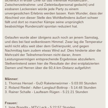
sicherlich in erster Linie für das frierende Rundenzähl-,
Zwischenzeitnahme- und Zieleinlaufpersonal gedacht) und
essbaren Leckereien würde jede Party zu einem
unvergesslichen Erlebnis werden lassen. Kein Wunder, dass der
Abschied von dieser Stelle des Wohlbefindens äußert schwer
fällt und dort so mancher Kämpe seine ursprünglich
beabsichtige Rundenzahl spontan reduziert hat.
Gelaufen wurde aber übrigens auch noch an jenem Samstag,
und dies bei fast wolkenlosem Himmel. Zwar lag die Temperatur
wohl nicht allzu weit über dem Gefrierpunkt, und gegen
Nachmittag kam zudem etwas Wind auf. Dies hinderte aber die
Mehrzahl der Teilnehmer/innen nicht daran, ihrem
Leistungsvermögen entsprechende Ergebnisse abzuliefern.
Stellvertretend seien hier die Resultate der drei erstplatzierten
Damen und Herren über die 60,4-km-Distanz aufgeführt:
Männer:
1. Thomas Hensel - GuD Raketenwürmer - 5:03:00 Stunden
2. Roland Riedel - Adler-Langlauf-Bottrop - 5:14:48 Stunden
3. Rainer Schalle - Laufteam Rügen - 5:21:21 Stunden
Frauen:
1. Inge Brandts - MTV Leck - 5:22:57 Stunden