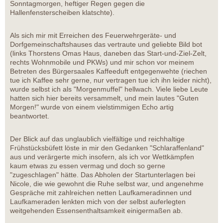
Sonntagmorgen, heftiger Regen gegen die
Hallenfensterscheiben klatschte).
Als sich mir mit Erreichen des Feuerwehrgeräte- und
Dorfgemeinschaftshauses das vertraute und geliebte Bild bot
(links Thorstens Omas Haus, daneben das Start-und-Ziel-Zelt,
rechts Wohnmobile und PKWs) und mir schon vor meinem
Betreten des Bürgersaales Kaffeeduft entgegenwehte (riechen
tue ich Kaffee sehr gerne, nur vertragen tue ich ihn leider nicht),
wurde selbst ich als "Morgenmuffel" hellwach. Viele liebe Leute
hatten sich hier bereits versammelt, und mein lautes "Guten
Morgen!" wurde von einem vielstimmigen Echo artig
beantwortet.
Der Blick auf das unglaublich vielfältige und reichhaltige
Frühstücksbüfett löste in mir den Gedanken "Schlaraffenland"
aus und verärgerte mich insofern, als ich vor Wettkämpfen
kaum etwas zu essen vermag und doch so gerne
"zugeschlagen" hätte. Das Abholen der Startunterlagen bei
Nicole, die wie gewohnt die Ruhe selbst war, und angenehme
Gespräche mit zahlreichen netten Laufkameradinnen und
Laufkameraden lenkten mich von der selbst auferlegten
weitgehenden Essensenthaltsamkeit einigermaßen ab.