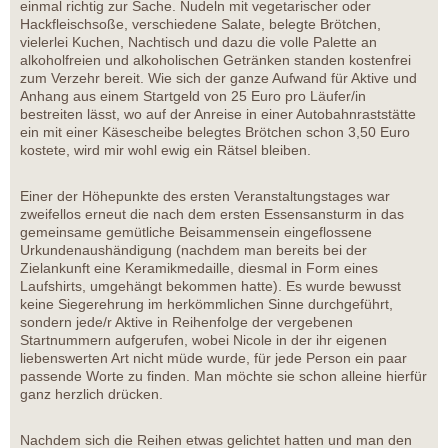
einmal richtig zur Sache. Nudeln mit vegetarischer oder
Hackfleischsoße, verschiedene Salate, belegte Brötchen,
vielerlei Kuchen, Nachtisch und dazu die volle Palette an
alkoholfreien und alkoholischen Getränken standen kostenfrei
zum Verzehr bereit. Wie sich der ganze Aufwand für Aktive und
Anhang aus einem Startgeld von 25 Euro pro Läufer/in
bestreiten lässt, wo auf der Anreise in einer Autobahnraststätte
ein mit einer Käsescheibe belegtes Brötchen schon 3,50 Euro
kostete, wird mir wohl ewig ein Rätsel bleiben.
Einer der Höhepunkte des ersten Veranstaltungstages war
zweifellos erneut die nach dem ersten Essensansturm in das
gemeinsame gemütliche Beisammensein eingeflossene
Urkundenaushändigung (nachdem man bereits bei der
Zielankunft eine Keramikmedaille, diesmal in Form eines
Laufshirts, umgehängt bekommen hatte). Es wurde bewusst
keine Siegerehrung im herkömmlichen Sinne durchgeführt,
sondern jede/r Aktive in Reihenfolge der vergebenen
Startnummern aufgerufen, wobei Nicole in der ihr eigenen
liebenswerten Art nicht müde wurde, für jede Person ein paar
passende Worte zu finden. Man möchte sie schon alleine hierfür
ganz herzlich drücken.
Nachdem sich die Reihen etwas gelichtet hatten und man den