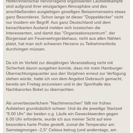
Helfer/innenschar hervorragend organisierten Laufwettkämpfe
sind aufgrund ihrer einzigartigen Atmosphäre und des
anschließenden ausgiebigen geselligen Beisammenseins etwas
ganz Besonderes. Schon lange ist dieser "Doppeldecker" nicht
nur Insidern ein Begriff. Aus ganz Deutschland und dem
benachbarten Ausland melden sich inzwischen die
Interessenten, und damit das "Organisationszentrum", der
Bürgersaal am Feuerwehrgerätehaus, nicht aus allen Nähten
platzt, hat man sich schweren Herzens zu Teilnehmerlimits
durchringen müssen.
Da ich im Vorfeld zur diesjährigen Veranstaltung nicht mit
Sicherheit davon ausgehen konnte, dass mir mein Hamburger
Übernachtungsquartier aus den Vorjahren erneut zur Verfügung
stehen würde, hatte ich von dem Angebot Gebrauch gemacht,
bereits am Freitag anzureisen und in der Sporthalle des
Nachbarortes Bokel zu übernachten.
Als unverbesserlichem "Nachtmenschen" fällt mir frühes
Aufstehen grundsätzlich schwer. Und da die jeweilige Startzeit
"8.00 Uhr" der beiden o.g. Läufe ein Gewecktwerden gegen
6.00 Uhr erforderte, wurde ich aus meiner Sicht auf eine
besonders harte Probe gestellt, zumal die Temperatur am
Samstagmorgen -2,5° Celsius betrug (und anderntags, am