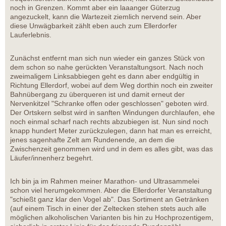
noch in Grenzen. Kommt aber ein laaanger Güterzug
angezuckelt, kann die Wartezeit ziemlich nervend sein. Aber
diese Unwägbarkeit zählt eben auch zum Ellerdorfer
Lauferlebnis.
Zunächst entfernt man sich nun wieder ein ganzes Stück von
dem schon so nahe gerückten Veranstaltungsort. Nach noch
zweimaligem Linksabbiegen geht es dann aber endgültig in
Richtung Ellerdorf, wobei auf dem Weg dorthin noch ein zweiter
Bahnübergang zu überqueren ist und damit erneut der
Nervenkitzel "Schranke offen oder geschlossen" geboten wird.
Der Ortskern selbst wird in sanften Windungen durchlaufen, ehe
noch einmal scharf nach rechts abzubiegen ist. Nun sind noch
knapp hundert Meter zurückzulegen, dann hat man es erreicht,
jenes sagenhafte Zelt am Rundenende, an dem die
Zwischenzeit genommen wird und in dem es alles gibt, was das
Läufer/innenherz begehrt.
Ich bin ja im Rahmen meiner Marathon- und Ultrasammelei
schon viel herumgekommen. Aber die Ellerdorfer Veranstaltung
"schießt ganz klar den Vogel ab". Das Sortiment an Getränken
(auf einem Tisch in einer der Zeltecken stehen stets auch alle
möglichen alkoholischen Varianten bis hin zu Hochprozentigem,