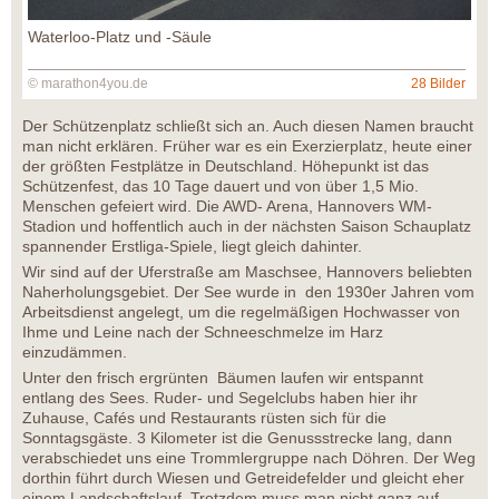
Waterloo-Platz und -Säule
© marathon4you.de
28 Bilder
Der Schützenplatz schließt sich an. Auch diesen Namen braucht
man nicht erklären. Früher war es ein Exerzierplatz, heute einer
der größten Festplätze in Deutschland. Höhepunkt ist das
Schützenfest, das 10 Tage dauert und von über 1,5 Mio.
Menschen gefeiert wird. Die AWD- Arena, Hannovers WM-
Stadion und hoffentlich auch in der nächsten Saison Schauplatz
spannender Erstliga-Spiele, liegt gleich dahinter.
Wir sind auf der Uferstraße am Maschsee, Hannovers beliebten
Naherholungsgebiet. Der See wurde in den 1930er Jahren vom
Arbeitsdienst angelegt, um die regelmäßigen Hochwasser von
Ihme und Leine nach der Schneeschmelze im Harz
einzudämmen.
Unter den frisch ergrünten Bäumen laufen wir entspannt
entlang des Sees. Ruder- und Segelclubs haben hier ihr
Zuhause, Cafés und Restaurants rüsten sich für die
Sonntagsgäste. 3 Kilometer ist die Genussstrecke lang, dann
verabschiedet uns eine Trommlergruppe nach Döhren. Der Weg
dorthin führt durch Wiesen und Getreidefelder und gleicht eher
einem Landschaftslauf. Trotzdem muss man nicht ganz auf