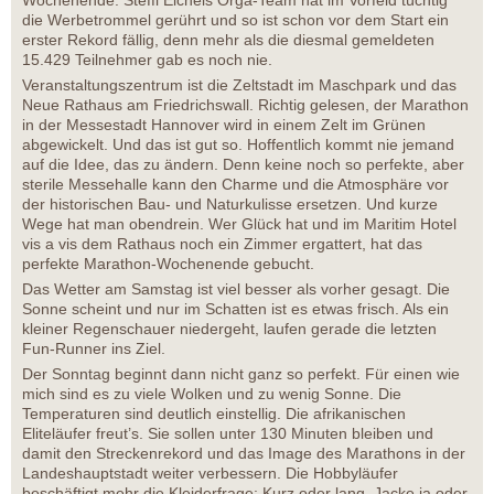
die Werbetrommel gerührt und so ist schon vor dem Start ein
erster Rekord fällig, denn mehr als die diesmal gemeldeten
15.429 Teilnehmer gab es noch nie.
Veranstaltungszentrum ist die Zeltstadt im Maschpark und das
Neue Rathaus am Friedrichswall. Richtig gelesen, der Marathon
in der Messestadt Hannover wird in einem Zelt im Grünen
abgewickelt. Und das ist gut so. Hoffentlich kommt nie jemand
auf die Idee, das zu ändern. Denn keine noch so perfekte, aber
sterile Messehalle kann den Charme und die Atmosphäre vor
der historischen Bau- und Naturkulisse ersetzen. Und kurze
Wege hat man obendrein. Wer Glück hat und im Maritim Hotel
vis a vis dem Rathaus noch ein Zimmer ergattert, hat das
perfekte Marathon-Wochenende gebucht.
Das Wetter am Samstag ist viel besser als vorher gesagt. Die
Sonne scheint und nur im Schatten ist es etwas frisch. Als ein
kleiner Regenschauer niedergeht, laufen gerade die letzten
Fun-Runner ins Ziel.
Der Sonntag beginnt dann nicht ganz so perfekt. Für einen wie
mich sind es zu viele Wolken und zu wenig Sonne. Die
Temperaturen sind deutlich einstellig. Die afrikanischen
Eliteläufer freut’s. Sie sollen unter 130 Minuten bleiben und
damit den Streckenrekord und das Image des Marathons in der
Landeshauptstadt weiter verbessern. Die Hobbyläufer
beschäftigt mehr die Kleiderfrage: Kurz oder lang, Jacke ja oder