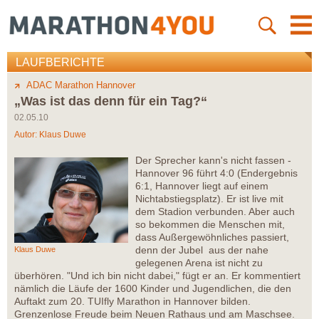
LAUFBERICHTE
ADAC Marathon Hannover
„Was ist das denn für ein Tag?“
02.05.10
Autor:
Klaus Duwe
Der Sprecher kann's nicht fassen -
Hannover 96 führt 4:0 (Endergebnis
6:1, Hannover liegt auf einem
Nichtabstiegsplatz). Er ist live mit
dem Stadion verbunden. Aber auch
so bekommen die Menschen mit,
dass Außergewöhnliches passiert,
denn der Jubel aus der nahe
Klaus Duwe
gelegenen Arena ist nicht zu
überhören. "Und ich bin nicht dabei," fügt er an. Er kommentiert
nämlich die Läufe der 1600 Kinder und Jugendlichen, die den
Auftakt zum 20. TUIfly Marathon in Hannover bilden.
Grenzenlose Freude beim Neuen Rathaus und am Maschsee.